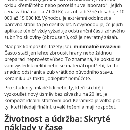
oxidu křemičitého nebo porcelánu ve laboratoři
.
Jejich
cena začíná na cca 7 000 Kč za zub a běžně dosahuje 10
000 až 15 000 Kč. Výhodou je extrémní odolnost a
barevná stabilita po desítky let. Nevýhodou je, že jejich
aplikace téměř vždy vyžaduje odstranění části zdravého
zubního skloviny (obrousení), což je nevratný zásah.
Naopak kompozitní fazety jsou
minimálně invazivní
.
Často stačí jen lehce zbrousit hrany nebo žádnou
preparaci neprovést vůbec. To znamená, že pokud se
vám výsledek nelíbí nebo se materiál opotřebí, lze ho
snadno odstranit a zub vrátit do původního stavu.
Keramiku už takto „odlepíte" nemůžete.
Pro studenty, mladé lidi nebo ty, kteří si chtějí
vyzkoušet nový úsměv bez závazku na 20 let, je
kompozit ideální startovní bod. Keramika je volba pro
ty, kteří hledají finální, trvalé řešení a mají rozpočet.
Životnost a údržba: Skryté
náklady v čase