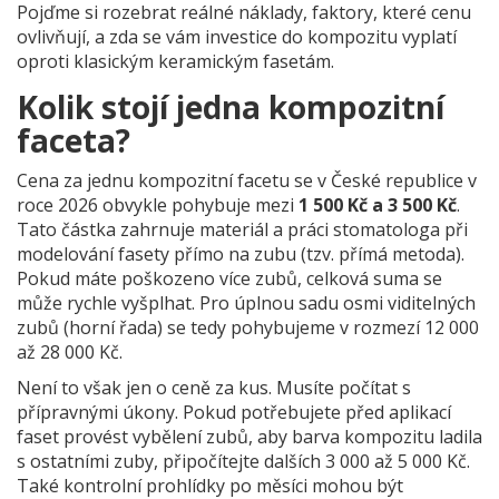
Pojďme si rozebrat reálné náklady, faktory, které cenu
ovlivňují, a zda se vám investice do kompozitu vyplatí
oproti klasickým keramickým fasetám.
Kolik stojí jedna kompozitní
faceta?
Cena za jednu kompozitní facetu se v České republice v
roce 2026 obvykle pohybuje mezi
1 500 Kč a 3 500 Kč
.
Tato částka zahrnuje materiál a práci stomatologa při
modelování fasety přímo na zubu (tzv. přímá metoda).
Pokud máte poškozeno více zubů, celková suma se
může rychle vyšplhat. Pro úplnou sadu osmi viditelných
zubů (horní řada) se tedy pohybujeme v rozmezí 12 000
až 28 000 Kč.
Není to však jen o ceně za kus. Musíte počítat s
přípravnými úkony. Pokud potřebujete před aplikací
faset provést vybělení zubů, aby barva kompozitu ladila
s ostatními zuby, připočítejte dalších 3 000 až 5 000 Kč.
Také kontrolní prohlídky po měsíci mohou být