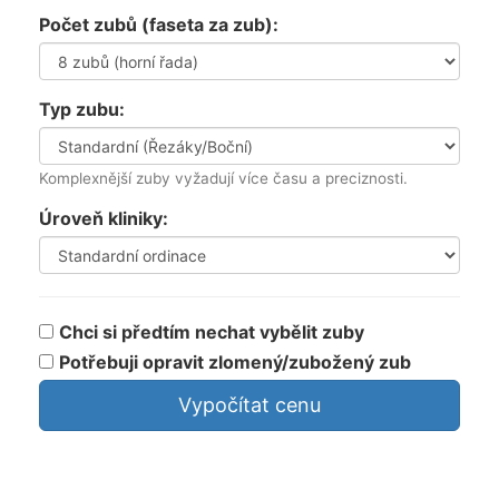
Počet zubů (faseta za zub):
Typ zubu:
Komplexnější zuby vyžadují více času a preciznosti.
Úroveň kliniky:
Chci si předtím nechat vybělit zuby
Potřebuji opravit zlomený/zubožený zub
Vypočítat cenu
0 Kč
CENA KOMPOZITU