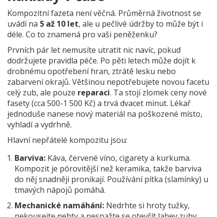
Kompozitní fazeta není věčná. Průměrná životnost se
uvádí na
5 až 10 let
, ale u pečlivé údržby to může být i
déle. Co to znamená pro vaši peněženku?
Prvních pár let nemusíte utratit nic navíc, pokud
dodržujete pravidla péče. Po pěti letech může dojít k
drobnému opotřebení hran, ztrátě lesku nebo
zabarvení okrajů. Většinou nepotřebujete novou facetu
celý zub, ale pouze
reparaci
. Ta stojí zlomek ceny nové
fasety (cca 500-1 500 Kč) a trvá dvacet minut. Lékař
jednoduše nanese nový materiál na poškozené místo,
vyhladí a vydrhně.
Hlavní nepřátelé kompozitu jsou:
Barviva:
Káva, červené víno, cigarety a kurkuma.
Kompozit je pórovitější než keramika, takže barviva
do něj snadněji pronikají. Používání pítka (slamínky) u
tmavých nápojů pomáhá.
Mechanické namáhání:
Nedrhte si hroty tužky,
nekousejte nehty a nesnažte se otevřít lahev zuby.