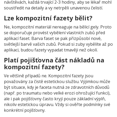
návštěvách, každá trvající 2-3 hodiny, aby se lékař mohl
soustředit na detaily a vy netrpěli unavenou čelistí.
Lze kompozitní fazety bělit?
Ne, kompozitní materiál nereaguje na bělicí gely. Proto
se doporučuje provést vybělení vlastních zubů před
aplikací faset. Barva faset se pak přizpůsobí nové,
světlejší barvě vašich zubů. Pokud si zuby vybělíte až po
aplikaci, budou fazety vypadat tmavěji než okolí.
Platí pojišťovna část nákladů na
kompozitní fazety?
Ve většině případů ne. Kompozitní fazety jsou
považovány za čistě estetickou službu. Výjimkou může
být situace, kdy je faceta nutná ze zdravotních důvodů
(např. po traumatu nebo velké erozi ohrožující funkci),
ale i pak pojišťovny často kryjí pouze základní výplň,
nikoliv estetickou úpravu. Vždy si ověřte podmínky své
konkrétní pojišťovny.