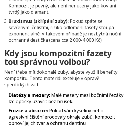
Kompozit je pevný, ale není nenucený jako kov ani
tvrdý jako diamant.
Bruxismus (skřípání zuby):
Pokud spáte se
sevřenými čelistmi, riziko odlomení fasety stoupá
exponenciálně. V takovém případě je nezbytná noční
ochranná destička (cena cca 2 000-4 000 Kč).
Kdy jsou kompozitní fazety
tou správnou volbou?
Není třeba mít dokonalé zuby, abyste využili benefity
kompozitu. Tento materiál exceluje v opravě
specifických vad:
Diatézy a mezery:
Malé mezery mezi bočními řezáky
lze opticky uzavřít bez brusek.
Erozce a abrazce:
Pokud vám kyseliny nebo
agresivní čištění erodovaly okraje zubů, kompozit
obnoví jejich tvar a ochranu dentinu.