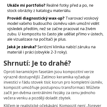
Ukáže mi portfolio?
Reálné fotky před a po, ne
stock obrázky z katalogu materiálu.
Provádí diagnostický wax-up?
Tvarovací voskový
model vašeho budoucího úsměvu vám umožní vidět
výsledek předtím, než se začne pracovat na živém
zubu. U kompozitu to často jde udělat přímo v ústech,
ale vizualizace na počítači je plus.
Jaká je záruka?
Seriózní klinika nabízí záruku na
materiál i práci (obvykle 2-3 roky).
Shrnutí: Je to drahé?
Oproti keramickým fasetám jsou kompozitní verze
výrazně dostupnější. Zatímco keramika vyžaduje
investici v řádu stovek tisíc korun pro kompletní úsměv,
kompozit umožňuje postupnou transformaci. Můžete
začít jen dvěma centrálními řezáky za cenu jednoho
večera venku a později doladit zbytek.
Klíčem je realistické očekávání. Kompozit není „forever