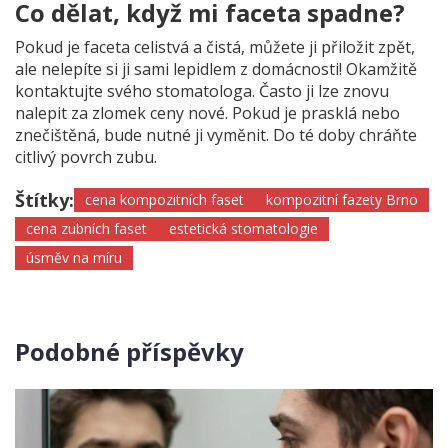
Co dělat, když mi faceta spadne?
Pokud je faceta celistvá a čistá, můžete ji přiložit zpět,
ale nelepíte si ji sami lepidlem z domácnosti! Okamžitě
kontaktujte svého stomatologa. Často ji lze znovu
nalepit za zlomek ceny nové. Pokud je prasklá nebo
znečištěná, bude nutné ji vyměnit. Do té doby chráňte
citlivý povrch zubu.
Štítky:
cena kompozitních faset
kompozitní fazety Brno
cena zubních faset
estetická stomatologie
úsměv na míru
Podobné příspěvky