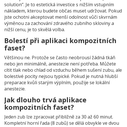
solution“. Je to estetická investice s nižším vstupním
nákladem, kterou budete občas muset udržovat. Pokud
jste ochotni akceptovat menší odolnost vůči skvrnám
výměnou za zachování zdravého zubního skloviny a
nižší cenu, je to skvělá volba.
Bolestí při aplikaci kompozitních
faset?
Většinou ne. Protože se často neobrousí žádná tkáň
nebo jen minimálně, anestezie není potřeba. Můžete
cítit tlak nebo chlad od vzduchu během sušení zubu, ale
bolestivé pocity nejsou typické. Pokud je nutná hlubší
preparace kvůli starým výplním, použije se lokální
anestezie.
Jak dlouho trvá aplikace
kompozitních faset?
Jeden zub lze zpracovat přibližně za 30 až 60 minut.
Kompletní horní řada (8 zubů) se dělá obvykle ve dvou