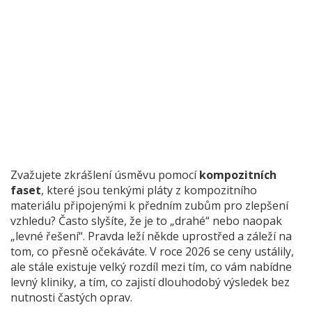
Základní materiál a práce
0 Kč
Porovnání s keramikou:
0 Kč
Ušetříte při kompozitu přibližně
0 %
.
* Ceny jsou orientační pro rok 2026. Skutečná cena závisí
na diagnóze.
Zvažujete zkrášlení úsměvu pomocí
kompozitních
faset
, které jsou
tenkými pláty z kompozitního
materiálu připojenými k předním zubům pro zlepšení
vzhledu
?
Často slyšíte, že je to „drahé“ nebo naopak
„levné řešení“. Pravda leží někde uprostřed a záleží na
tom, co přesně očekáváte. V roce 2026 se ceny ustálily,
ale stále existuje velký rozdíl mezi tím, co vám nabídne
levný kliniky, a tím, co zajistí dlouhodobý výsledek bez
nutnosti častých oprav.