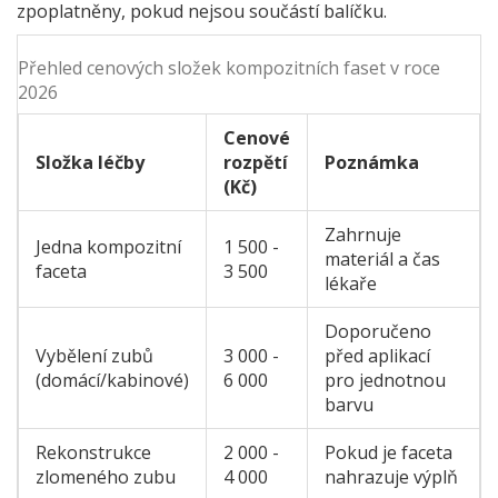
zpoplatněny, pokud nejsou součástí balíčku.
Přehled cenových složek kompozitních faset v roce
2026
Cenové
Složka léčby
rozpětí
Poznámka
(Kč)
Zahrnuje
Jedna kompozitní
1 500 -
materiál a čas
faceta
3 500
lékaře
Doporučeno
Vybělení zubů
3 000 -
před aplikací
(domácí/kabinové)
6 000
pro jednotnou
barvu
Rekonstrukce
2 000 -
Pokud je faceta
zlomeného zubu
4 000
nahrazuje výplň