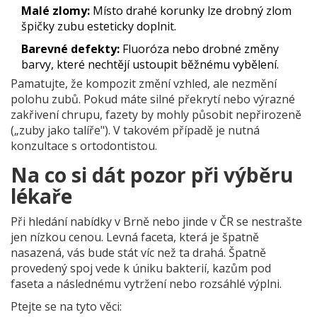
Malé zlomy:
Místo drahé korunky lze drobný zlom
špičky zubu esteticky doplnit.
Barevné defekty:
Fluoróza nebo drobné změny
barvy, které nechtějí ustoupit běžnému vybělení.
Pamatujte, že kompozit změní vzhled, ale nezmění
polohu zubů. Pokud máte silné překrytí nebo výrazné
zakřivení chrupu, fazety by mohly působit nepřirozeně
(„zuby jako talíře"). V takovém případě je nutná
konzultace s ortodontistou.
Na co si dát pozor při výběru
lékaře
Při hledání nabídky v Brně nebo jinde v ČR se nestrašte
jen nízkou cenou. Levná faceta, která je špatně
nasazená, vás bude stát víc než ta drahá. Špatně
provedený spoj vede k úniku bakterií, kazům pod
faseta a následnému vytržení nebo rozsáhlé výplni.
Ptejte se na tyto věci: