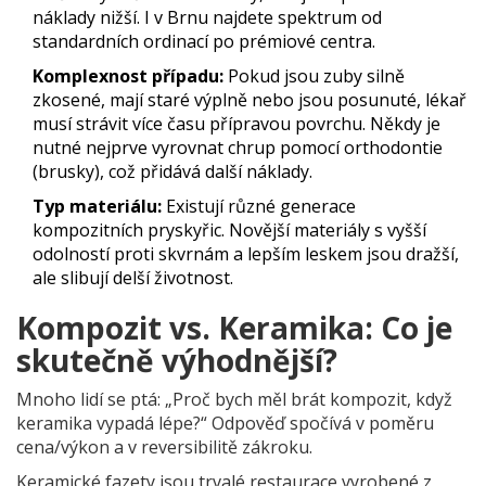
náklady nižší. I v Brnu najdete spektrum od
standardních ordinací po prémiové centra.
Komplexnost případu:
Pokud jsou zuby silně
zkosené, mají staré výplně nebo jsou posunuté, lékař
musí strávit více času přípravou povrchu. Někdy je
nutné nejprve vyrovnat chrup pomocí orthodontie
(brusky), což přidává další náklady.
Typ materiálu:
Existují různé generace
kompozitních pryskyřic. Novější materiály s vyšší
odolností proti skvrnám a lepším leskem jsou dražší,
ale slibují delší životnost.
Kompozit vs. Keramika: Co je
skutečně výhodnější?
Mnoho lidí se ptá: „Proč bych měl brát kompozit, když
keramika vypadá lépe?“ Odpověď spočívá v poměru
cena/výkon a v reversibilitě zákroku.
Keramické fazety
jsou
trvalé restaurace vyrobené z