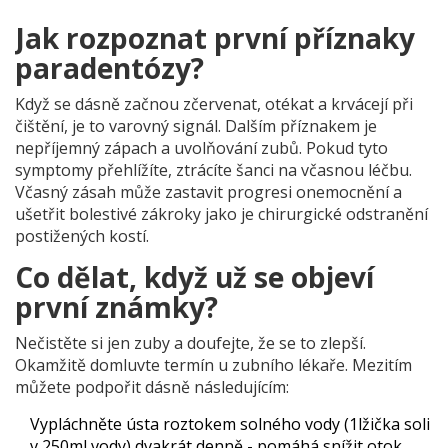
Jak rozpoznat první příznaky
paradentózy?
Když se dásně začnou zčervenat, otékat a krvácejí při
čištění, je to varovný signál. Dalším příznakem je
nepříjemný zápach a uvolňování zubů. Pokud tyto
symptomy přehlížíte, ztrácíte šanci na včasnou léčbu.
Včasný zásah může zastavit progresi onemocnění a
ušetřit bolestivé zákroky jako je chirurgické odstranění
postižených kostí.
Co dělat, když už se objeví
první známky?
Nečistěte si jen zuby a doufejte, že se to zlepší.
Okamžitě domluvte termín u zubního lékaře. Mezitím
můžete podpořit dásně následujícím:
Vypláchněte ústa roztokem solného vody (1lžička soli
v 250ml vody) dvakrát denně - pomáhá snížit otok.