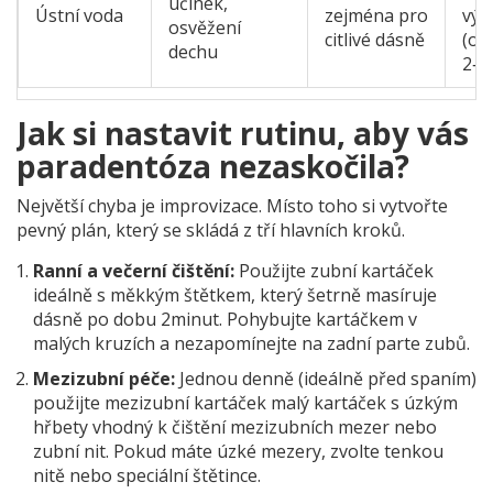
účinek,
Ústní voda
zejména pro
výr
osvěžení
citlivé dásně
(ob
dechu
2‑3
Jak si nastavit rutinu, aby vás
paradentóza nezaskočila?
Největší chyba je improvizace. Místo toho si vytvořte
pevný plán, který se skládá z tří hlavních kroků.
Ranní a večerní čištění:
Použijte
zubní kartáček
ideálně s měkkým štětkem, který šetrně masíruje
dásně
po dobu 2minut. Pohybujte kartáčkem v
malých kruzích a nezapomínejte na zadní parte zubů.
Mezizubní péče:
Jednou denně (ideálně před spaním)
použijte
mezizubní kartáček
malý kartáček s úzkým
hřbety vhodný k čištění mezizubních mezer
nebo
zubní nit. Pokud máte úzké mezery, zvolte tenkou
nitě nebo speciální štětince.