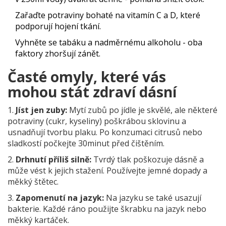
Zařaďte potraviny bohaté na vitamín C a D, které
podporují hojení tkání.
Vyhněte se tabáku a nadměrnému alkoholu - oba
faktory zhoršují zánět.
Časté omyly, které vás
mohou stát zdraví dásní
1.
Jíst jen zuby:
Mytí zubů po jídle je skvělé, ale některé
potraviny (cukr, kyseliny) poškrábou sklovinu a
usnadňují tvorbu plaku. Po konzumaci citrusů nebo
sladkostí počkejte 30minut před čištěním.
2.
Drhnutí příliš silně:
Tvrdý tlak poškozuje dásně a
může vést k jejich stažení. Používejte jemné dopady a
měkký štětec.
3.
Zapomenutí na jazyk:
Na jazyku se také usazují
bakterie. Každé ráno použijte škrabku na jazyk nebo
měkký kartáček.