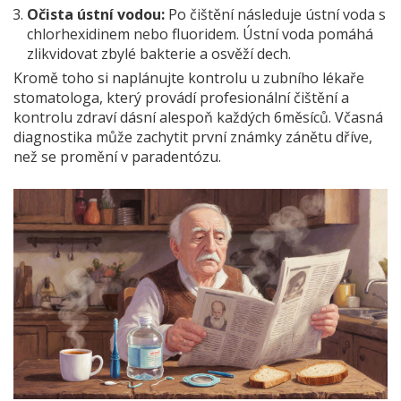
Očista ústní vodou:
Po čištění následuje ústní voda s
chlorhexidinem nebo fluoridem.
Ústní voda
pomáhá
zlikvidovat zbylé bakterie a osvěží dech.
Kromě toho si naplánujte kontrolu u
zubního lékaře
stomatologa, který provádí profesionální čištění a
kontrolu zdraví dásní
alespoň každých 6měsíců. Včasná
diagnostika může zachytit první známky zánětu dříve,
než se promění v paradentózu.