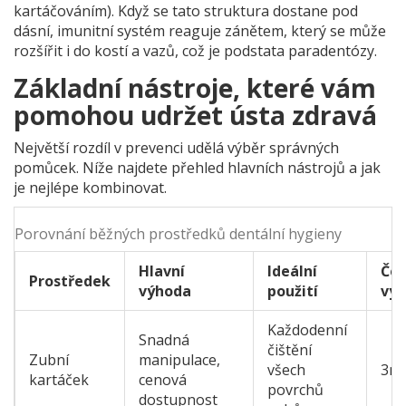
kartáčováním
). Když se tato struktura dostane pod
dásní, imunitní systém reaguje zánětem, který se může
rozšířit i do kostí a vazů, což je podstata paradentózy.
Základní nástroje, které vám
pomohou udržet ústa zdravá
Největší rozdíl v prevenci udělá výběr správných
pomůcek. Níže najdete přehled hlavních nástrojů a jak
je nejlépe kombinovat.
Porovnání běžných prostředků dentální hygieny
Hlavní
Ideální
Čet
Prostředek
výhoda
použití
vý
Každodenní
Snadná
čištění
Zubní
manipulace,
všech
3mě
kartáček
cenová
povrchů
dostupnost