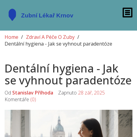
Home
Zdraví A Péče O Zuby
Dentální hygiena - Jak se vyhnout paradentóze
Dentální hygiena - Jak
se vyhnout paradentóze
Od
Stanislav Příhoda
Zapnuto
28 zář, 2025
Komentáře
(0)