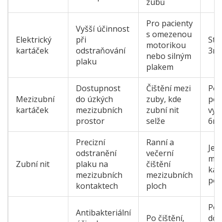
zubů
Pro pacienty
Vyšší účinnost
s omezenou
Elektrický
při
Stř
motorikou
kartáček
odstraňování
3mě
nebo silným
plaku
plakem
Dostupnost
Čištění mezi
Po 
Mezizubní
do úzkých
zuby, kde
pou
kartáček
mezizubních
zubní nit
vym
prostor
selže
6mě
Precizní
Ranní a
Jed
odstranění
večerní
měn
Zubní nit
plaku na
čištění
ka
mezizubních
mezizubních
pou
kontaktech
ploch
Pod
Antibakteriální
Po čištění,
dop