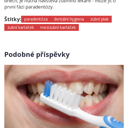
dnech, je nutná návštěva zubního lékaře - může jít o
první fázi paradentózy.
Štítky:
paradentóza
dentální hygiena
zubní plak
zubní kartáček
mezizubní kartáček
Podobné příspěvky