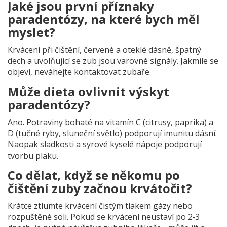
Jaké jsou první příznaky
paradentózy, na které bych měl
myslet?
Krvácení při čištění, červené a oteklé dásně, špatný
dech a uvolňující se zub jsou varovné signály. Jakmile se
objeví, neváhejte kontaktovat zubaře.
Může dieta ovlivnit výskyt
paradentózy?
Ano. Potraviny bohaté na vitamín C (citrusy, paprika) a
D (tučné ryby, sluneční světlo) podporují imunitu dásní.
Naopak sladkosti a syrové kyselé nápoje podporují
tvorbu plaku.
Co dělat, když se někomu po
čištění zuby začnou krvátočit?
Krátce ztlumte krvácení čistým tlakem gázy nebo
rozpuštěné soli. Pokud se krvácení neustaví po 2‑3