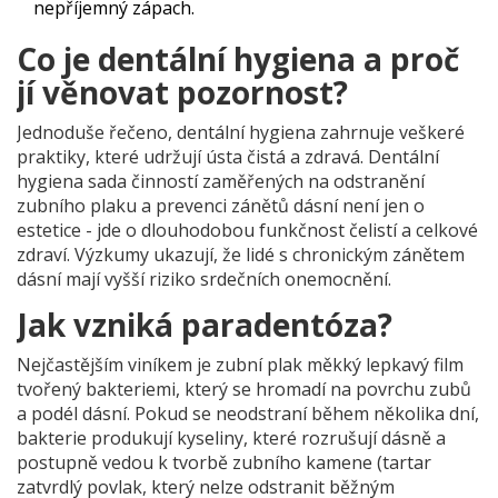
nepříjemný zápach.
Co je dentální hygiena a proč
jí věnovat pozornost?
Jednoduše řečeno, dentální hygiena zahrnuje veškeré
praktiky, které udržují ústa čistá a zdravá.
Dentální
hygiena
sada činností zaměřených na odstranění
zubního plaku a prevenci zánětů dásní
není jen o
estetice - jde o dlouhodobou funkčnost čelistí a celkové
zdraví. Výzkumy ukazují, že lidé s chronickým zánětem
dásní mají vyšší riziko srdečních onemocnění.
Jak vzniká paradentóza?
Nejčastějším viníkem je
zubní plak
měkký lepkavý film
tvořený bakteriemi, který se hromadí na povrchu zubů
a podél dásní
. Pokud se neodstraní během několika dní,
bakterie produkují kyseliny, které rozrušují dásně a
postupně vedou k tvorbě zubního kamene (
tartar
zatvrdlý povlak, který nelze odstranit běžným