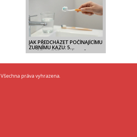
JAK PŘEDCHÁZET POČÍNAJÍCÍMU
ZUBNÍMU KAZU: 5
NEJÚČINNĚJŠÍCH NÁVYKŮ
 Všechna práva vyhrazena.