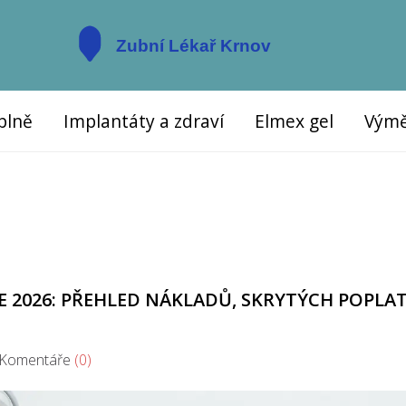
plně
Implantáty a zdraví
Elmex gel
Výmě
E 2026: PŘEHLED NÁKLADŮ, SKRYTÝCH POPLA
omentáře
(0)