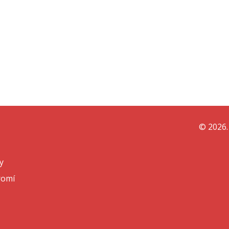
© 2026.
y
romí