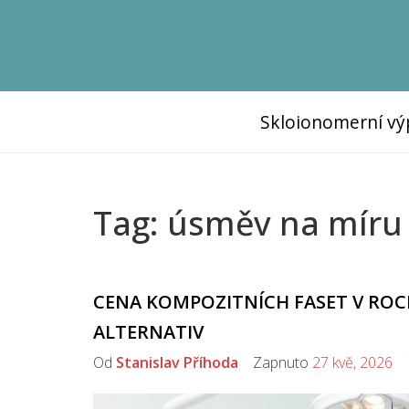
Skloionomerní vý
Tag: úsměv na míru
CENA KOMPOZITNÍCH FASET V ROC
ALTERNATIV
Od
Stanislav Příhoda
Zapnuto
27 kvě, 2026
K