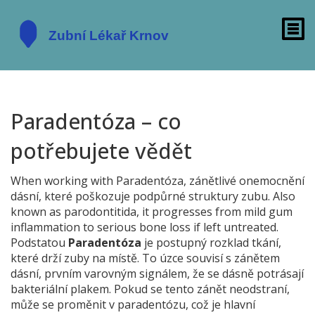
Paradentóza – co
potřebujete vědět
When working with
Paradentóza
,
zánětlivé onemocnění
dásní, které poškozuje podpůrné struktury zubu
. Also
known as
parodontitida
, it progresses from mild gum
inflammation to serious bone loss if left untreated.
Podstatou
Paradentóza
je postupný rozklad tkání,
které drží zuby na místě. To úzce souvisí s
zánětem
dásní
,
prvním varovným signálem, že se dásně potrásají
bakteriální plakem
. Pokud se tento zánět neodstraní,
může se proměnit v paradentózu, což je hlavní