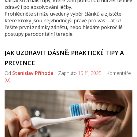
kartáčků a další tipy, které vám pomohou udržet úsměv
zdravý i po absolvování léčby.
Prohlédněte si níže uvedený výběr článků a zjistěte,
které kroky jsou nejvhodnější právě pro vás – ať už
řešíte první známky zánětu, nebo hledáte pokročilé
postupy parodontální terapie.
JAK UZDRAVIT DÁSNĚ: PRAKTICKÉ TIPY A
PREVENCE
Od
Stanislav Příhoda
Zapnuto
19 říj, 2025
Komentáře
(0)