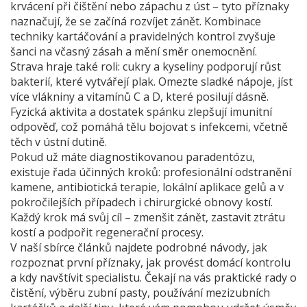
krvácení při čištění nebo zápachu z úst – tyto příznaky
naznačují, že se začíná rozvíjet zánět. Kombinace
techniky kartáčování a pravidelných kontrol zvyšuje
šanci na včasný zásah a mění směr onemocnění.
Strava hraje také roli: cukry a kyseliny podporují růst
bakterií, které vytvářejí plak. Omezte sladké nápoje, jíst
více vlákniny a vitamínů C a D, které posilují dásně.
Fyzická aktivita a dostatek spánku zlepšují imunitní
odpověď, což pomáhá tělu bojovat s infekcemi, včetně
těch v ústní dutině.
Pokud už máte diagnostikovanou paradentózu,
existuje řada účinných kroků: profesionální odstranění
kamene, antibiotická terapie, lokální aplikace gelů a v
pokročilejších případech i chirurgické obnovy kostí.
Každý krok má svůj cíl – zmenšit zánět, zastavit ztrátu
kostí a podpořit regenerační procesy.
V naší sbírce článků najdete podrobné návody, jak
rozpoznat první příznaky, jak provést domácí kontrolu
a kdy navštívit specialistu. Čekají na vás praktické rady o
čistění, výběru zubní pasty, používání mezizubních