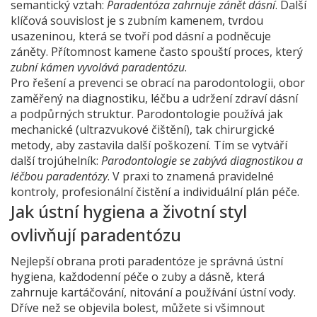
semantický vztah:
Paradentóza zahrnuje zánět dásní
. Další
klíčová souvislost je s
zubním kamenem
,
tvrdou
usazeninou, která se tvoří pod dásní a podněcuje
záněty
. Přítomnost kamene často spouští proces, který
zubní kámen vyvolává paradentózu
.
Pro řešení a prevenci se obrací na
parodontologii
,
obor
zaměřený na diagnostiku, léčbu a udržení zdraví dásní
a podpůrných struktur
. Parodontologie používá jak
mechanické (ultrazvukové čištění), tak chirurgické
metody, aby zastavila další poškození. Tím se vytváří
další trojúhelník:
Parodontologie se zabývá diagnostikou a
léčbou paradentózy
. V praxi to znamená pravidelné
kontroly, profesionální čistění a individuální plán péče.
Jak ústní hygiena a životní styl
ovlivňují paradentózu
Nejlepší obrana proti paradentóze je správná
ústní
hygiena
,
každodenní péče o zuby a dásně, která
zahrnuje kartáčování, nitování a používání ústní vody
.
Dříve než se objevila bolest, můžete si všimnout