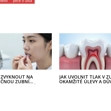
lesti
péče o ústa
I ZVYKNOUT NA
JAK UVOLNIT TLAK V Z
EČNOU ZUBNÍ
OKAMŽITÉ ÚLEVY A DŮ
ADU: PRAKTICKÝ
BOLESTI
ODCE PRO NOVÉ
TELE