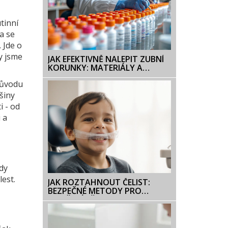
tinní
ta se
 Jde o
y jsme
JAK EFEKTIVNĚ NALEPIT ZUBNÍ
KORUNKY: MATERIÁLY A
METODY
 důvodu
šiny
i - od
 a
ady
est.
JAK ROZTAHNOUT ČELIST:
BEZPEČNÉ METODY PRO
ZLEPŠENÍ PŘEDKUSU