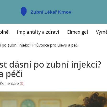
plně
Implantáty a zdraví
Elmex gel
Výmě
í po zubní injekci? Průvodce pro úlevu a péči
st dásní po zubní injekci?
a péči
omentáře
(0)