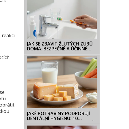
šak
 reakcí
JAK SE ZBAVIT ŽLUTÝCH ZUBŮ
DOMA: BEZPEČNÉ A ÚČINNÉ
METODY BEZ NÁVŠTĚVY
cích.
STOMATOLOGA
 se
ytu
obrátit
řskou
JAKÉ POTRAVINY PODPORUJÍ
DENTÁLNÍ HYGIENU: 10
NEJLEPŠÍCH VOLB PRO ZDRAVÉ
ZUBY