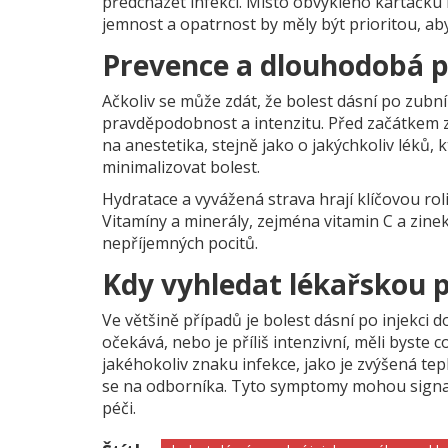
předcházet infekci. Místo obvyklého kartáčku 
jemnost a opatrnost by měly být prioritou, a
Prevence a dlouhodobá 
Ačkoliv se může zdát, že bolest dásní po zubní i
pravděpodobnost a intenzitu. Před začátkem zák
na anestetika, stejně jako o jakýchkoliv léků,
minimalizovat bolest.
Hydratace a vyvážená strava hrají klíčovou roli
Vitamíny a minerály, zejména vitamin C a zine
nepříjemných pocitů.
Kdy vyhledat lékařskou
Ve většině případů je bolest dásní po injekci 
očekává, nebo je příliš intenzivní, měli byste 
jakéhokoliv znaku infekce, jako je zvýšená tep
se na odborníka. Tyto symptomy mohou signal
péči.