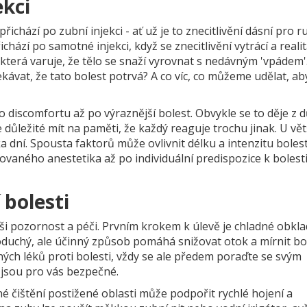
ekci
ichází po zubní injekci - ať už je to znecitlivění dásní pro ru
ichází po samotné injekci, když se znecitlivění vytrácí a reali
 která varuje, že tělo se snaží vyrovnat s nedávným 'vpádem'.
kávat, že tato bolest potrvá? A co víc, co můžeme udělat, ab
ho discomfortu až po výraznější bolest. Obvykle se to děje z
důležité mít na paměti, že každý reaguje trochu jinak. U vět
a dní. Spousta faktorů může ovlivnit délku a intenzitu bolest
vaného anestetika až po individuální predispozice k bolesti
 bolesti
aši pozornost a péči. Prvním krokem k úlevě je chladné obkl
oduchý, ale účinný způsob pomáhá snižovat otok a mírnit bol
ých léků proti bolesti, vždy se ale předem poraďte se svým
 jsou pro vás bezpečné.
é čištění postižené oblasti může podpořit rychlé hojení a