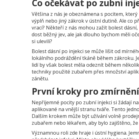
Co očekávat po zubní inj
Většina z nás je obeznámena s pocitem, který př
výplň nebo jiný zákrok v ústní dutině. Ale co př
vrací? Někteří z nás mohou zažít bolest dásní,
dost běžný jev, ale jak dlouho bychom měli oče
si ulevili?
Bolest dásní po injekci se může lišit od mírné
lokálního podráždění tkáně během zákroku. Je 
lidí by však bolest měla odeznít během několik
techniky použité zubařem přes množství apliko
zánětu.
První kroky pro zmírnění
Nepříjemné pocity po zubní injekci si žádají n
aplikované na vnější stranu tváře. Tento jedn
Dalším krokem může být užívání volně prodejn
zubařem nebo lékařem, aby bylo zajištěno, že
Významnou roli zde hraje i ústní hygiena. Jemn