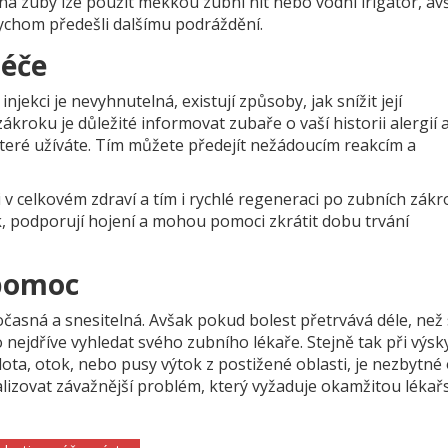
na zuby lze použít měkkou zubní nit nebo vodní irigátor, av
bychom předešli dalšímu podráždění.
péče
njekci je nevyhnutelná, existují způsoby, jak snížit její
roku je důležité informovat zubaře o vaší historii alergií a
 které užíváte. Tím můžete předejít nežádoucím reakcím a
 v celkovém zdraví a tím i rychlé regeneraci po zubních zákro
k, podporují hojení a mohou pomoci zkrátit dobu trvání
 pomoc
dočasná a snesitelná. Avšak pokud bolest přetrvává déle, než
co nejdříve vyhledat svého zubního lékaře. Stejně tak při výsk
lota, otok, nebo pusy výtok z postižené oblasti, je nezbytné 
izovat závažnější problém, který vyžaduje okamžitou léka