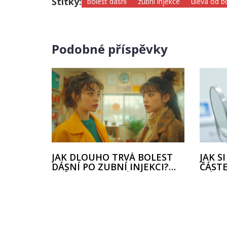
Štítky:
bolest dásní
zubní injekce
úleva od bo
Podobné příspěvky
JAK DLOUHO TRVÁ BOLEST
JAK S
DÁSNÍ PO ZUBNÍ INJEKCI?
ČÁST
PRŮVODCE PRO ÚLEVU A
NÁHR
PÉČI
PRŮV
NOSI