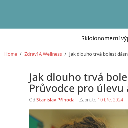
Skloionomerní vý
Home
Zdraví A Wellness
Jak dlouho trvá bolest dásn
Jak dlouho trvá bole
Průvodce pro úlevu 
Od
Stanislav Příhoda
Zapnuto
10 bře, 2024
K