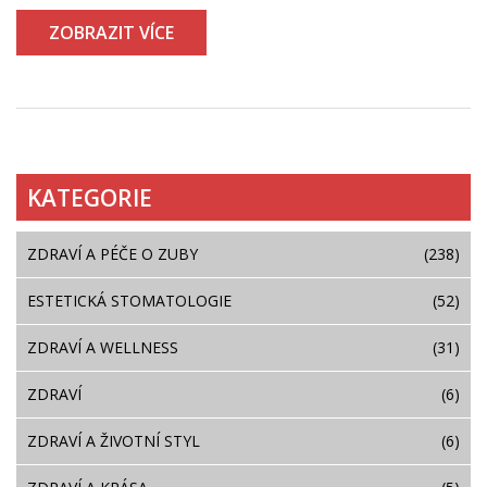
komplikacím. Čtenáři tak získají praktické informace, jak
ZOBRAZIT VÍCE
zvládat bolest a podporovat své celkové ústní zdraví.
KATEGORIE
ZDRAVÍ A PÉČE O ZUBY
(238)
ESTETICKÁ STOMATOLOGIE
(52)
ZDRAVÍ A WELLNESS
(31)
ZDRAVÍ
(6)
ZDRAVÍ A ŽIVOTNÍ STYL
(6)