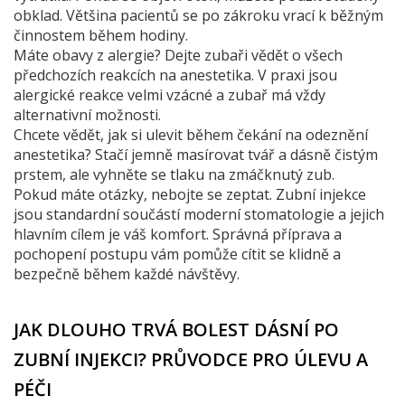
obklad. Většina pacientů se po zákroku vrací k běžným
činnostem během hodiny.
Máte obavy z alergie? Dejte zubaři vědět o všech
předchozích reakcích na anestetika. V praxi jsou
alergické reakce velmi vzácné a zubař má vždy
alternativní možnosti.
Chcete vědět, jak si ulevit během čekání na odeznění
anestetika? Stačí jemně masírovat tvář a dásně čistým
prstem, ale vyhněte se tlaku na zmáčknutý zub.
Pokud máte otázky, nebojte se zeptat. Zubní injekce
jsou standardní součástí moderní stomatologie a jejich
hlavním cílem je váš komfort. Správná příprava a
pochopení postupu vám pomůže cítit se klidně a
bezpečně během každé návštěvy.
JAK DLOUHO TRVÁ BOLEST DÁSNÍ PO
ZUBNÍ INJEKCI? PRŮVODCE PRO ÚLEVU A
PÉČI