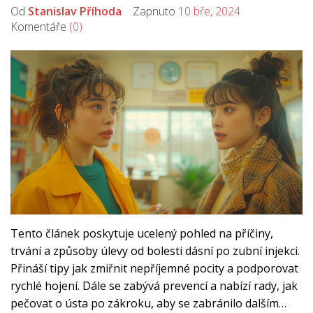
Od
Stanislav Příhoda
Zapnuto
10 bře, 2024
Komentáře
(0)
Tento článek poskytuje ucelený pohled na příčiny,
trvání a způsoby úlevy od bolesti dásní po zubní injekci.
Přináší tipy jak zmiřnit nepříjemné pocity a podporovat
rychlé hojení. Dále se zabývá prevencí a nabízí rady, jak
pečovat o ústa po zákroku, aby se zabránilo dalším