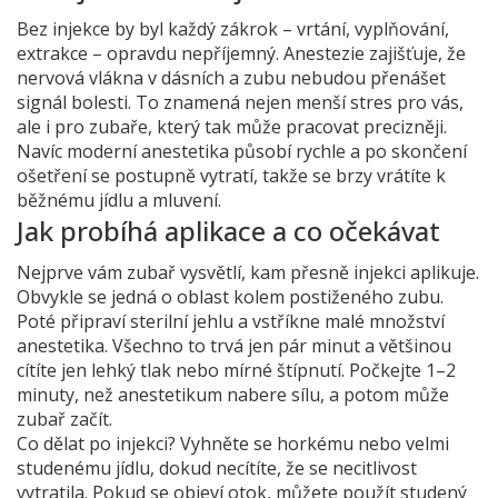
Bez injekce by byl každý zákrok – vrtání, vyplňování,
extrakce – opravdu nepříjemný. Anestezie zajišťuje, že
nervová vlákna v dásních a zubu nebudou přenášet
signál bolesti. To znamená nejen menší stres pro vás,
ale i pro zubaře, který tak může pracovat precizněji.
Navíc moderní anestetika působí rychle a po skončení
ošetření se postupně vytratí, takže se brzy vrátíte k
běžnému jídlu a mluvení.
Jak probíhá aplikace a co očekávat
Nejprve vám zubař vysvětlí, kam přesně injekci aplikuje.
Obvykle se jedná o oblast kolem postiženého zubu.
Poté připraví sterilní jehlu a vstříkne malé množství
anestetika. Všechno to trvá jen pár minut a většinou
cítíte jen lehký tlak nebo mírné štípnutí. Počkejte 1–2
minuty, než anestetikum nabere sílu, a potom může
zubař začít.
Co dělat po injekci? Vyhněte se horkému nebo velmi
studenému jídlu, dokud necítíte, že se necitlivost
vytratila. Pokud se objeví otok, můžete použít studený