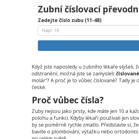
Zubní číslovací převodn
Zadejte číslo zubu (11-48)
Když jste naposledy u zubního lékaře slyšeli, 
odstranění, možná jste se zamysleli:
číslovan
molár“? A proč je to vůbec číslované? Tady je 
české.
Proč vůbec čísla?
Zuby nejsou jako prsty, kde máte jen 10 a kaž
polohu a funkci. Kdyby lékaři používali jen slo
by se poměrně rychle zmatlo. Představte si, ž
bavíte o plombování, výtažku nebo ortodontii. 
po celém světě.