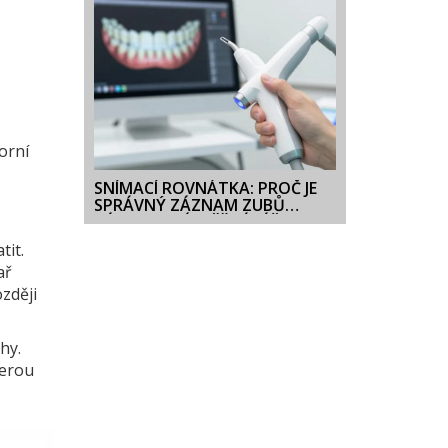
orní
SNÍMACÍ ROVNÁTKA: PROČ JE
SPRÁVNÝ ZÁZNAM ZUBŮ
ZÁKLADEM ÚSPĚŠNÉ LÉČBY
tit.
ař
zději
hy.
terou