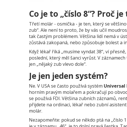
Co je to „číslo 8“? Proč je
Třetí molár - osmička - je ten, který se většin
zub“. Ale není to proto, že by vás učil moudrost
tak častým problémem. Většina lidí nemá v úst
zůstává zakopaná, nebo způsobuje bolest a in
Když lékař říká „musíme vyndat 38“, ví přesně, o 
poslední, který měl šanci vyrůst. V záznamech
jen „nějaký zub vlevo dole“.
Je jen jeden systém?
Ne. V USA se často používá systém
Universal
horním pravým molařem a pokračují po obvodu 
se používá FDI. Většina zubních záznamů, ren
přijdete na ordinaci, lékař nebo zubní asistent
molár.
Nezapomeňte: pokud se někdo ptá na „číslo 11“
je v záznamu „46“, je to dolní pravá šestka. T