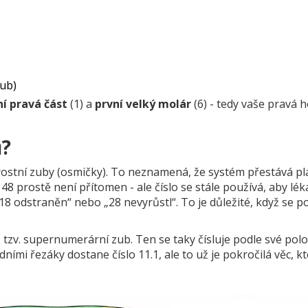
zub)
ní pravá část
(1) a
první velký molár
(6) - tedy vaše pravá h
ů?
stní zuby (osmičky). To neznamená, že systém přestává pla
8 prostě není přítomen - ale číslo se stále používá, aby lék
18 odstraněn“ nebo „28 nevyrůstl“. To je důležité, když se po
tzv. supernumerární zub. Ten se taky čísluje podle své polo
ími řezáky dostane číslo 11.1, ale to už je pokročilá věc, k