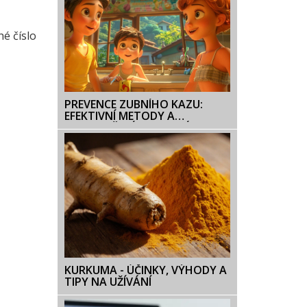
hé číslo
PREVENCE ZUBNÍHO KAZU:
EFEKTIVNÍ METODY A
DOPORUČENÍ OD ZUBNÍCH
LÉKAŘŮ
KURKUMA - ÚČINKY, VÝHODY A
TIPY NA UŽÍVÁNÍ