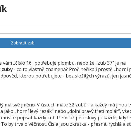
ík
Zobrazit zub
že vám „číslo 16“ potřebuje plombu, nebo že „zub 37“ je na
é zuby
- co to vlastně znamená? Proč neříkají prostě „horní 
odpověď, kterou potřebujete - bez složitých výrazů, jen jasn
dý má své jméno. V ústech máte 32 zubů - a každý má jinou t
va jako „horní levý řezák“ nebo „dolní pravý třetí molár“, vš
e musíte popsat každý zub třemi až pěti slovy pokaždé, když 
To by trvalo věčnost. Čísla jsou zkratka - přesná, rychlá a s