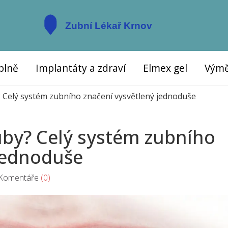
plně
Implantáty a zdraví
Elmex gel
Výmě
? Celý systém zubního značení vysvětlený jednoduše
zuby? Celý systém zubního
jednoduše
omentáře
(0)