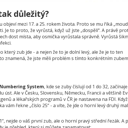
 tak důležitý?
ou objeví mezi 17. a 25. rokem života. Proto se mu říká „moud
i. Je to proto, že vyrůstá, když už jste „dospělí“. A právě pro
ech dost místa, aby osmička vyrůstala správně. Vyrůstá šik
fekci.
který zub jde - a nejen že to je dolní levý, ale že je to ten
 to znamená, že jste měli problém s tímto konkrétním zubem
 Numbering System
, kde se zuby číslují od 1 do 32, začínaje
úst. Ale v Česku, Slovensku, Německu, Francii a většině E
tgenů a lékařských programů v ČR je nastavena na FDI. Když
ka vám řekne „číslo 25“ - a víte, že jde o horní levý druhý ma
, nejde o váš první zub, ale o horní pravý střední řezák. A
ady je přehled, který si můžete zapamatovat: