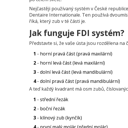
Nejčastěji používaný systém v České republice 
Dentaire Internationale. Ten používá dvoumístná 
říká, který zub v té části je.
Jak funguje FDI systém?
Představte si, že vaše ústa jsou rozdělena na č
1
- horní pravá část (pravá maxilární)
2
- horní levá část (levá maxilární)
3
- dolní levá část (levá mandibulární)
4
- dolní pravá část (pravá mandibulární)
A teď každý kvadrant má osm zubů, číslovanýc
1
- střední řezák
2
- boční řezák
3
- klínový zub (kynčík)
4
- první malý molár (přední molár)