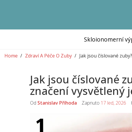
Skloionomerní vý
Home
Zdraví A Péče O Zuby
Jak jsou číslované zuby
Jak jsou číslované 
značení vysvětlený 
Od
Stanislav Příhoda
Zapnuto
17 led, 2026
K