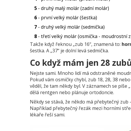
5
- druhý malý molár (zadní molár)
6
- první velký molár (šestka)
7
- druhý velký molár (sedmička)
8
- třetí velký molár (osmička - moudrostní 
Takže když řeknou „zub 16“, znamená to:
hor
šestka. A „37“ je dolní levá sedmička.
Co když mám jen 28 zub
Nejste sami. Mnoho lidí má odstraněné moudro
Pokud vám osmičky chybí, zub 18, 28, 38 nebo 4
věděl, že tam někdy byl. V záznamech se píše „
dělá rentgen nebo plánuje ortodoncie.
Někdy se stává, že někdo má přebytečný zub - 
Například přebytečný řezák mezi horními středn
lékaře řeší sami.