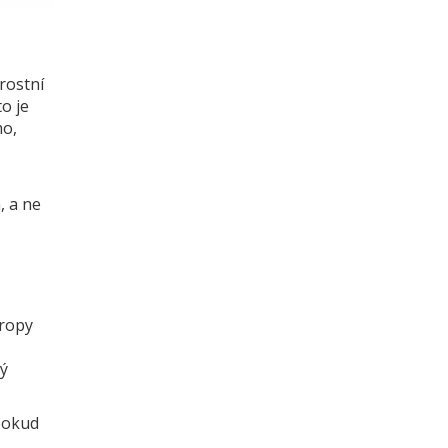
rostní
to je
mo,
, a ne
vropy
lý
 pokud