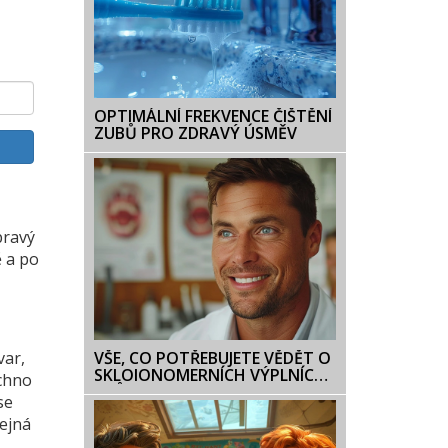
OPTIMÁLNÍ FREKVENCE ČIŠTĚNÍ
ZUBŮ PRO ZDRAVÝ ÚSMĚV
pravý
ě a po
var,
VŠE, CO POTŘEBUJETE VĚDĚT O
SKLOIONOMERNÍCH VÝPLNÍCH:
echno
PRŮVODCE PRO PACIENTY
se
tejná