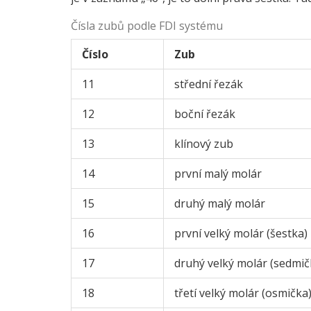
Čísla zubů podle FDI systému
Číslo
Zub
11
střední řezák
12
boční řezák
13
klínový zub
14
první malý molár
15
druhý malý molár
16
první velký molár (šestka)
17
druhý velký molár (sedmič
18
třetí velký molár (osmička