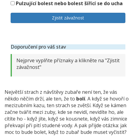
Pulzující bolest nebo bolest šířící se do ucha
Zjistit závažnost
Doporučení pro váš stav
Nejprve vyplňte příznaky a klikněte na "Zjistit
závažnost"
Největší strach z návštěvy zubaře není ten, že vás
někdo něčím drží, ale ten, že to
bolí
. A když se hovoří o
mezizubním kazu, ten strach se zvětší. Když se kámen
začne tvářit mezi zuby, kde se nevidí, nevidíte ho, ale
cítíte ho - když jíte, když se kousnete, když vás zimnice
překvapí při pití studené vody. A pak přijde otázka: jak
moc to bude bolet, když to zubař bude muset vyčistit?