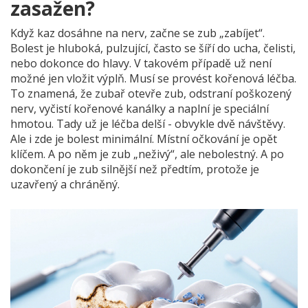
zasažen?
Když kaz dosáhne na nerv, začne se zub „zabíjet“.
Bolest je hluboká, pulzující, často se šíří do ucha, čelisti,
nebo dokonce do hlavy. V takovém případě už není
možné jen vložit výplň. Musí se provést kořenová léčba.
To znamená, že zubař otevře zub, odstraní poškozený
nerv, vyčistí kořenové kanálky a naplní je speciální
hmotou. Tady už je léčba delší - obvykle dvě návštěvy.
Ale i zde je bolest minimální. Místní očkování je opět
klíčem. A po něm je zub „neživý“, ale nebolestný. A po
dokončení je zub silnější než předtím, protože je
uzavřený a chráněný.