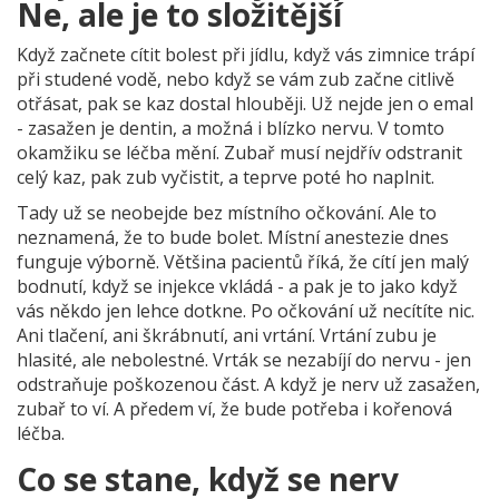
Ne, ale je to složitější
Když začnete cítit bolest při jídlu, když vás zimnice trápí
při studené vodě, nebo když se vám zub začne citlivě
otřásat, pak se kaz dostal hlouběji. Už nejde jen o emal
- zasažen je dentin, a možná i blízko nervu. V tomto
okamžiku se léčba mění. Zubař musí nejdřív odstranit
celý kaz, pak zub vyčistit, a teprve poté ho naplnit.
Tady už se neobejde bez místního očkování. Ale to
neznamená, že to bude bolet. Místní anestezie dnes
funguje výborně. Většina pacientů říká, že cítí jen malý
bodnutí, když se injekce vkládá - a pak je to jako když
vás někdo jen lehce dotkne. Po očkování už necítíte nic.
Ani tlačení, ani škrábnutí, ani vrtání. Vrtání zubu je
hlasité, ale nebolestné. Vrták se nezabíjí do nervu - jen
odstraňuje poškozenou část. A když je nerv už zasažen,
zubař to ví. A předem ví, že bude potřeba i kořenová
léčba.
Co se stane, když se nerv