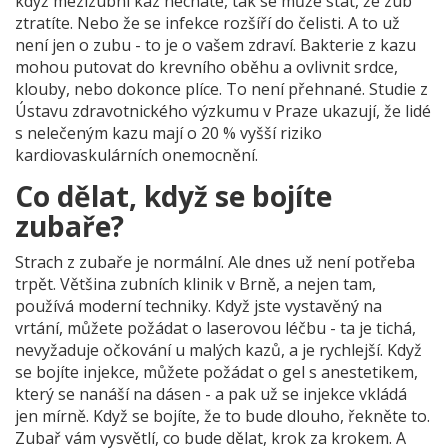
když mezizubní kaz necháte, tak se může stát, že zub
ztratíte. Nebo že se infekce rozšíří do čelisti. A to už
není jen o zubu - to je o vašem zdraví. Bakterie z kazu
mohou putovat do krevního oběhu a ovlivnit srdce,
klouby, nebo dokonce plíce. To není přehnané. Studie z
Ústavu zdravotnického výzkumu v Praze ukazují, že lidé
s nelečeným kazu mají o 20 % vyšší riziko
kardiovaskulárních onemocnění.
Co dělat, když se bojíte
zubaře?
Strach z zubaře je normální. Ale dnes už není potřeba
trpět. Většina zubních klinik v Brně, a nejen tam,
používá moderní techniky. Když jste vystavěný na
vrtání, můžete požádat o laserovou léčbu - ta je tichá,
nevyžaduje očkování u malých kazů, a je rychlejší. Když
se bojíte injekce, můžete požádat o gel s anestetikem,
který se nanáší na dásen - a pak už se injekce vkládá
jen mírně. Když se bojíte, že to bude dlouho, řekněte to.
Zubař vám vysvětlí, co bude dělat, krok za krokem. A