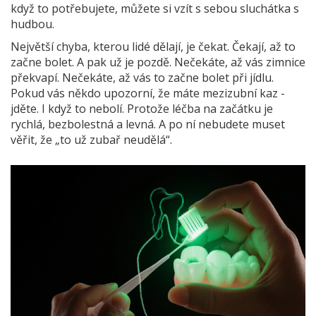
když to potřebujete, můžete si vzít s sebou sluchátka s
hudbou.
Největší chyba, kterou lidé dělají, je čekat. Čekají, až to
začne bolet. A pak už je pozdě. Nečekáte, až vás zimnice
překvapí. Nečekáte, až vás to začne bolet při jídlu.
Pokud vás někdo upozorní, že máte mezizubní kaz -
jděte. I když to nebolí. Protože léčba na začátku je
rychlá, bezbolestná a levná. A po ní nebudete muset
věřit, že „to už zubař neudělá“.