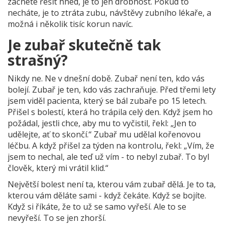
začnete řešit hned, je to jen drobnost. Pokud to
necháte, je to ztráta zubu, návštěvy zubního lékaře, a
možná i několik tisíc korun navíc.
Je zubař skutečně tak
strašný?
Nikdy ne. Ne v dnešní době. Zubař není ten, kdo vás
bolejí. Zubař je ten, kdo vás zachraňuje. Před třemi lety
jsem viděl pacienta, který se bál zubaře po 15 letech.
Přišel s bolestí, která ho trápila celý den. Když jsem ho
požádal, jestli chce, aby mu to vyčistil, řekl: „Jen to
udělejte, ať to skončí.“ Zubař mu udělal kořenovou
léčbu. A když přišel za týden na kontrolu, řekl: „Vím, že
jsem to nechal, ale teď už vím - to nebyl zubař. To byl
člověk, který mi vrátil klid.“
Největší bolest není ta, kterou vám zubař dělá. Je to ta,
kterou vám děláte sami - když čekáte. Když se bojíte.
Když si říkáte, že to už se samo vyřeší. Ale to se
nevyřeší. To se jen zhorší.