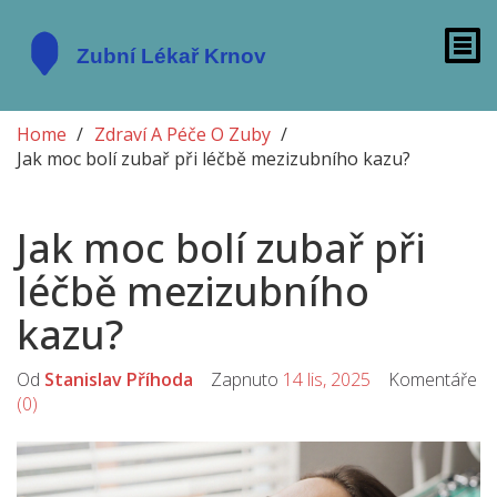
Home
Zdraví A Péče O Zuby
Jak moc bolí zubař při léčbě mezizubního kazu?
Jak moc bolí zubař při
léčbě mezizubního
kazu?
Od
Stanislav Příhoda
Zapnuto
14 lis, 2025
Komentáře
(0)