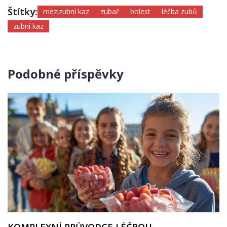
Štítky:
mezizubní kaz
zubař
bolest
léčba zubů
zubní kaz
Podobné příspěvky
KOMPLEXNÍ PRŮVODCE LÉČBOU