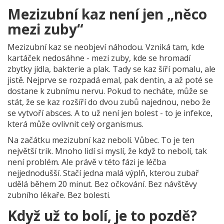
Mezizubní kaz není jen „něco
mezi zuby“
Mezizubní kaz se neobjeví náhodou. Vzniká tam, kde
kartáček nedosáhne - mezi zuby, kde se hromadí
zbytky jídla, bakterie a plak. Tady se kaz šíří pomalu, ale
jistě. Nejprve se rozpadá emal, pak dentin, a až poté se
dostane k zubnímu nervu. Pokud to necháte, může se
stát, že se kaz rozšíří do dvou zubů najednou, nebo že
se vytvoří absces. A to už není jen bolest - to je infekce,
která může ovlivnit celý organismus.
Na začátku mezizubní kaz nebolí. Vůbec. To je ten
největší trik. Mnoho lidí si myslí, že když to nebolí, tak
není problém. Ale právě v této fázi je léčba
nejjednodušší. Stačí jedna malá výplň, kterou zubař
udělá během 20 minut. Bez očkování. Bez návštěvy
zubního lékaře. Bez bolesti.
Když už to bolí, je to pozdě?