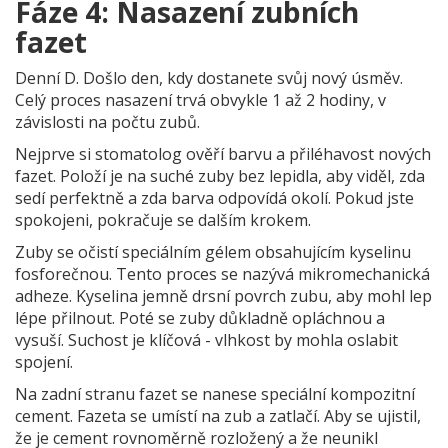
Fáze 4: Nasazení zubních
fazet
Denní D. Došlo den, kdy dostanete svůj nový úsměv.
Celý proces nasazení trvá obvykle 1 až 2 hodiny, v
závislosti na počtu zubů.
Nejprve si stomatolog ověří barvu a přiléhavost nových
fazet. Položí je na suché zuby bez lepidla, aby viděl, zda
sedí perfektně a zda barva odpovídá okolí. Pokud jste
spokojeni, pokračuje se dalším krokem.
Zuby se očistí speciálním gélem obsahujícím kyselinu
fosforečnou. Tento proces se nazývá
mikromechanická
adheze
. Kyselina jemně drsní povrch zubu, aby mohl lep
lépe přilnout. Poté se zuby důkladně opláchnou a
vysuší. Suchost je klíčová - vlhkost by mohla oslabit
spojení.
Na zadní stranu fazet se nanese speciální kompozitní
cement. Fazeta se umístí na zub a zatlačí. Aby se ujistil,
že je cement rovnoměrně rozložený a že neunikl