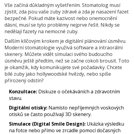
Vše začíná důkladným vyšetřením. Stomatolog musí
zjistit, zda jsou vaše zuby zdravé a zda je nasazení fazet
bezpečné. Pokud máte kazivost nebo onemocnění
dásní, musí se tyto problémy nejprve řešit. Nikdy se
nedělají fazety na nemocné zuby.
Dalším klíčovým krokem je digitální plánování úsměvu.
Moderní stomatologie využívá software a intraorální
skenery. Můžete vidět simulaci svého budoucího
úsměvu ještě předtím, než se začne cokoli brousit. Toto
je okamžik, kdy komunikujete své požadavky. Chcete
bílé zuby jako hollywoodské hvězdy, nebo spíše
přirozený odstín?
Konzultace:
Diskuze o očekáváních a zdravotním
stavu.
Digitální otisky:
Namísto nepříjemných voskových
otisků se často používají 3D skenery.
Simulace (Digital Smile Design):
Ukázka výsledku
na fotce nebo přímo ve zrcadle pomocí dočasných