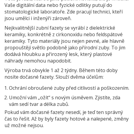
Vaše digitální data nebo fyzické odlitky putují do
stomatologické laboratoře. Zde pracují technici, kteří
jsou umělci i inženýři zároveň.
Nejkvalitnější zubní fazety se vyrábí z
dielektrické
keramiky
, konkrétně z
cirkonoxidu
nebo
feldspátové
keramiky
. Tyto materiály jsou nejen pevné, ale hlavně
propouštějí světlo podobně jako přírodní zuby. To jim
dodává hloubku a přirozený lesk, který plastové
náhrady nemohou napodobit.
Výroba trvá obvykle 1 až 2 týdny. Během této doby
nosíte dočasné fazety. Slouží dvěma účelům:
Ochrání obroušené zuby před citlivostí a poškozením.
Umožní vám „ožít“ s novým úsměvem. Zjistíte, zda
vám sedí tvar a délka zubů.
Pokud vám dočasné fazety nesedí, je teď ten správný
čas to řešit. Až by byly fazety hotové a nalepené, změny
už možné nejsou.