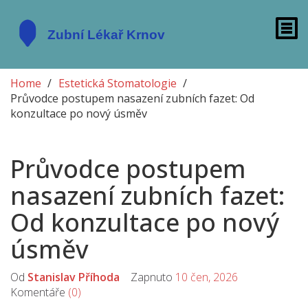
Home
Estetická Stomatologie
Průvodce postupem nasazení zubních fazet: Od
konzultace po nový úsměv
Průvodce postupem
nasazení zubních fazet:
Od konzultace po nový
úsměv
Od
Stanislav Příhoda
Zapnuto
10 čen, 2026
Komentáře
(0)