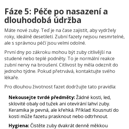
Fáze 5: Péče po nasazení a
dlouhodobá údržba
Máte nové zuby. Teď je na čase zajistit, aby vydržely
roky, ideálně desetiletí. Zubní fazety nejsou nesmrtelné,
ale s správnou péčí jsou velmi odolné.
První dny po zákroku mohou být zuby citlivější na
studené nebo teplé podněty. To je normální reakce
zubní nervy na broušení. Citlivost by měla odeznít do
jednoho týdne. Pokud přetrvává, kontaktujte svého
lékaře.
Pro dlouhou životnost fazet dodržujte tato pravidla:
Nekousejte tvrdé předměty:
Žádné kosti, led,
sklovité obaly od tužek ani otevírání lahví zuby.
Keramika je pevná, ale křehká. Příklad: Kousnutí do
kosti může fazetu prasknout nebo odtrhnout.
Hygiena:
Čistěte zuby dvakrát denně měkkou