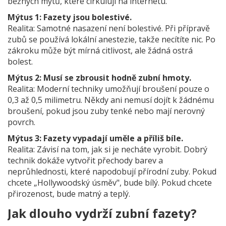
běžných mýtů, které cirkulují na internetu.
Mýtus 1: Fazety jsou bolestivé.
Realita: Samotné nasazení není bolestivé. Při přípravě
zubů se používá lokální anestezie, takže necítíte nic. Po
zákroku může být mírná citlivost, ale žádná ostrá
bolest.
Mýtus 2: Musí se zbrousit hodně zubní hmoty.
Realita: Moderní techniky umožňují broušení pouze o
0,3 až 0,5 milimetru. Někdy ani nemusí dojít k žádnému
broušení, pokud jsou zuby tenké nebo mají nerovný
povrch.
Mýtus 3: Fazety vypadají uměle a příliš bíle.
Realita: Závisí na tom, jak si je necháte vyrobit. Dobrý
technik dokáže vytvořit přechody barev a
neprůhlednosti, které napodobují přírodní zuby. Pokud
chcete „Hollywoodský úsměv", bude bílý. Pokud chcete
přirozenost, bude matný a teplý.
Jak dlouho vydrží zubní fazety?