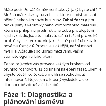
Máte pocit, že váš úsměv není takový, jaký byste chtěli?
Možná máte skvrny na zubech, které neodstraní ani
bělení, nebo vám chybí kus zuby.
Zubní fazety
jsou
tenké pláty z keramiky nebo kompozitního materiálu,
které se přilepí na přední stranu zubů pro zlepšení
jejich vzhledu
. Jsou to malá zázračná řešení pro velké
problémy s estetikou. Ale jak přesně probíhá cesta k
novému úsměvu? Proces je složitější, než si mnozí
myslí, a vyžaduje spolupráci mezi vámi, vaším
stomatologem a laboratoří.
Tento průvodce vás provede každým krokem, od
prvního rozhovoru až po finální nalepení fazet. Cílem je,
abyste věděli, co čekat, a mohli se rozhodnout
informovaně. Nejde jen o krásný výsledek, ale o
dlouhodobé zdraví vašich zubů.
Fáze 1: Diagnostika a
plánování úsměvu