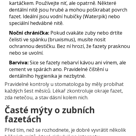
kartáčkem. Používejte niť, ale opatrně. Některé
dentální nitě jsou hrubé a mohou poškrabat povrch
fazet. Ideální jsou vodní hubičky (Waterpik) nebo
speciální hedvábné nitě.
Noční chránička:
Pokud cvakáte zuby nebo drtíte
čelisti ve spánku (bruxismus), musíte nosit
ochrannou destičku. Bez ní hrozí, že fazety prasknou
nebo se uvolní.
Barviva:
Sice se fazety nebarví kávou ani vínem, ale
cement ve spárách ano. Pravidelné čištění u
dentálního hygienika je nezbytné.
Pravidelné kontroly u stomatologa by měly probíhat
každých šest měsíců. Lékař zkontroluje okraje fazet,
zda netečou, a stav dásní kolem nich.
Časté mýty o zubních
fazetách
Před tím, než se rozhodnete, je dobré vyvrátit několik