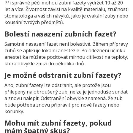
Při správné péči mohou zubní fazety vydržet 10 až 20
let a více. Životnost závisí na kvalitě materiálu, zručnosti
stomatologa a vašich návyků, jako je cvakání zuby nebo
kousání tvrdých předmětů.
Bolestí nasazení zubních fazet?
Samotné nasazení fazet není bolestivé. Během přípravy
zubů se aplikuje lokální anestezie. Po odeznění účinku
anestetika můžete pociťovat mírnou citlivost na teploty,
která obvykle zmizí do několika dnů.
Je možné odstranit zubní fazety?
Ano, zubní fazety lze odstranit, ale protože jsou
přilepeny na obroušený zub, nelze je jednoduše sundat
a znovu nalepit. Odstranění obvykle znamená, že zub
bude potřeba znovu připravit pro nové fazety nebo
korunky.
Mohu mít zubní fazety, pokud
mám špatný skus?