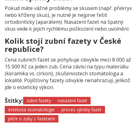
Pokud máte vážné problémy se skusem (např. překryv
nebo křížený skus), je nutné je nejprve řešit
ortodonticky (aparátem). Nasazení fazet na špatný
skus vede k jejich rychlému poškození nebo uvolnění.
Kolik stojí zubní fazety v České
republice?
Cena zubních fazet se pohybuje obvykle mezi 8 000 až
15 000 Kč za jeden zub. Cena závisí na typu materiálu
(keramika vs. cirkon), zkušenostech stomatologa a
lokalitě. Pojišťovny fazety obvykle nenahrazují, jelikož
jde o estetický výkon.
Štítky:
zubní fazety
nasazení fazet
estetická stomatologie
proces výroby fazet
péče o zuby s fazetami