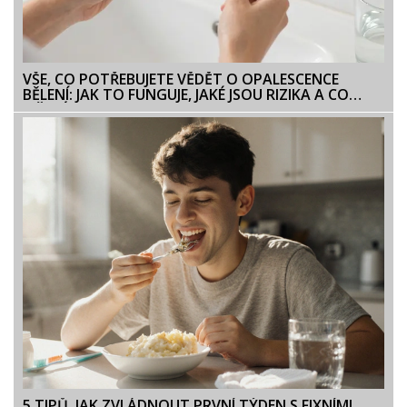
VŠE, CO POTŘEBUJETE VĚDĚT O OPALESCENCE
BĚLENÍ: JAK TO FUNGUJE, JAKÉ JSOU RIZIKA A CO
OČEKÁVAT
5 TIPŮ, JAK ZVLÁDNOUT PRVNÍ TÝDEN S FIXNÍMI