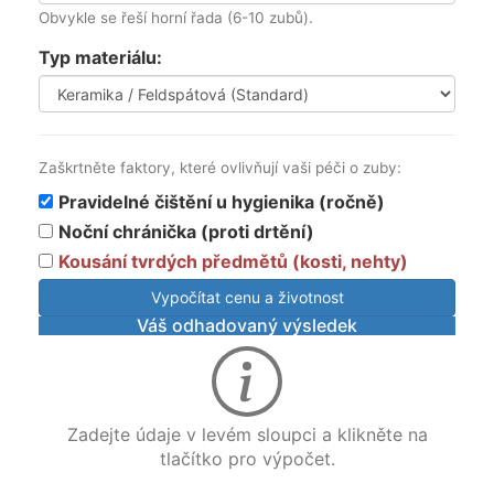
Obvykle se řeší horní řada (6-10 zubů).
Typ materiálu:
Zaškrtněte faktory, které ovlivňují vaši péči o zuby:
Pravidelné čištění u hygienika (ročně)
Noční chránička (proti drtění)
Kousání tvrdých předmětů (kosti, nehty)
Vypočítat cenu a životnost
Váš odhadovaný výsledek
Zadejte údaje v levém sloupci a klikněte na
tlačítko pro výpočet.