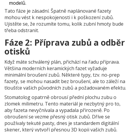
modelů.
Tato fáze je zásadní. Špatně naplánované fazety
mohou vést k nespokojenosti i k poškození zubů.
Ujistěte se, že rozumíte tomu, kolik zubní hmoty bude
třeba odstranit.
Fáze 2: Příprava zubů a odběr
otisků
Když máte schválený plán, přichází na řadu příprava.
Většina moderních keramických fazet vyžaduje
minimální broušení zubů. Některé typy, tzv. no-prep
fazety, se mohou nasadit bez broušení, ale to záleží na
tloušťce vašich původních zubů a požadovaném efektu.
Stomatolog opatrně obrousí přední plochu zubu o
zlomek milimetru. Tento materiál je nezbytný pro to,
aby fazeta nevyčnívala a vypadala přirozeně. Po
obroušení se vezme přesný otisk zubů. Dříve se
používaly tekuté pasty, dnes je standardem digitální
skener, který vytvoří přesnou 3D kopii vašich zubů.