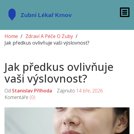
Home
Zdraví A Péče O Zuby
Jak předkus ovlivňuje vaši výslovnost?
Jak předkus ovlivňuje
vaši výslovnost?
Od
Stanislav Příhoda
Zapnuto
14 bře, 2026
Komentáře
(0)