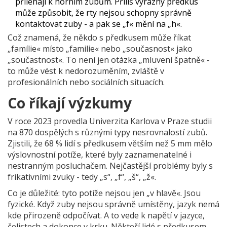
přiléhají k horním zubům. Příliš výrazný předkus
může způsobit, že rty nejsou schopny správně
kontaktovat zuby - a pak se „f« mění na „h«.
Což znamená, že někdo s předkusem může říkat
„famílie« místo „familie« nebo „současnost« jako
„součastnost«. To není jen otázka „mluvení špatně« -
to může vést k nedorozuměním, zvláště v
profesionálních nebo sociálních situacích.
Co říkají výzkumy
V roce 2023 provedla Univerzita Karlova v Praze studii
na 870 dospělých s různými typy nesrovnalostí zubů.
Zjistili, že 68 % lidí s předkusem větším než 5 mm mělo
výslovnostní potíže, které byly zaznamenatelné i
nestranným posluchačem. Nejčastější problémy byly s
frikativními zvuky - tedy „s“, „f“, „š“, „ž«.
Co je důležité: tyto potíže nejsou jen „v hlavě«. Jsou
fyzické. Když zuby nejsou správně umístěny, jazyk nemá
kde přirozeně odpočívat. A to vede k napětí v jazyce,
čelistech a dokonce v krku. Někteří lidé s předkusem