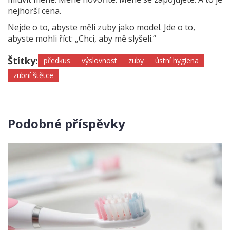
nejhorší cena.
Nejde o to, abyste měli zuby jako model. Jde o to,
abyste mohli říct: „Chci, aby mě slyšeli.“
Štítky:
předkus
výslovnost
zuby
ústní hygiena
zubní štětce
Podobné příspěvky