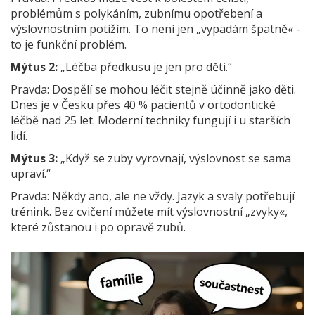
problémům s polykáním, zubnímu opotřebení a
výslovnostním potížím. To není jen „vypadám špatně« -
to je funkční problém.
Mýtus 2:
„Léčba předkusu je jen pro děti.“
Pravda: Dospělí se mohou léčit stejně účinně jako děti.
Dnes je v Česku přes 40 % pacientů v ortodontické
léčbě nad 25 let. Moderní techniky fungují i u starších
lidí.
Mýtus 3:
„Když se zuby vyrovnají, výslovnost se sama
upraví.“
Pravda: Někdy ano, ale ne vždy. Jazyk a svaly potřebují
trénink. Bez cvičení můžete mít výslovnostní „zvyky«,
které zůstanou i po opravě zubů.