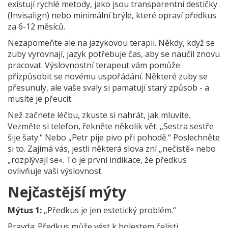
existují rychlé metody, jako jsou transparentní destičky
(Invisalign) nebo minimální brýle, které opraví předkus
za 6-12 měsíců.
Nezapomeňte ale na jazykovou terapii. Někdy, když se
zuby vyrovnají, jazyk potřebuje čas, aby se naučil znovu
pracovat. Výslovnostní terapeut vám pomůže
přizpůsobit se novému uspořádání. Některé zuby se
přesunuly, ale vaše svaly si pamatují starý způsob - a
musíte je přeucit.
Než začnete léčbu, zkuste si nahrát, jak mluvíte.
Vezměte si telefon, řekněte několik vět: „Sestra sestře
šije šaty.“ Nebo „Petr pije pivo při pohodě.“ Poslechněte
si to. Zajímá vás, jestli některá slova zní „nečistě« nebo
„rozplývají se«. To je první indikace, že předkus
ovlivňuje vaši výslovnost.
Nejčastější mýty
Mýtus 1:
„Předkus je jen estetický problém.“
Pravda: Předkus může vést k bolestem čelisti,