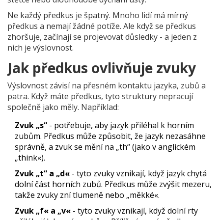
Ne každý předkus je špatný. Mnoho lidí má mírný
předkus a nemají žádné potíže. Ale když se předkus
zhoršuje, začínají se projevovat důsledky - a jeden z
nich je výslovnost.
Jak předkus ovlivňuje zvuky
Výslovnost závisí na přesném kontaktu jazyka, zubů a
patra. Když máte předkus, tyto struktury nepracují
společně jako měly. Například:
Zvuk „s“
- potřebuje, aby jazyk přiléhal k horním
zubům. Předkus může způsobit, že jazyk nezasáhne
správně, a zvuk se mění na „th“ (jako v anglickém
„think«).
Zvuk „t“ a „d«
- tyto zvuky vznikají, když jazyk chytá
dolní část horních zubů. Předkus může zvýšit mezeru,
takže zvuky zní tlumeně nebo „měkké«.
Zvuk „f« a „v«
- tyto zvuky vznikají, když dolní rty