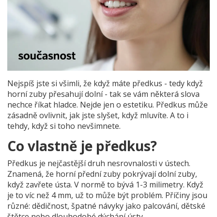
Nejspíš jste si všimli, že když máte předkus - tedy když
horní zuby přesahují dolní - tak se vám některá slova
nechce říkat hladce. Nejde jen o estetiku. Předkus může
zásadně ovlivnit, jak jste slyšet, když mluvíte. A to i
tehdy, když si toho nevšimnete.
Co vlastně je předkus?
Předkus je nejčastější druh nesrovnalosti v ústech.
Znamená, že horní přední zuby pokrývají dolní zuby,
když zavřete ústa. V normě to bývá 1-3 milimetry. Když
je to víc než 4 mm, už to může být problém. Příčiny jsou
různé: dědičnost, špatné návyky jako palcování, dětské
štětce nebo dlouhodobé dýchání ústy.