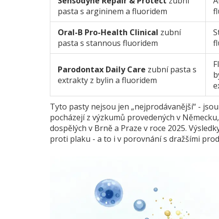
Sensodyne Repair & Protect
zubní
A
pasta s argininem a fluoridem
f
Oral-B Pro-Health Clinical
zubní
S
pasta s stannous fluoridem
f
F
Parodontax Daily Care
zubní pasta s
b
extrakty z bylin a fluoridem
e
Tyto pasty nejsou jen „nejprodávanější“ - jsou 
pocházejí z výzkumů provedených v Německu, U
dospělých v Brně a Praze v roce 2025. Výsledky
proti plaku - a to i v porovnání s dražšími pro