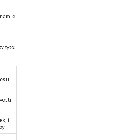
inem je
y tyto:
osti
ivostí
ek, i
uby