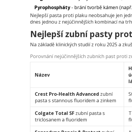
Pyrophospháty
- brání tvorbě kámen (např.
Nejlepší pasta proti plaku neobsahuje jen jed
dnes jednou z nejúčinnějších kombinací na trh
Nejlepší zubní pasty prot
Na základě klinických studií z roku 2025 a zku
Porovnání nejúčinnějších zubních past proti 
H
Název
ú
l
Crest Pro-Health Advanced
zubní
S
pasta s stannous fluoridem a zinkem
f
Colgate Total SF
zubní pasta s
T
triclosanem a fluoridem
f