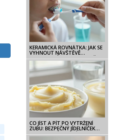
KERAMICKÁ ROVNÁTKA: JAK SE
VYHNOUT NÁVŠTĚVĚ
ZDRAVOTNÍ SESTRY A UDRŽET
ÚSTA ZDRAVÁ
CO JÍST A PÍT PO VYTRŽENÍ
ZUBU: BEZPEČNÝ JÍDELNÍČEK
PRO RYCHLÉ HOJENÍ