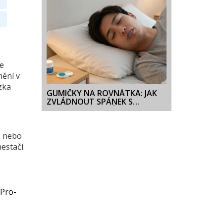
ce
mění v
zka
GUMIČKY NA ROVNÁTKA: JAK
ZVLÁDNOUT SPÁNEK S
ORTHODONTICKÝMI
ZAŘÍZENÍMI
e, nebo
estačí.
 Pro-