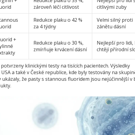
rginin +
Redukce plaku o 35 %,
Nejlepší pro lidi 
luorid
zároveň léčí citlivost
citlivými zuby
tannous
Redukce plaku o 42 %
Velmi silný proti
luorid
za 4 týdny
zánětu dásní
luorid +
Redukce plaku o 30 %,
Nejlepší pro lidi, 
ylinné
zmírňuje krvácení dásní
chtějí přírodní s
xtrakty
potvrzeny klinickými testy na tisících pacientech. Výsledky
SA a také v České republice, kde byly testovány na skupin
 ukázaly, že pasty s stannous fluoridem jsou nejúčinnější v 
dukty.