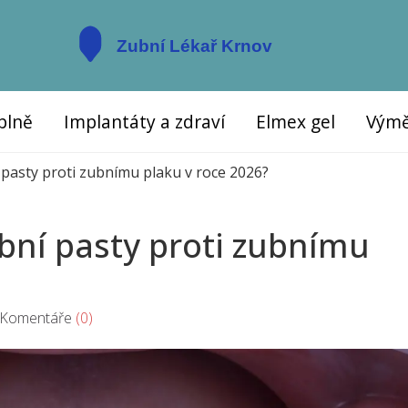
plně
Implantáty a zdraví
Elmex gel
Výmě
í pasty proti zubnímu plaku v roce 2026?
ubní pasty proti zubnímu
omentáře
(0)