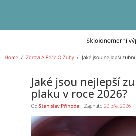
Skloionomerní vý
Home
Zdraví A Péče O Zuby
Jaké jsou nejlepší zubn
Jaké jsou nejlepší z
plaku v roce 2026?
Od
Stanislav Příhoda
Zapnuto
22 bře, 2026
K