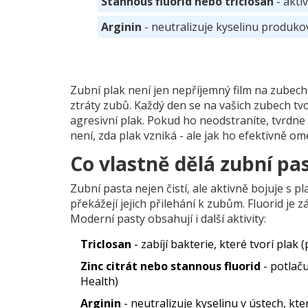
Stannous fluorid nebo triclosan
- akti
Arginin
- neutralizuje kyselinu produko
Zubní plak není jen nepříjemný film na zubech 
ztráty zubů. Každý den se na vašich zubech tvo
agresivní plak. Pokud ho neodstraníte, tvrdne
není, zda plak vzniká - ale jak ho efektivně o
Co vlastně dělá zubní pa
Zubní pasta nejen čistí, ale aktivně bojuje s p
překážejí jejich přilehání k zubům. Fluorid je 
Moderní pasty obsahují i další aktivity:
Triclosan
- zabíjí bakterie, které tvorí plak
Zinc citrát nebo stannous fluorid
- potlaču
Health)
Arginin
- neutralizuje kyselinu v ústech, kt