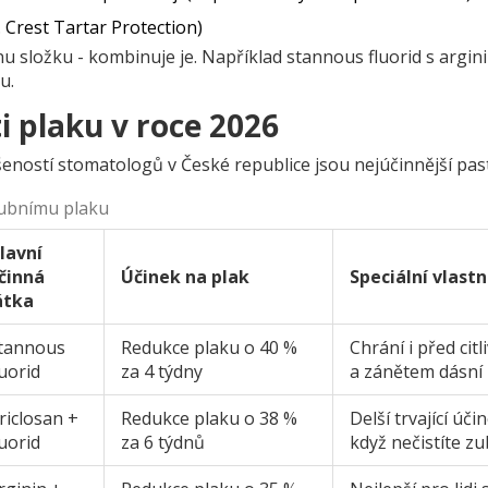
 Crest Tartar Protection)
nu složku - kombinuje je. Například stannous fluorid s argin
u.
i plaku v roce 2026
šeností stomatologů v České republice jsou nejúčinnější past
zubnímu plaku
lavní
činná
Účinek na plak
Speciální vlastn
átka
tannous
Redukce plaku o 40 %
Chrání i před citl
luorid
za 4 týdny
a zánětem dásní
riclosan +
Redukce plaku o 38 %
Delší trvající účin
luorid
za 6 týdnů
když nečistíte z