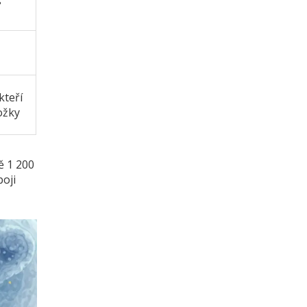
s
kteří
ložky
ě 1 200
boji