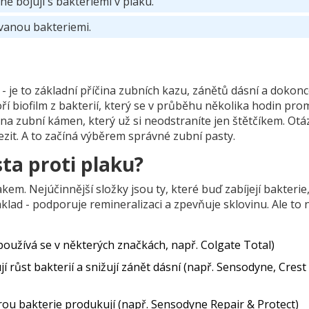
vně bojují s bakteriemi v plaku.
vanou bakteriemi.
- je to základní příčina zubních kazu, zánětů dásní a dokon
ří biofilm z bakterií, který se v průběhu několika hodin pro
 na zubní kámen, který už si neodstraníte jen štětčíkem. Otá
mezit. A to začíná výběrem správné zubní pasty.
sta proti plaku?
lakem. Nejúčinnější složky jsou ty, které buď zabíjejí bakteri
základ - podporuje remineralizaci a zpevňuje sklovinu. Ale to n
 (používá se v některých značkách, např. Colgate Total)
jí růst bakterií a snižují zánět dásní (např. Sensodyne, Crest
erou bakterie produkují (např. Sensodyne Repair & Protect)