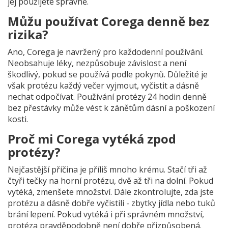
jej použijete správně.
Můžu používat Corega denně bez
rizika?
Ano, Corega je navržený pro každodenní používání.
Neobsahuje léky, nezpůsobuje závislost a není
škodlivý, pokud se používá podle pokynů. Důležité je
však protézu každý večer vyjmout, vyčistit a dásně
nechat odpočívat. Používání protézy 24 hodin denně
bez přestávky může vést k zánětům dásní a poškození
kosti.
Proč mi Corega vytéká zpod
protézy?
Nejčastější příčina je příliš mnoho krému. Stačí tři až
čtyři tečky na horní protézu, dvě až tři na dolní. Pokud
vytéká, zmenšete množství. Dále zkontrolujte, zda jste
protézu a dásně dobře vyčistili - zbytky jídla nebo tuků
brání lepení. Pokud vytéká i při správném množství,
protéza pravděpodobně není dobře přizpůsobená.