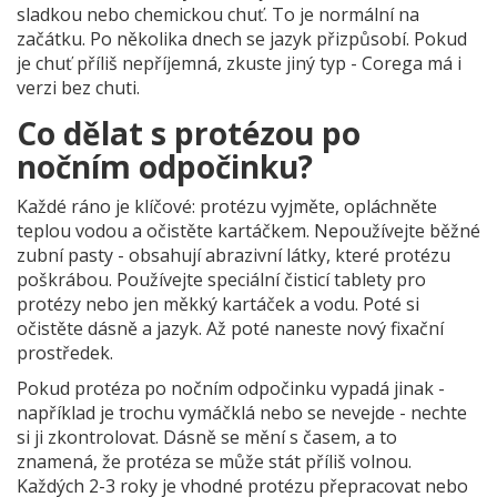
sladkou nebo chemickou chuť. To je normální na
začátku. Po několika dnech se jazyk přizpůsobí. Pokud
je chuť příliš nepříjemná, zkuste jiný typ - Corega má i
verzi bez chuti.
Co dělat s protézou po
nočním odpočinku?
Každé ráno je klíčové: protézu vyjměte, opláchněte
teplou vodou a očistěte kartáčkem. Nepoužívejte běžné
zubní pasty - obsahují abrazivní látky, které protézu
poškrábou. Používejte speciální čisticí tablety pro
protézy nebo jen měkký kartáček a vodu. Poté si
očistěte dásně a jazyk. Až poté naneste nový fixační
prostředek.
Pokud protéza po nočním odpočinku vypadá jinak -
například je trochu vymáčklá nebo se nevejde - nechte
si ji zkontrolovat. Dásně se mění s časem, a to
znamená, že protéza se může stát příliš volnou.
Každých 2-3 roky je vhodné protézu přepracovat nebo