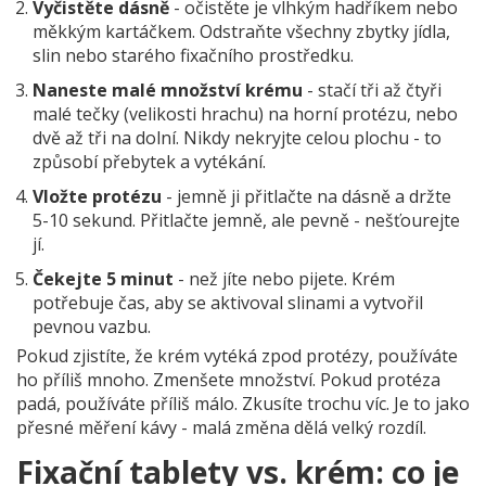
Vyčistěte dásně
- očistěte je vlhkým hadříkem nebo
měkkým kartáčkem. Odstraňte všechny zbytky jídla,
slin nebo starého fixačního prostředku.
Naneste malé množství krému
- stačí tři až čtyři
malé tečky (velikosti hrachu) na horní protézu, nebo
dvě až tři na dolní. Nikdy nekryjte celou plochu - to
způsobí přebytek a vytékání.
Vložte protézu
- jemně ji přitlačte na dásně a držte
5-10 sekund. Přitlačte jemně, ale pevně - nešťourejte
jí.
Čekejte 5 minut
- než jíte nebo pijete. Krém
potřebuje čas, aby se aktivoval slinami a vytvořil
pevnou vazbu.
Pokud zjistíte, že krém vytéká zpod protézy, používáte
ho příliš mnoho. Zmenšete množství. Pokud protéza
padá, používáte příliš málo. Zkusíte trochu víc. Je to jako
přesné měření kávy - malá změna dělá velký rozdíl.
Fixační tablety vs. krém: co je