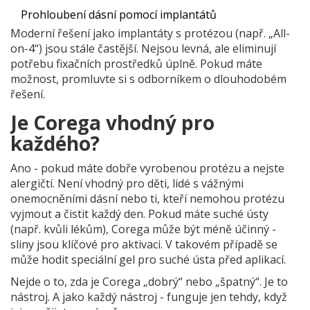
Prohloubení dásní pomocí implantátů
Moderní řešení jako implantáty s protézou (např. „All-
on-4“) jsou stále častější. Nejsou levná, ale eliminují
potřebu fixačních prostředků úplně. Pokud máte
možnost, promluvte si s odborníkem o dlouhodobém
řešení.
Je Corega vhodný pro
každého?
Ano - pokud máte dobře vyrobenou protézu a nejste
alergičtí. Není vhodný pro děti, lidé s vážnými
onemocněními dásní nebo ti, kteří nemohou protézu
vyjmout a čistit každý den. Pokud máte suché ústy
(např. kvůli lékům), Corega může být méně účinný -
sliny jsou klíčové pro aktivaci. V takovém případě se
může hodit speciální gel pro suché ústa před aplikací.
Nejde o to, zda je Corega „dobrý“ nebo „špatný“. Je to
nástroj. A jako každý nástroj - funguje jen tehdy, když