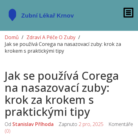
Domů
Zdraví A Péče O Zuby
Jak se používá Corega na nasazovací zuby: krok za
krokem s praktickými tipy
Jak se používá Corega
na nasazovací zuby:
krok za krokem s
praktickými tipy
Od
Stanislav Příhoda
Zapnuto
2 pro, 2025
Komentáře
(0)