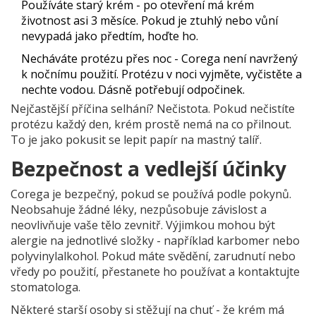
Používáte starý krém - po otevření má krém
životnost asi 3 měsíce. Pokud je ztuhlý nebo vůní
nevypadá jako předtím, hoďte ho.
Necháváte protézu přes noc - Corega není navržený
k nočnímu použití. Protézu v noci vyjměte, vyčistěte a
nechte vodou. Dásně potřebují odpočinek.
Nejčastější příčina selhání? Nečistota. Pokud nečistíte
protézu každý den, krém prostě nemá na co přilnout.
To je jako pokusit se lepit papír na mastný talíř.
Bezpečnost a vedlejší účinky
Corega je bezpečný, pokud se používá podle pokynů.
Neobsahuje žádné léky, nezpůsobuje závislost a
neovlivňuje vaše tělo zevnitř. Výjimkou mohou být
alergie na jednotlivé složky - například karbomer nebo
polyvinylalkohol. Pokud máte svědění, zarudnutí nebo
vředy po použití, přestanete ho používat a kontaktujte
stomatologa.
Některé starší osoby si stěžují na chuť - že krém má