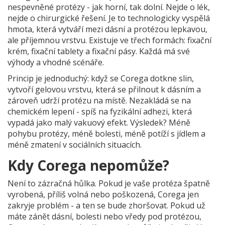
nespevněné protézy - jak horní, tak dolní. Nejde o lék,
nejde o chirurgické řešení. Je to technologicky vyspělá
hmota, která vytváří mezi dásní a protézou lepkavou,
ale příjemnou vrstvu. Existuje ve třech formách: fixační
krém, fixační tablety a fixační pásy. Každá má své
výhody a vhodné scénáře.
Princip je jednoduchý: když se Corega dotkne slin,
vytvoří gelovou vrstvu, která se přilnout k dásním a
zároveň udrží protézu na místě. Nezakládá se na
chemickém lepení - spíš na fyzikální adhezi, která
vypadá jako malý vakuový efekt. Výsledek? Méně
pohybu protézy, méně bolesti, méně potíží s jídlem a
méně zmatení v sociálních situacích.
Kdy Corega nepomůže?
Není to zázračná hůlka. Pokud je vaše protéza špatně
vyrobená, příliš volná nebo poškozená, Corega jen
zakryje problém - a ten se bude zhoršovat. Pokud už
máte zánět dásní, bolesti nebo vředy pod protézou,