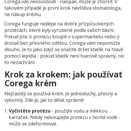
Corega vás neosvobodí - naopak, může je zhoršit. V
takovém případě je první krok návštěva stomatologa,
ne nákup krému.
Corega funguje nejlépe na dobře přizpůsobených
protézách, které byly vyrobené podle vašich dásní.
Pokud jste si protézu koupili v supermarketu nebo ji
dostali bez přesného odlitku, Corega vám nepomůže
dlouho. Je to jako když se snažíte držet kbelík na hlavě
pomocí lepidla - pokud kbelík není tvarově správný, nic
to nezachrání.
Krok za krokem: jak používat
Corega krém
Nejčastěji se používá krém. Je jednoduchý, přesný a
výkonný. Zde je, jak to dělat správně:
Vyčistěte protézu
- použijte vodu a měkkou
kartáček. Nikdy nekoupejte protézu v horké vodě -
může se zdeformovat.