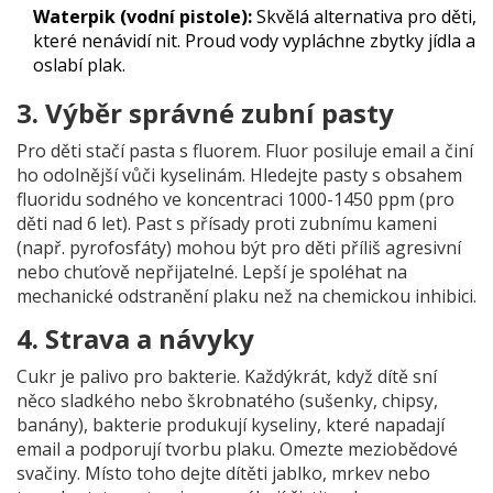
Waterpik (vodní pistole):
Skvělá alternativa pro děti,
které nenávidí nit. Proud vody vypláchne zbytky jídla a
oslabí plak.
3. Výběr správné zubní pasty
Pro děti stačí pasta s fluorem. Fluor posiluje email a činí
ho odolnější vůči kyselinám. Hledejte pasty s obsahem
fluoridu sodného ve koncentraci 1000-1450 ppm (pro
děti nad 6 let). Past s přísady proti zubnímu kameni
(např. pyrofosfáty) mohou být pro děti příliš agresivní
nebo chuťově nepřijatelné. Lepší je spoléhat na
mechanické odstranění plaku než na chemickou inhibici.
4. Strava a návyky
Cukr je palivo pro bakterie. Každýkrát, když dítě sní
něco sladkého nebo škrobnatého (sušenky, chipsy,
banány), bakterie produkují kyseliny, které napadají
email a podporují tvorbu plaku. Omezte meziobědové
svačiny. Místo toho dejte dítěti jablko, mrkev nebo