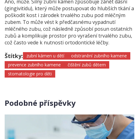
Ano, může. Silný zubní kámen způsobuje zánět dásní
(gingivitidu), který může postupovat do hlubších tkání a
poškodit kost i zárodek trvalého zubu pod mléčným
zubem. To může vést k předčasnému vypadnutí
mléčného zubu, což následně způsobí posun ostatních
zubů a komplikuje prostor pro vyrašení trvalého zubu,
což často vede k nutnosti ortodontické léčby.
Štítky:
zubní kámen u dětí
odstranění zubního kamene
prevence zubního kamene
čištění zubů dětem
stomatologie pro děti
Podobné příspěvky