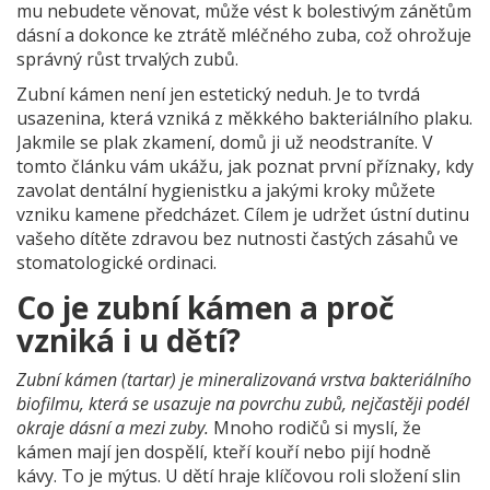
mu nebudete věnovat, může vést k bolestivým zánětům
dásní a dokonce ke ztrátě mléčného zuba, což ohrožuje
správný růst trvalých zubů.
Zubní kámen není jen estetický neduh. Je to tvrdá
usazenina, která vzniká z měkkého bakteriálního plaku.
Jakmile se plak zkamení, domů ji už neodstraníte. V
tomto článku vám ukážu, jak poznat první příznaky, kdy
zavolat dentální hygienistku a jakými kroky můžete
vzniku kamene předcházet. Cílem je udržet ústní dutinu
vašeho dítěte zdravou bez nutnosti častých zásahů ve
stomatologické ordinaci.
Co je zubní kámen a proč
vzniká i u dětí?
Zubní kámen (tartar) je mineralizovaná vrstva bakteriálního
biofilmu, která se usazuje na povrchu zubů, nejčastěji podél
okraje dásní a mezi zuby.
Mnoho rodičů si myslí, že
kámen mají jen dospělí, kteří kouří nebo pijí hodně
kávy. To je mýtus. U dětí hraje klíčovou roli složení slin