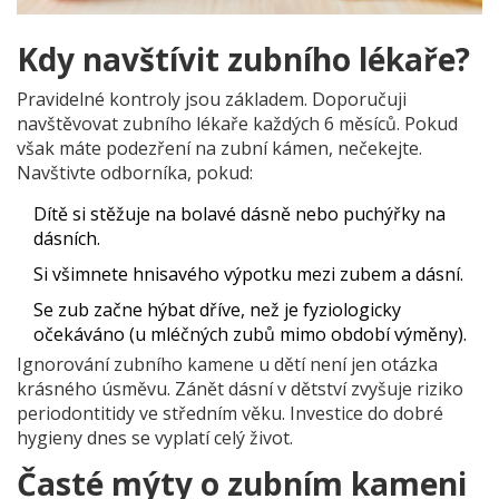
Kdy navštívit zubního lékaře?
Pravidelné kontroly jsou základem. Doporučuji
navštěvovat zubního lékaře každých 6 měsíců. Pokud
však máte podezření na zubní kámen, nečekejte.
Navštivte odborníka, pokud:
Dítě si stěžuje na bolavé dásně nebo puchýřky na
dásních.
Si všimnete hnisavého výpotku mezi zubem a dásní.
Se zub začne hýbat dříve, než je fyziologicky
očekáváno (u mléčných zubů mimo období výměny).
Ignorování zubního kamene u dětí není jen otázka
krásného úsměvu. Zánět dásní v dětství zvyšuje riziko
periodontitidy ve středním věku. Investice do dobré
hygieny dnes se vyplatí celý život.
Časté mýty o zubním kameni