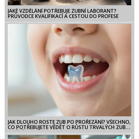
JAKÉ VZDĚLÁNÍ POTŘEBUJE ZUBNÍ LABORANT?
PRŮVODCE KVALIFIKACÍ A CESTOU DO PROFESE
JAK DLOUHO ROSTE ZUB PO PROŘEZÁNÍ? VŠECHNO,
CO POTŘEBUJETE VĚDĚT O RŮSTU TRVALÝCH ZUBŮ
U DĚTÍ