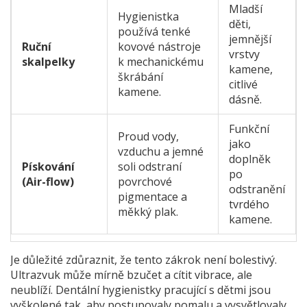
Mladší
Hygienistka
děti,
používá tenké
jemnější
Ruční
kovové nástroje
vrstvy
skalpelky
k mechanickému
kamene,
škrábání
citlivé
kamene.
dásně.
Funkční
Proud vody,
jako
vzduchu a jemné
doplněk
Pískování
soli odstraní
po
(Air-flow)
povrchové
odstranění
pigmentace a
tvrdého
měkký plak.
kamene.
Je důležité zdůraznit, že tento zákrok není bolestivý.
Ultrazvuk může mírně bzučet a cítit vibrace, ale
neublíží. Dentální hygienistky pracující s dětmi jsou
vyškolené tak, aby postupovaly pomalu a vysvětlovaly