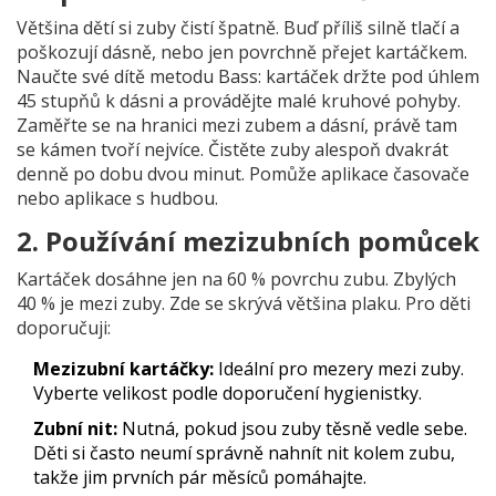
Většina dětí si zuby čistí špatně. Buď příliš silně tlačí a
poškozují dásně, nebo jen povrchně přejet kartáčkem.
Naučte své dítě metodu Bass: kartáček držte pod úhlem
45 stupňů k dásni a provádějte malé kruhové pohyby.
Zaměřte se na hranici mezi zubem a dásní, právě tam
se kámen tvoří nejvíce. Čistěte zuby alespoň dvakrát
denně po dobu dvou minut. Pomůže aplikace časovače
nebo aplikace s hudbou.
2. Používání mezizubních pomůcek
Kartáček dosáhne jen na 60 % povrchu zubu. Zbylých
40 % je mezi zuby. Zde se skrývá většina plaku. Pro děti
doporučuji:
Mezizubní kartáčky:
Ideální pro mezery mezi zuby.
Vyberte velikost podle doporučení hygienistky.
Zubní nit:
Nutná, pokud jsou zuby těsně vedle sebe.
Děti si často neumí správně nahnít nit kolem zubu,
takže jim prvních pár měsíců pomáhajte.