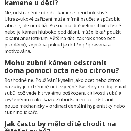
kamene u dětí?
Ne, odstranění zubního kamene není bolestivé.
Ultrazvukové zařízení může mírně bzučet a způsobit
vibrace, ale neublíží. Pokud má dítě velmi citlivé dásně
nebo je kámen hluboko pod dásní, může lékař použít
lokální anestetikum. Většina dětí zákrok snese bez
problémů, zejména pokud je dobře připravena a
motivována.
Mohu zubní kámen odstranit
doma pomocí octa nebo citronu?
Rozhodně ne. Používání kyselin jako ocet nebo citron
na zuby je extrémně nebezpečné. Kyseliny erodují email
zubů, což vede k trvalému poškození, citlivosti zubů a
zvýšenému riziku kazu. Zubní kámen lze odstranit
pouze mechanicky v ordinaci dentální hygienistky nebo
zubního lékaře.
Jak často by mělo dítě chodit na