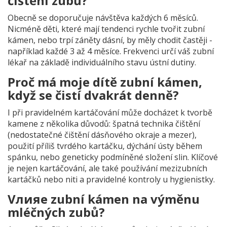
čištění zubů?
Obecně se doporučuje návštěva každých 6 měsíců.
Nicméně děti, které mají tendenci rychle tvořit zubní
kámen, nebo trpí záněty dásní, by měly chodit častěji -
například každé 3 až 4 měsíce. Frekvenci určí váš zubní
lékař na základě individuálního stavu ústní dutiny.
Proč má moje dítě zubní kámen,
když se čistí dvakrát denně?
I při pravidelném kartáčování může docházet k tvorbě
kamene z několika důvodů: špatná technika čištění
(nedostatečné čištění dásňového okraje a mezer),
použití příliš tvrdého kartáčku, dýchání ústy během
spánku, nebo geneticky podmíněné složení slin. Klíčové
je nejen kartáčování, ale také používání mezizubních
kartáčků nebo niti a pravidelné kontroly u hygienistky.
Vлияе zubní kámen na výměnu
mléčných zubů?