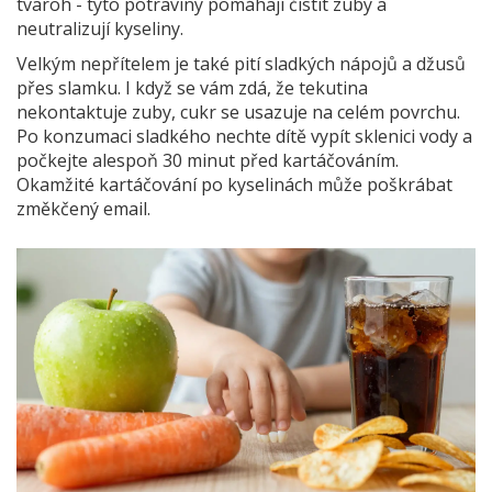
tvaroh - tyto potraviny pomáhají čistit zuby a
neutralizují kyseliny.
Velkým nepřítelem je také pití sladkých nápojů a džusů
přes slamku. I když se vám zdá, že tekutina
nekontaktuje zuby, cukr se usazuje na celém povrchu.
Po konzumaci sladkého nechte dítě vypít sklenici vody a
počkejte alespoň 30 minut před kartáčováním.
Okamžité kartáčování po kyselinách může poškrábat
změkčený email.