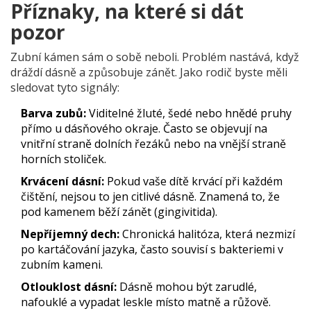
Příznaky, na které si dát
pozor
Zubní kámen sám o sobě neboli. Problém nastává, když
dráždí dásně a způsobuje zánět. Jako rodič byste měli
sledovat tyto signály:
Barva zubů:
Viditelné žluté, šedé nebo hnědé pruhy
přímo u dásňového okraje. Často se objevují na
vnitřní straně dolních řezáků nebo na vnější straně
horních stoliček.
Krvácení dásní:
Pokud vaše dítě krvácí při každém
čištění, nejsou to jen citlivé dásně. Znamená to, že
pod kamenem běží zánět (gingivitida).
Nepříjemný dech:
Chronická halitóza, která nezmizí
po kartáčování jazyka, často souvisí s bakteriemi v
zubním kameni.
Otlouklost dásní:
Dásně mohou být zarudlé,
nafouklé a vypadat leskle místo matně a růžově.