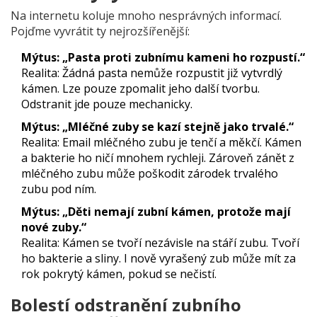
Na internetu koluje mnoho nesprávných informací.
Pojďme vyvrátit ty nejrozšířenější:
Mýtus: „Pasta proti zubnímu kameni ho rozpustí.“
Realita: Žádná pasta nemůže rozpustit již vytvrdlý
kámen. Lze pouze zpomalit jeho další tvorbu.
Odstranit jde pouze mechanicky.
Mýtus: „Mléčné zuby se kazí stejně jako trvalé.“
Realita: Email mléčného zubu je tenčí a měkčí. Kámen
a bakterie ho ničí mnohem rychleji. Zároveň zánět z
mléčného zubu může poškodit zárodek trvalého
zubu pod ním.
Mýtus: „Děti nemají zubní kámen, protože mají
nové zuby.“
Realita: Kámen se tvoří nezávisle na stáří zubu. Tvoří
ho bakterie a sliny. I nově vyrašený zub může mít za
rok pokrytý kámen, pokud se nečistí.
Bolestí odstranění zubního