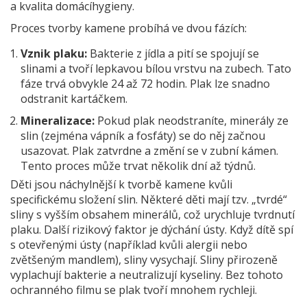
a kvalita domácíhygieny.
Proces tvorby kamene probíhá ve dvou fázích:
Vznik plaku:
Bakterie z jídla a pití se spojují se
slinami a tvoří lepkavou bílou vrstvu na zubech. Tato
fáze trvá obvykle 24 až 72 hodin. Plak lze snadno
odstranit kartáčkem.
Mineralizace:
Pokud plak neodstraníte, minerály ze
slin (zejména vápník a fosfáty) se do něj začnou
usazovat. Plak zatvrdne a změní se v zubní kámen.
Tento proces může trvat několik dní až týdnů.
Děti jsou náchylnější k tvorbě kamene kvůli
specifickému složení slin. Některé děti mají tzv. „tvrdé“
sliny s vyšším obsahem minerálů, což urychluje tvrdnutí
plaku. Další rizikový faktor je dýchání ústy. Když dítě spí
s otevřenými ústy (například kvůli alergii nebo
zvětšeným mandlem), sliny vysychají. Sliny přirozeně
vyplachují bakterie a neutralizují kyseliny. Bez tohoto
ochranného filmu se plak tvoří mnohem rychleji.