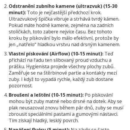
Odstranění zubního kamene (ultrazvuk) (15-30
minut):
Toto je nejčastější předchozí krok.
Ultrazvukový špička vibruje a strhává tvrdý kámen.
Pokud máte hodně kamene, zejména na zadních
stoličkách, toto zabere nejvíce času. Bez tohoto
kroku by pískování bylo málo efektivní, protože by
jen „natřelo“ hladkou vrstvu nad drsným kamenem.
Vlastní pískování (Airflow) (10-15 minut):
Teď
přichází na řadu ten slibovaný proud vzduchu a
prášku. Hygienista projede všechny plochy zubů.
Zaměřuje se na štěrbinové partie a kontakty mezi
zuby. I když to vypadá rychle, každý zub dostane
pozornost.
Broušení a leštění (10-15 minut):
Po pískování
mohou být zuby matné nebo drsné na dotek. Aby se
plak neusazoval znovu během pár dnů, zuby se musí
zbrousit speciálními pastami a gumovými nástavci.
Tím získají hladký, lesklý povrch.
Nanášení fluóru (5 minut):
Na závěr se často