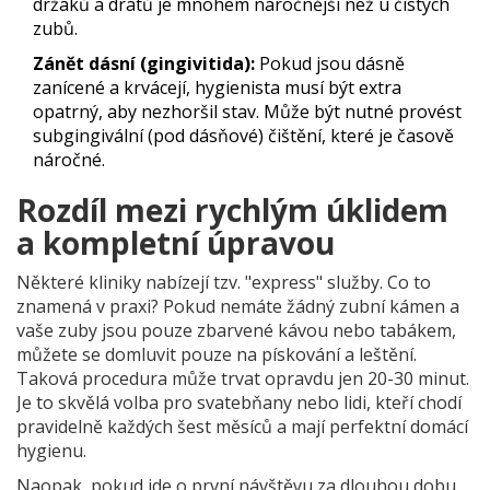
držáků a drátů je mnohem náročnější než u čistých
zubů.
Zánět dásní (gingivitida):
Pokud jsou dásně
zanícené a krvácejí, hygienista musí být extra
opatrný, aby nezhoršil stav. Může být nutné provést
subgingivální (pod dásňové) čištění, které je časově
náročné.
Rozdíl mezi rychlým úklidem
a kompletní úpravou
Některé kliniky nabízejí tzv. "express" služby. Co to
znamená v praxi? Pokud nemáte žádný zubní kámen a
vaše zuby jsou pouze zbarvené kávou nebo tabákem,
můžete se domluvit pouze na pískování a leštění.
Taková procedura může trvat opravdu jen 20-30 minut.
Je to skvělá volba pro svatebňany nebo lidi, kteří chodí
pravidelně každých šest měsíců a mají perfektní domácí
hygienu.
Naopak, pokud jde o první návštěvu za dlouhou dobu,