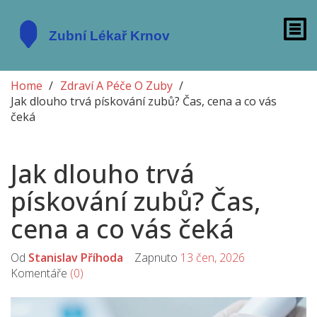
Home
Zdraví A Péče O Zuby
Jak dlouho trvá pískování zubů? Čas, cena a co vás
čeká
Jak dlouho trvá
pískování zubů? Čas,
cena a co vás čeká
Od
Stanislav Příhoda
Zapnuto
13 čen, 2026
Komentáře
(0)