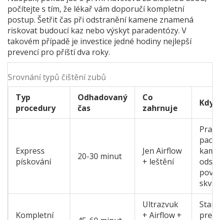
počítejte s tím, že lékař vám doporučí kompletní
postup. Šetřit čas při odstranění kamene znamená
riskovat budoucí kaz nebo výskyt paradentózy. V
takovém případě je investice jedné hodiny nejlepší
prevencí pro příští dva roky.
Srovnání typů čištění zubů
Typ
Odhadovaný
Co
Kdy z
procedury
čas
zahrnuje
Pravi
pacie
Express
Jen Airflow
kame
20-30 minut
pískování
+ leštění
odstr
povr
skvrn
Ultrazvuk
Stand
Kompletní
+ Airflow +
prev