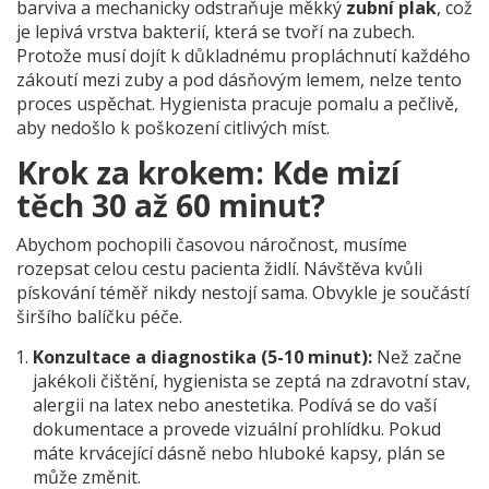
barviva a mechanicky odstraňuje měkký
zubní plak
, což
je
lepivá vrstva bakterií, která se tvoří na zubech
.
Protože musí dojít k důkladnému propláchnutí každého
zákoutí mezi zuby a pod dásňovým lemem, nelze tento
proces uspěchat. Hygienista pracuje pomalu a pečlivě,
aby nedošlo k poškození citlivých míst.
Krok za krokem: Kde mizí
těch 30 až 60 minut?
Abychom pochopili časovou náročnost, musíme
rozepsat celou cestu pacienta židlí. Návštěva kvůli
pískování téměř nikdy nestojí sama. Obvykle je součástí
širšího balíčku péče.
Konzultace a diagnostika (5-10 minut):
Než začne
jakékoli čištění, hygienista se zeptá na zdravotní stav,
alergii na latex nebo anestetika. Podívá se do vaší
dokumentace a provede vizuální prohlídku. Pokud
máte krvácející dásně nebo hluboké kapsy, plán se
může změnit.