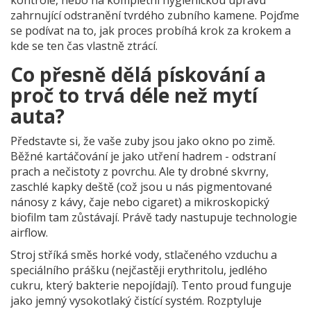
kontrole, nebo na kompletní hygienickou úpravu
zahrnující odstranění tvrdého zubního kamene. Pojďme
se podívat na to, jak proces probíhá krok za krokem a
kde se ten čas vlastně ztrácí.
Co přesně dělá pískování a
proč to trvá déle než mytí
auta?
Představte si, že vaše zuby jsou jako okno po zimě.
Běžné kartáčování je jako utření hadrem - odstraní
prach a nečistoty z povrchu. Ale ty drobné skvrny,
zaschlé kapky deště (což jsou u nás pigmentované
nánosy z kávy, čaje nebo cigaret) a mikroskopický
biofilm tam zůstávají. Právě tady nastupuje technologie
airflow.
Stroj stříká směs horké vody, stlačeného vzduchu a
speciálního prášku (nejčastěji erythritolu, jedlého
cukru, který bakterie nepojídají). Tento proud funguje
jako jemný vysokotlaký čistící systém. Rozptyluje