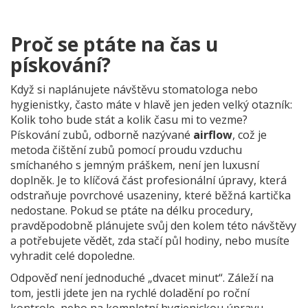
Proč se ptáte na čas u
pískování?
Když si naplánujete návštěvu stomatologa nebo
hygienistky, často máte v hlavě jen jeden velký otazník:
Kolik toho bude stát a kolik času mi to vezme?
Pískování zubů, odborně nazývané
airflow
, což je
metoda čištění zubů pomocí proudu vzduchu
smíchaného s jemným práškem
, není jen luxusní
doplněk. Je to klíčová část profesionální úpravy, která
odstraňuje povrchové usazeniny, které běžná kartička
nedostane. Pokud se ptáte na délku procedury,
pravděpodobně plánujete svůj den kolem této návštěvy
a potřebujete vědět, zda stačí půl hodiny, nebo musíte
vyhradit celé dopoledne.
Odpověď není jednoduché „dvacet minut“. Záleží na
tom, jestli jdete jen na rychlé doladění po roční