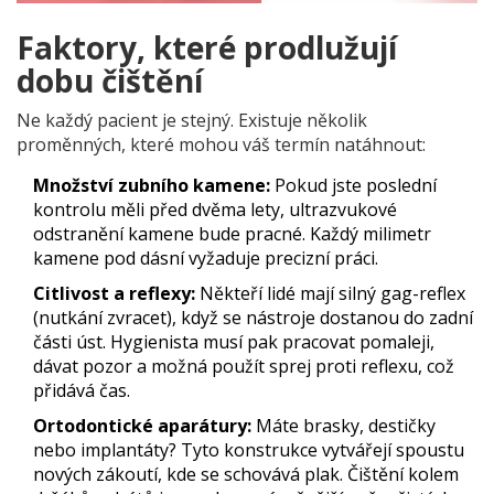
Faktory, které prodlužují
dobu čištění
Ne každý pacient je stejný. Existuje několik
proměnných, které mohou váš termín natáhnout:
Množství zubního kamene:
Pokud jste poslední
kontrolu měli před dvěma lety, ultrazvukové
odstranění kamene bude pracné. Každý milimetr
kamene pod dásní vyžaduje precizní práci.
Citlivost a reflexy:
Někteří lidé mají silný gag-reflex
(nutkání zvracet), když se nástroje dostanou do zadní
části úst. Hygienista musí pak pracovat pomaleji,
dávat pozor a možná použít sprej proti reflexu, což
přidává čas.
Ortodontické aparátury:
Máte brasky, destičky
nebo implantáty? Tyto konstrukce vytvářejí spoustu
nových zákoutí, kde se schovává plak. Čištění kolem