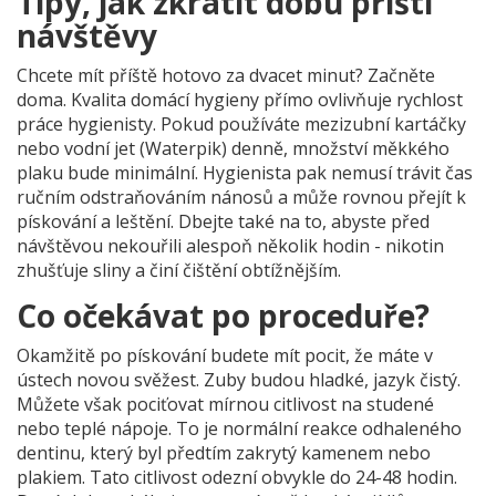
Tipy, jak zkrátit dobu příští
návštěvy
Chcete mít příště hotovo za dvacet minut? Začněte
doma. Kvalita domácí hygieny přímo ovlivňuje rychlost
práce hygienisty. Pokud používáte mezizubní kartáčky
nebo vodní jet (Waterpik) denně, množství měkkého
plaku bude minimální. Hygienista pak nemusí trávit čas
ručním odstraňováním nánosů a může rovnou přejít k
pískování a leštění. Dbejte také na to, abyste před
návštěvou nekouřili alespoň několik hodin - nikotin
zhušťuje sliny a činí čištění obtížnějším.
Co očekávat po proceduře?
Okamžitě po pískování budete mít pocit, že máte v
ústech novou svěžest. Zuby budou hladké, jazyk čistý.
Můžete však pociťovat mírnou citlivost na studené
nebo teplé nápoje. To je normální reakce odhaleného
dentinu, který byl předtím zakrytý kamenem nebo
plakiem. Tato citlivost odezní obvykle do 24-48 hodin.