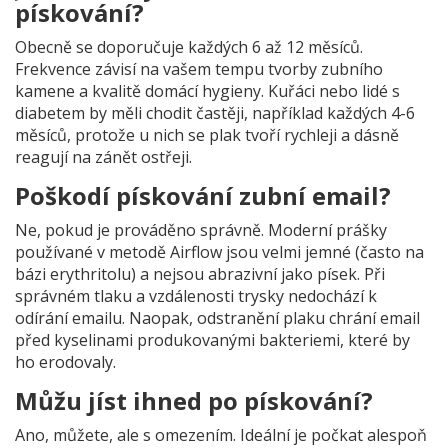
pískování?
Obecně se doporučuje každých 6 až 12 měsíců.
Frekvence závisí na vašem tempu tvorby zubního
kamene a kvalitě domácí hygieny. Kuřáci nebo lidé s
diabetem by měli chodit častěji, například každých 4-6
měsíců, protože u nich se plak tvoří rychleji a dásně
reagují na zánět ostřeji.
Poškodí pískování zubní email?
Ne, pokud je prováděno správně. Moderní prášky
používané v metodě Airflow jsou velmi jemné (často na
bázi erythritolu) a nejsou abrazivní jako písek. Při
správném tlaku a vzdálenosti trysky nedochází k
odírání emailu. Naopak, odstranění plaku chrání email
před kyselinami produkovanými bakteriemi, které by
ho erodovaly.
Můžu jíst ihned po pískování?
Ano, můžete, ale s omezením. Ideální je počkat alespoň