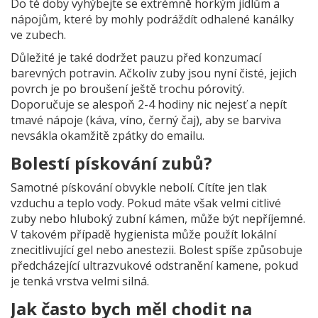
Do té doby vyhýbejte se extrémně horkým jídlům a
nápojům, které by mohly podráždít odhalené kanálky
ve zubech.
Důležité je také dodržet pauzu před konzumací
barevných potravin. Ačkoliv zuby jsou nyní čisté, jejich
povrch je po broušení ještě trochu pórovitý.
Doporučuje se alespoň 2-4 hodiny nic nejesť a nepít
tmavé nápoje (káva, víno, černý čaj), aby se barviva
nevsákla okamžitě zpátky do emailu.
Bolestí pískování zubů?
Samotné pískování obvykle nebolí. Cítíte jen tlak
vzduchu a teplo vody. Pokud máte však velmi citlivé
zuby nebo hluboký zubní kámen, může být nepříjemné.
V takovém případě hygienista může použít lokální
znecitlivující gel nebo anestezii. Bolest spíše způsobuje
předcházející ultrazvukové odstranění kamene, pokud
je tenká vrstva velmi silná.
Jak často bych měl chodit na