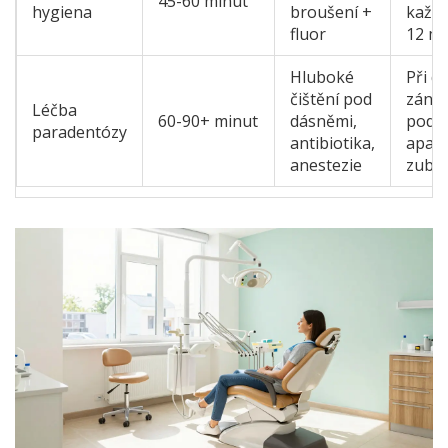
45-60 minut
hygiena
broušení +
každý
fluor
12 mě
Hluboké
Při d
čištění pod
záně
Léčba
60-90+ minut
dásněmi,
podp
paradentózy
antibiotika,
apar
anestezie
zubů