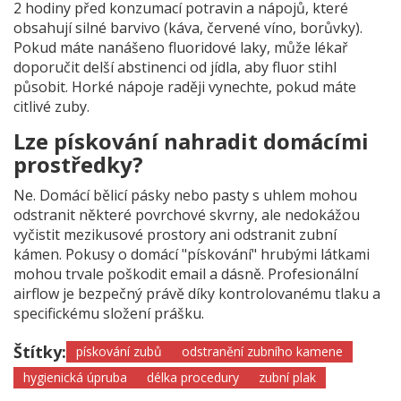
2 hodiny před konzumací potravin a nápojů, které
obsahují silné barvivo (káva, červené víno, borůvky).
Pokud máte nanášeno fluoridové laky, může lékař
doporučit delší abstinenci od jídla, aby fluor stihl
působit. Horké nápoje raději vynechte, pokud máte
citlivé zuby.
Lze pískování nahradit domácími
prostředky?
Ne. Domácí bělicí pásky nebo pasty s uhlem mohou
odstranit některé povrchové skvrny, ale nedokážou
vyčistit mezikusové prostory ani odstranit zubní
kámen. Pokusy o domácí "pískování" hrubými látkami
mohou trvale poškodit email a dásně. Profesionální
airflow je bezpečný právě díky kontrolovanému tlaku a
specifickému složení prášku.
Štítky:
pískování zubů
odstranění zubního kamene
hygienická úpruba
délka procedury
zubní plak