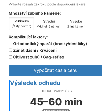
Vyberte rozsah zákroku podle doporučení lékaře.
Množství zubního kamene:
Minimum
Střední
Vysoké
(Čistý povrch)
(Viditelný nános)
(Silný kámen)
Komplikující faktory:
Ortodontický aparát (brasky/destičky)
Zánět dásní / Krvácení
Citlivost zubů / Gag-reflex
Vypočítat čas a cenu
Výsledek odhadu
ODHADOVANÝ ČAS
45–60 min
Středně náročné