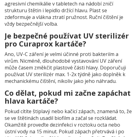
agresivní chemikálie v tabletech na nádobí zničí
strukturu štětin i lepidlo držící hlavu. Plast se
zdeformuje a vlákna ztratí pružnost. Ruční čištění je
vždy bezpečnější volba.
Je bezpečné používat UV sterilizér
pro Curaprox kartáče?
Ano, UV-C záření je velmi účinné proti bakteriím a
virům. Nicméně, dlouhodobé vystavování UV záření
může časem změkčit plastové části hlavy. Doporučuji
používat UV sterilizér max. 1-2x týdně jako doplněk k
mechanickému čištění, nikoliv jako jeho náhradu.
Co dělat, pokud mi začne zapáchat
hlava kartáče?
Pokud cítíte štiplavý nebo kačicí zápach, znamená to, že
se ve štětinách usadil biofilm a začal se rozkládat.
Okamžitě proveďte dezinfekci v roztoku octa nebo
ústní vody na 15 minut. Pokud zápach přetrvává i po