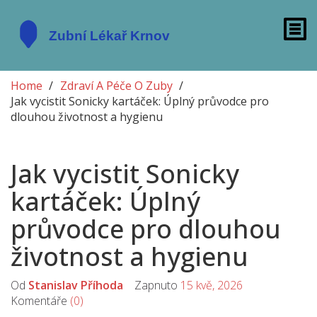
Home
Zdraví A Péče O Zuby
Jak vycistit Sonicky kartáček: Úplný průvodce pro
dlouhou životnost a hygienu
Jak vycistit Sonicky
kartáček: Úplný
průvodce pro dlouhou
životnost a hygienu
Od
Stanislav Příhoda
Zapnuto
15 kvě, 2026
Komentáře
(0)