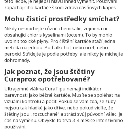
této léčbě, je nejlepší hlavu ihned vyměnit. Používání
zapáchajícího kartáče škodí zdraví dásňových kapes.
Mohu čisticí prostředky smíchat?
Nikdy nesmíchejte různé chemikálie, zejména ne
obsahující chlor s kyselinami (octem). To by mohlo
uvolnit toxické plyny. Pro čištění kartáče stačí jedna
metoda najednou. Buď alkohol, nebo ocet, nebo
peroxid. Střídejte je podle potřeby, ale nikdy je míchejte
dohromady.
Jak poznat, že jsou štětiny
Curaprox opotřebované?
Ultrajemné vlákna CuraTipu nemají indikátor
barevnosti jako běžné kartáče. Musíte se spoléhat na
vizuální kontrolu a pocit. Pokud se vám zdá, že zuby
nejsou tak hladké jako dříve, nebo pokud vidíte, že
štětiny jsou „rozcuchané“ a ztrácí svůj původní válec, je
čas na výměnu. Obvykle to trvá 3-4 měsíce intenzivního
používání.