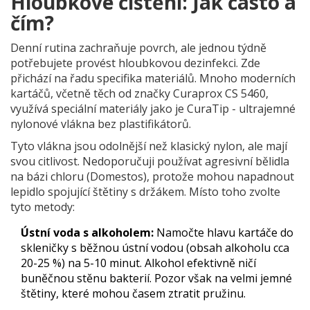
Hloubkové čištění: Jak často a
čím?
Denní rutina zachraňuje povrch, ale jednou týdně
potřebujete provést hloubkovou dezinfekci. Zde
přichází na řadu specifika materiálů. Mnoho moderních
kartáčů, včetně těch od značky
Curaprox CS 5460
,
využívá speciální materiály jako je
CuraTip
- ultrajemné
nylonové vlákna bez plastifikátorů.
Tyto vlákna jsou odolnější než klasický nylon, ale mají
svou citlivost. Nedoporučuji používat agresivní bělidla
na bázi chloru (Domestos), protože mohou napadnout
lepidlo spojující štětiny s držákem. Místo toho zvolte
tyto metody:
Ústní voda s alkoholem:
Namočte hlavu kartáče do
skleničky s běžnou ústní vodou (obsah alkoholu cca
20-25 %) na 5-10 minut. Alkohol efektivně ničí
buněčnou stěnu bakterií. Pozor však na velmi jemné
štětiny, které mohou časem ztratit pružinu.