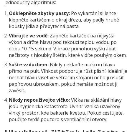
jednoduchý algoritmus:
Odklepněte zbytky pasty:
Po vykartání si lehce
klepněte kartáčem o okraj dřezu, aby padly hrubé
kousky jídla a přebytečná pasta.
Vibrujte ve vodě:
Zapněte kartáček na nejvyšší
výkon a držte hlavu pod tekoucí teplou vodou po
dobu 10-15 sekund. Vibrace pomohou vyškrábat
nečistoty z hloubky štětin, které vidíte pouhým okem.
Sušte vzduchem:
Nikdy neklaďte mokrou hlavu
přímo na pult. Vlhkost podporuje růst plísní. Ideální je
nechat hlavu viset ve větracím stojanu nebo ji osušit
papírovou ubrouskem, pokud nemáte možnost ji
zavěsit.
Nikdy nepoužívejte víčko:
Víčka na skládání hlavy
jsou hygienická katastrofa. Uvnitř vzniká uzavřený
vlhký prostor, kde bakterie kvetou. Pokud cestujete,
použijte tvrdé pouzdro s ventilačními otvory.