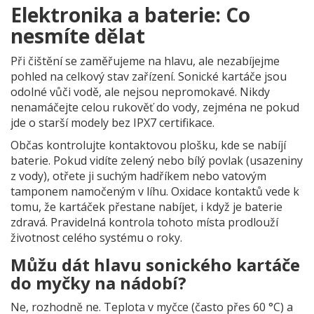
Elektronika a baterie: Co
nesmíte dělat
Při čištění se zaměřujeme na hlavu, ale nezabíjejme
pohled na celkový stav zařízení. Sonické kartáče jsou
odolné vůči vodě, ale nejsou nepromokavé. Nikdy
nenamáčejte celou rukověť do vody, zejména ne pokud
jde o starší modely bez IPX7 certifikace.
Občas kontrolujte kontaktovou plošku, kde se nabíjí
baterie. Pokud vidíte zelený nebo bílý povlak (usazeniny
z vody), otřete ji suchým hadříkem nebo vatovým
tamponem namočeným v líhu. Oxidace kontaktů vede k
tomu, že kartáček přestane nabíjet, i když je baterie
zdravá. Pravidelná kontrola tohoto místa prodlouží
životnost celého systému o roky.
Můžu dát hlavu sonického kartáče
do myčky na nádobí?
Ne, rozhodně ne. Teplota v myčce (často přes 60 °C) a