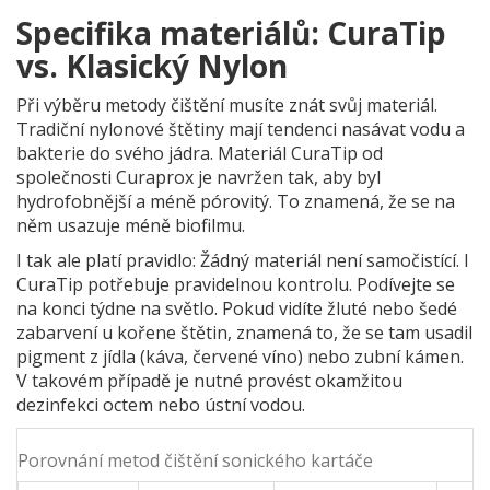
Specifika materiálů: CuraTip
vs. Klasický Nylon
Při výběru metody čištění musíte znát svůj materiál.
Tradiční nylonové štětiny mají tendenci nasávat vodu a
bakterie do svého jádra. Materiál
CuraTip
od
společnosti Curaprox je navržen tak, aby byl
hydrofobnější a méně pórovitý. To znamená, že se na
něm usazuje méně biofilmu.
I tak ale platí pravidlo: Žádný materiál není samočistící. I
CuraTip potřebuje pravidelnou kontrolu. Podívejte se
na konci týdne na světlo. Pokud vidíte žluté nebo šedé
zabarvení u kořene štětin, znamená to, že se tam usadil
pigment z jídla (káva, červené víno) nebo zubní kámen.
V takovém případě je nutné provést okamžitou
dezinfekci octem nebo ústní vodou.
Porovnání metod čištění sonického kartáče