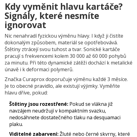
Kdy vyměnit hlavu kartáče?
Signály, které nesmíte
ignorovat
Nic nenahradí fyzickou výměnu hlavy. I když ji čistíte
dokonalým způsobem, materiál se opotřebovává.
Štětiny ztrácejí svou tuhost a tvar. Sonické kartáče
pracují s frekvencemi kolem 30 000 až 60 000 pohybů
za minutu. Při této dynamické zátěži dochází k metalické
únavě i k deformaci polymerů.
Značka
Curaprox
doporučuje výměnu každé 3 měsíce.
Je to obecné pravidlo, ale existují výjimky. Vyměňte
hlavu dříve, pokud:
Štětiny jsou rozestřené:
Pokud se vlákna již
navzájem neudržují v kompaktním svazku,
nedosáhnete dostatečného tlaku na desquamaci
plaku.
Viditelné zabarvení:
Žluté nebo černé skvrny, které