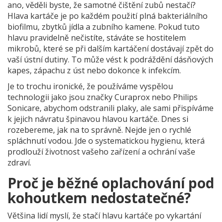
ano, věděli byste, že samotné čištění zubů nestačí?
Hlava kartáče je po každém použití plná bakteriálního
biofilmu, zbytků jídla a zubního kamene. Pokud tuto
hlavu pravidelně nečistíte, stáváte se hostitelem
mikrobů, které se při dalším kartáčení dostávají zpět do
vaší ústní dutiny. To může vést k podráždění dásňových
kapes, zápachu z úst nebo dokonce k infekcím.
Je to trochu ironické, že používáme vyspělou
technologii jako jsou značky
Curaprox
nebo Philips
Sonicare, abychom odstranili plaky, ale sami přispíváme
k jejich návratu špinavou hlavou kartáče. Dnes si
rozebereme, jak na to správně. Nejde jen o rychlé
spláchnutí vodou. Jde o systematickou hygienu, která
prodlouží životnost vašeho zařízení a ochrání vaše
zdraví.
Proč je běžné oplachování pod
kohoutkem nedostatečné?
Většina lidí myslí, že stačí hlavu kartáče po vykartání