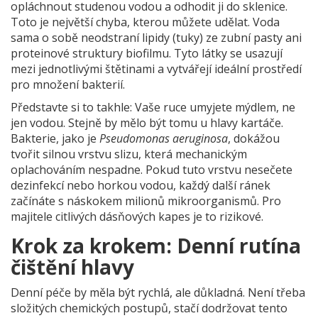
opláchnout studenou vodou a odhodit ji do sklenice.
Toto je největší chyba, kterou můžete udělat. Voda
sama o sobě neodstraní lipidy (tuky) ze zubní pasty ani
proteinové struktury biofilmu. Tyto látky se usazují
mezi jednotlivými štětinami a vytvářejí ideální prostředí
pro množení bakterií.
Představte si to takhle: Vaše ruce umyjete mýdlem, ne
jen vodou. Stejně by mělo být tomu u hlavy kartáče.
Bakterie, jako je
Pseudomonas aeruginosa
, dokážou
tvořit silnou vrstvu slizu, která mechanickým
oplachováním nespadne. Pokud tuto vrstvu nesečete
dezinfekcí nebo horkou vodou, každý další ránek
začínáte s náskokem milionů mikroorganismů. Pro
majitele citlivých dásňových kapes je to rizikové.
Krok za krokem: Denní rutína
čištění hlavy
Denní péče by měla být rychlá, ale důkladná. Není třeba
složitých chemických postupů, stačí dodržovat tento