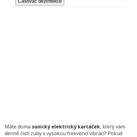
Časovač dezinfekce
Značka Curaprox doporučuje výměnu každé 3
měsíce. Tento nástroj pomůže zjistit, zda je potřeba
vyměnit hlavu dříve.
Kdy jste naposledy vyměnili hlavu?
Máte některý z následujících problémů?
Štětiny jsou rozestřené nebo deformované
Viditelné zabarvení (žluté/šedé skvrny)
Nedávno jsem prodělal infekční onemocnění
Hlava vydává nepříjemný zápach
Zkontrolovat stav
Máte doma
sonický elektrický kartáček
, který vám
denně čistí zuby s vysokou frekvencí vibrací?
Pokud