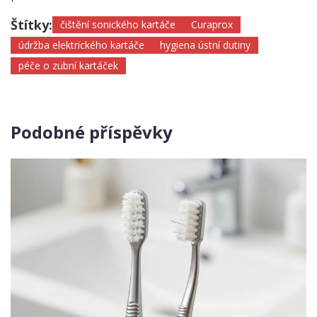
Štítky:
čištění sonického kartáče
Curaprox
údržba elektrického kartáče
hygiena ústní dutiny
péče o zubní kartáček
Podobné příspěvky