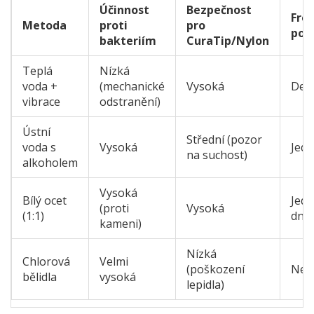
Účinnost
Bezpečnost
Fre
Metoda
proti
pro
použ
bakteriím
CuraTip/Nylon
Teplá
Nízká
voda +
(mechanické
Vysoká
Den
vibrace
odstranění)
Ústní
Střední (pozor
voda s
Vysoká
Jedn
na suchost)
alkoholem
Vysoká
Bílý ocet
Jedn
(proti
Vysoká
(1:1)
dní
kameni)
Nízká
Chlorová
Velmi
(poškození
Ned
bělidla
vysoká
lepidla)