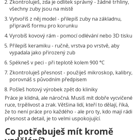
Zkontroluješ, zda je odlitek správný - žádné trhliny,
všechny zuby jsou na místě
Vytvoříš z něj model - přilepíš zuby na základnu,
připravíš formu pro korunku
Vyrobíš kovový rám - pomocí odlévání nebo 3D tisku
Přilepíš keramiku - ručně, vrstva po vrstvě, aby
vypadala jako přirozený zub
Spékneš v peci - při teplotě kolem 900 °C
Zkontroluješ přesnost - použiješ mikroskop, kalibry,
porovnáš s původním předpisem
Pošleš hotový výrobek zpět do kliniky
Práce je klidná, ale náročná. Musíš mít dobře vycvičené
ruce, trpělivost a zrak. Většina lidí, kteří to dělají, říká,
že to není práce pro každého - ale pro ty, kdo mají rádi
přesnost a detail, je to velmi uspokojující.
Co potřebuješ mít kromě