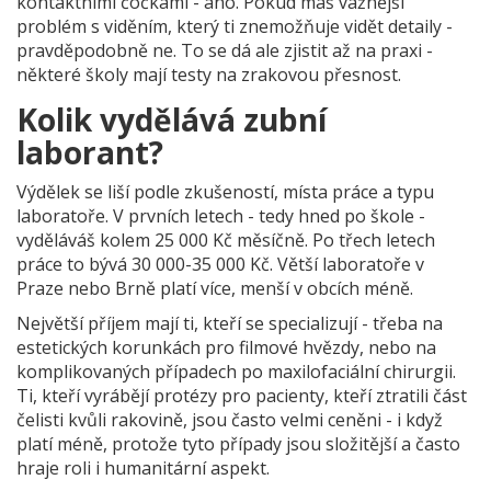
kontaktními čočkami - ano. Pokud máš vážnější
problém s viděním, který ti znemožňuje vidět detaily -
pravděpodobně ne. To se dá ale zjistit až na praxi -
některé školy mají testy na zrakovou přesnost.
Kolik vydělává zubní
laborant?
Výdělek se liší podle zkušeností, místa práce a typu
laboratoře. V prvních letech - tedy hned po škole -
vyděláváš kolem 25 000 Kč měsíčně. Po třech letech
práce to bývá 30 000-35 000 Kč. Větší laboratoře v
Praze nebo Brně platí více, menší v obcích méně.
Největší příjem mají ti, kteří se specializují - třeba na
estetických korunkách pro filmové hvězdy, nebo na
komplikovaných případech po maxilofaciální chirurgii.
Ti, kteří vyrábějí protézy pro pacienty, kteří ztratili část
čelisti kvůli rakovině, jsou často velmi ceněni - i když
platí méně, protože tyto případy jsou složitější a často
hraje roli i humanitární aspekt.