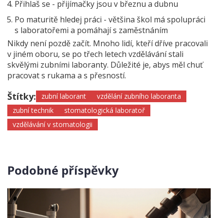
Přihlaš se - přijímačky jsou v březnu a dubnu
Po maturitě hledej práci - většina škol má spolupráci
s laboratořemi a pomáhají s zaměstnáním
Nikdy není pozdě začít. Mnoho lidí, kteří dříve pracovali
v jiném oboru, se po třech letech vzdělávání stali
skvělými zubními laboranty. Důležité je, abys měl chuť
pracovat s rukama a s přesností.
Štítky:
zubní laborant
vzdělání zubního laboranta
zubní technik
stomatologická laboratoř
vzdělávání v stomatologii
Podobné příspěvky