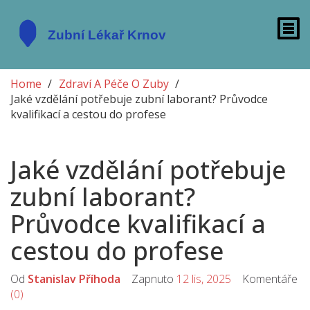
Home
Zdraví A Péče O Zuby
Jaké vzdělání potřebuje zubní laborant? Průvodce
kvalifikací a cestou do profese
Jaké vzdělání potřebuje
zubní laborant?
Průvodce kvalifikací a
cestou do profese
Od
Stanislav Příhoda
Zapnuto
12 lis, 2025
Komentáře
(0)