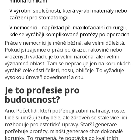
mnoha klinikám
V výrobní společnosti, která vyrábí materiály nebo
zařízení pro stomatologii
V nemocnici - například při maxilofaciální chirurgii,
kde se vyrábějí komplikované protézy po operacích
Práce v nemocnici je méně běžná, ale velmi důležitá.
Pokud jsi zájemce o práci po úrazu, rakovině nebo
vrozených vadách, je to velmi náročná, ale i velmi
významná oblast. Tam se nepracuje jen na korunkách -
vyrábíš celé části čelisti, nosu, obličeje. To vyžaduje
vysokou úroveň dovedností a citu.
Je to profesie pro
budoucnost?
Ano. Počet lidí, kteří potřebují zubní náhrady, roste.
Lidé si udržují zuby déle, ale zároveň se stále více lidí
rozhoduje pro estetické úpravy. Starší generace
potřebuje protézy, mladší generace chce dokonalé
korunky. To znamená, že poptávka po kvalitních