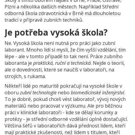
Školy s tímto oborem najdeš v Brně, Praze, Ostravě,
Plzni a několika dalších městech. Například Střední
odborná škola zdravotnická v Brně má dlouholetou
tradici v přípravě zubních techniků.
Je potřeba vysoká škola?
Ne. Vysoká škola není nutná pro práci jako zubní
laborant. Mnoho lidí si myslí, že čím vyšší vzdělání, tím
lépe - ale v tomto případě to tak není. Práce zubního
laboranta je
praktická, ruční a technická
. Nejde o teorii,
ale o dovednosti, které se naučíš v laboratoři, na
strojích, s rukama.
Někteří lidé po maturitě pokračují na vysoké škole v
oboru
zubní technologie
nebo
biomedicínské inženýrství
.
To je dobré, pokud chceš vést laboratoř, vývoj nových
materiálů nebo pracovat v výzkumu. Ale pro běžnou
práci v klinické laboratoři - kde se dělají korunky a
protézy - je střední odborné vzdělání úplně dostačující.
Většina šéfů v laboratořích dává přednost lidem, kteří
mají praktické zkušenosti, než lidem s titulem, kteří