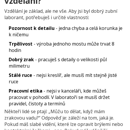
vzdělání?
Vzdělání je základ, ale ne vše. Aby jsi byl dobrý zubní
laborant, potřebuješ i určité vlastnosti:
Pozornost k detailu
- jedna chyba a celá korunka je
k ničemu
Trpělivost
- výroba jednoho mostu může trvat 8
hodin
Dobrý zrak
- pracuješ s detaily o velikosti půl
milimetru
Stálé ruce
- nejsi kreslíř, ale musíš mít stejně jisté
ruce
Pracovní etika
- nejsi v kanceláři, kde můžeš
pracovat v pohodlí. V laboratoři se musíš držet
pravidel, čistoty a termínů
Někteří lidé se ptají: „Můžu to dělat, když mám
zrakovou vadu?“ Odpověď je: záleží na tom, jaká je.
Pokud máš slabé vidění, které lze opravit brýlemi nebo