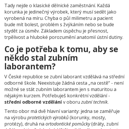
Tady nejde o klasické dělnické zaměstnání. Každá
korunka je jedinečný výrobek, který musí sedět jako
vyrobená na míru. Chyba o půl milimetru a pacient
bude mít bolest, problém s žvýkáním nebo se bude
stydět za úsměv. Základem úspěchu je přesnost,
trpělivost a hluboké porozumění anatomií ústní dutiny.
Co je potřeba k tomu, aby se
někdo stal zubním
laborantem?
V České republice se zubní laborant vzdělává na střední
odborné škole. Neexistuje žádná cesta „na cestě“ - není
možné se stát zubním laborantem jen s maturitou a
nějakým kurzem. Potřebuješ konkrétní vzdělání -
střední odborné vzdělání
v oboru
zubní technik
.
Tento obor má dvě hlavní varianty: jedna se zaměřuje
na výrobu
protetických výrobků
(korunky, mosty,
protézy), druhá na
ortodontické pomůcky
(dráty, zubní