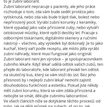
to je zubní laborant.
Zubní laborant nepracuje s pacienty, ale jeho práce
rozhoduje o tom, zda vám bude sedět protéza jako
vytisknutá, nebo zda vás bude trápit tlak, bolest nebo
nepřirozený pocit. Vyrábí zubní korunky z keramiky,
které vypadají jako vaše přirozené zuby, nebo vytváří
celokovové můstky, které vydrží desítky let. Pracuje s
odbornými tiskárnami, digitálními skenery a ručními
nástroji – všechno, aby výsledek byl dokonalý. Je to jako
kuchař, který vaří podle receptu, ale místo jídla vyrábí
zubní náhrady, které musí fungovat jako originál.
Zubní laborant není jen výrobce – je spolupracovníkem
zubního lékaře. Když lékař udělá odtisk vašich zubů, ten
přejde do laboratoře, kde laborant převádí ten odtisk
na skutečný kus, který se vám vloží do úst. Bez jeho
přesnosti by i nejlepší zubní lékař nemohl zajistit
dlouhodobou funkčnost a estetiku. Pokud jste někdy
měli zubní korunku, která se vám zdála přirozená a
nebojíte se smát, děkujte zubnímu laborantovi.
Ve všech článcích níže se dotýkáme těchto procesů: od
toho, jak se dělá můstek na zubech, až po to, jak