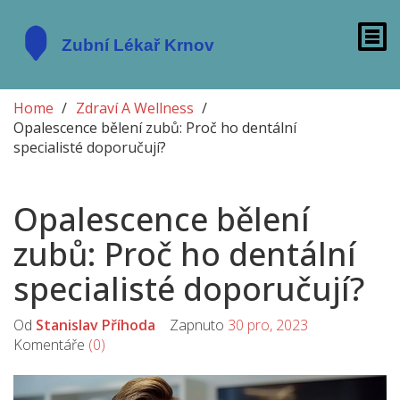
Home
Zdraví A Wellness
Opalescence bělení zubů: Proč ho dentální
specialisté doporučují?
Opalescence bělení
zubů: Proč ho dentální
specialisté doporučují?
Od
Stanislav Příhoda
Zapnuto
30 pro, 2023
Komentáře
(0)