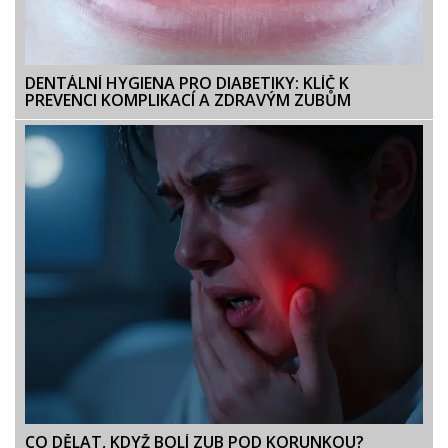
DENTÁLNÍ HYGIENA PRO DIABETIKY: KLÍČ K
PREVENCI KOMPLIKACÍ A ZDRAVÝM ZUBŮM
CO DĚLAT, KDYŽ BOLÍ ZUB POD KORUNKOU?