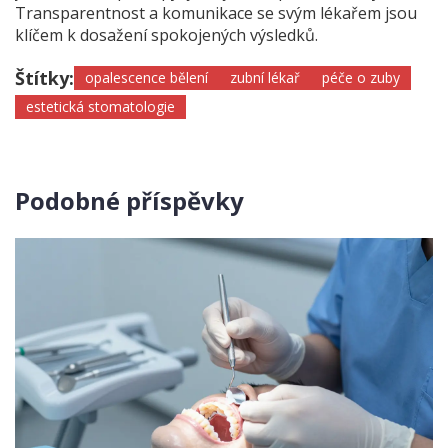
Transparentnost a komunikace se svým lékařem jsou
klíčem k dosažení spokojených výsledků.
Štítky:
opalescence bělení
zubní lékař
péče o zuby
estetická stomatologie
Podobné příspěvky