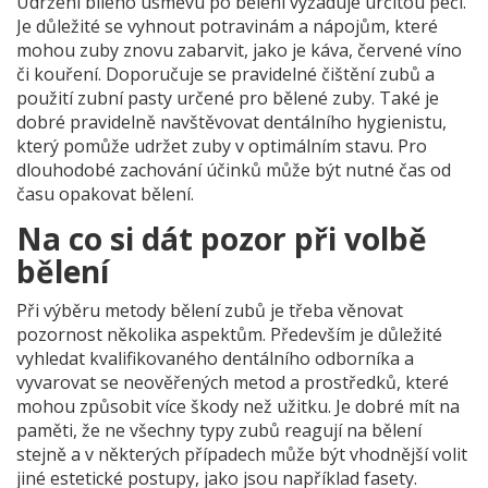
Udržení bílého úsměvu po bělení vyžaduje určitou péči.
Je důležité se vyhnout potravinám a nápojům, které
mohou zuby znovu zabarvit, jako je káva, červené víno
či kouření. Doporučuje se pravidelné čištění zubů a
použití zubní pasty určené pro bělené zuby. Také je
dobré pravidelně navštěvovat dentálního hygienistu,
který pomůže udržet zuby v optimálním stavu. Pro
dlouhodobé zachování účinků může být nutné čas od
času opakovat bělení.
Na co si dát pozor při volbě
bělení
Při výběru metody bělení zubů je třeba věnovat
pozornost několika aspektům. Především je důležité
vyhledat kvalifikovaného dentálního odborníka a
vyvarovat se neověřených metod a prostředků, které
mohou způsobit více škody než užitku. Je dobré mít na
paměti, že ne všechny typy zubů reagují na bělení
stejně a v některých případech může být vhodnější volit
jiné estetické postupy, jako jsou například fasety.