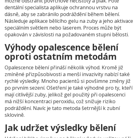
možné odstranit povrchové nečistoty a plak. Poté
dentální specialista aplikuje ochrannou vrstvu na
dásně, aby se zabránilo podráždění během bělení.
Následuje aplikace bělícího gelu na zuby a jeho aktivace
speciálním světlem nebo laserem. Proces může být
opakován v závislosti na požadovaném stupni bělosti.
Výhody opalescence bělení
oproti ostatním metodám
Opalescence bělení přináší několik výhod. Kromě již
zmíněné přizpůsobivosti a menší invazivity nabízí také
rychlé výsledky. Mnoho pacientů si povšimne změny již
po prvním sezení. Ošetření je také výhodné pro ty, kteří
mají citlivější zuby, jelikož gel použitý při opalescenci
má nižší koncentraci peroxidu, což snižuje riziko
podráždění. Navíc je tato metoda šetrnější k zubní
sklovině.
Jak udržet výsledky bělení