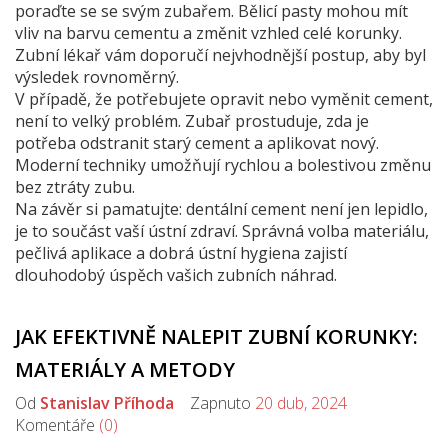
poraďte se se svým zubařem. Bělicí pasty mohou mít
vliv na barvu cementu a změnit vzhled celé korunky.
Zubní lékař vám doporučí nejvhodnější postup, aby byl
výsledek rovnoměrný.
V případě, že potřebujete opravit nebo vyměnit cement,
není to velký problém. Zubař prostuduje, zda je
potřeba odstranit starý cement a aplikovat nový.
Moderní techniky umožňují rychlou a bolestivou změnu
bez ztráty zubu.
Na závěr si pamatujte: dentální cement není jen lepidlo,
je to součást vaší ústní zdraví. Správná volba materiálu,
pečlivá aplikace a dobrá ústní hygiena zajistí
dlouhodobý úspěch vašich zubních náhrad.
JAK EFEKTIVNĚ NALEPIT ZUBNÍ KORUNKY:
MATERIÁLY A METODY
Od
Stanislav Příhoda
Zapnuto
20 dub, 2024
Komentáře
(0)