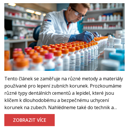
Tento článek se zaměřuje na různé metody a materiály
používané pro lepení zubních korunek. Prozkoumáme
různé typy dentálních cementů a lepidel, které jsou
klíčem k dlouhodobému a bezpečnému uchycení
korunek na zubech. Nahlédneme také do technik a
postupů, které zubní lékaři používají k zajištění, že
ZOBRAZIT VÍCE
korunky zůstanou pevně na svém místě. Informace v