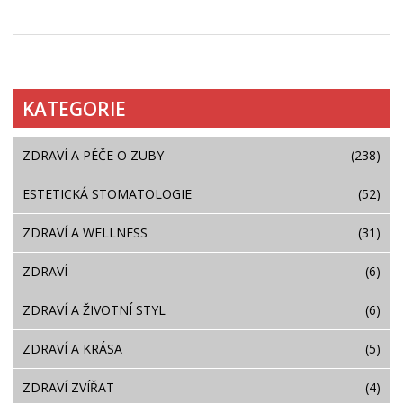
článku jsou založené na nejnovějších technologiích a
osvědčených postupech, aby pacienti mohli mít důvěru
v kvalitu a trvanlivost svých zubních oprav.
KATEGORIE
ZDRAVÍ A PÉČE O ZUBY
(238)
ESTETICKÁ STOMATOLOGIE
(52)
ZDRAVÍ A WELLNESS
(31)
ZDRAVÍ
(6)
ZDRAVÍ A ŽIVOTNÍ STYL
(6)
ZDRAVÍ A KRÁSA
(5)
ZDRAVÍ ZVÍŘAT
(4)