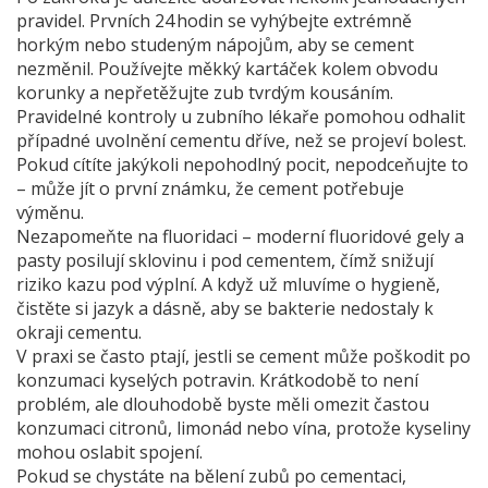
pravidel. Prvních 24 hodin se vyhýbejte extrémně
horkým nebo studeným nápojům, aby se cement
nezměnil. Používejte měkký kartáček kolem obvodu
korunky a nepřetěžujte zub tvrdým kousáním.
Pravidelné kontroly u zubního lékaře pomohou odhalit
případné uvolnění cementu dříve, než se projeví bolest.
Pokud cítíte jakýkoli nepohodlný pocit, nepodceňujte to
– může jít o první známku, že cement potřebuje
výměnu.
Nezapomeňte na fluoridaci – moderní fluoridové gely a
pasty posilují sklovinu i pod cementem, čímž snižují
riziko kazu pod výplní. A když už mluvíme o hygieně,
čistěte si jazyk a dásně, aby se bakterie nedostaly k
okraji cementu.
V praxi se často ptají, jestli se cement může poškodit po
konzumaci kyselých potravin. Krátkodobě to není
problém, ale dlouhodobě byste měli omezit častou
konzumaci citronů, limonád nebo vína, protože kyseliny
mohou oslabit spojení.
Pokud se chystáte na bělení zubů po cementaci,