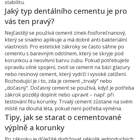
stabilitu.
Jaký typ dentálního cementu je pro
vás ten pravý?
Nejčastěji se používá cement zinek‑fosforečnanový,
který se snadno aplikuje a má dobré anti‑bakteriální
vlastnosti. Pro estetické zákroky se často sáhne po
cementu s barevným odstínem, který se skryje pod
korunkou a neovlivní barvu zubu. Pokud potřebujete
opravdu silné spojení, zvolí se cement na bázi glazury
nebo resinový cement, který vydrží i vysoké zatížení.
Rozhodující je i to, zda je cement „trvalý“ nebo
„dočasný“. Dočasný cement se používá, když je potřeba
zákrok později doplnit nebo upravit – např. při
testování fitu korunky. Trvalý cement zůstane na svém
místě na dlouhá léta, pokud není potřeba výměna.
Tipy, jak se starat o cementované
výplně a korunky
Po zákroku je důležité dodržovat několik jednoduchých