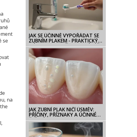
na
druhů
vané
cement
JAK SE ÚČINNĚ VYPOŘÁDAT SE
é se
ZUBNÍM PLAKEM - PRAKTICKÝ
NÁVOD PRO KAŽDODENNÍ PÉČI
ovat
m
ude
bu, na
 the
JAK ZUBNÍ PLAK NIČÍ ÚSMĚV:
PŘÍČINY, PŘÍZNAKY A ÚČINNÉ
ŘEŠENÍ
l,