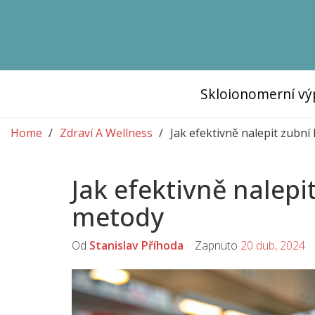
Skloionomerní vý
Home
Zdraví A Wellness
Jak efektivně nalepit zubní
Jak efektivně nalepi
metody
Od
Stanislav Příhoda
Zapnuto
20 dub, 2024
K