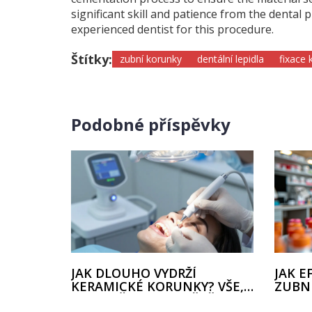
significant skill and patience from the dental 
experienced dentist for this procedure.
Štítky:
zubní korunky
dentální lepidla
fixace 
Podobné příspěvky
JAK DLOUHO VYDRŽÍ
JAK E
KERAMICKÉ KORUNKY? VŠE,
ZUBN
CO POTŘEBUJETE VĚDĚT O
A ME