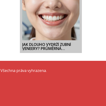
JAK DLOUHO VYDRŽÍ ZUBNÍ
VENEERY? PRŮMĚRNÁ
ŽIVOTNOST A CO NA TO
OVLIVŇUJE
 Všechna práva vyhrazena.