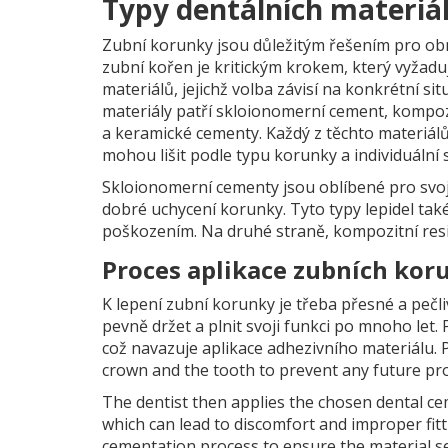
Typy dentálních materiá
Zubní korunky jsou důležitým řešením pro ob
zubní kořen je kritickým krokem, který vyžaduj
materiálů, jejichž volba závisí na konkrétní 
materiály patří skloionomerní cement, kompo
a keramické cementy. Každý z těchto materiálů 
mohou lišit podle typu korunky a individuální 
Skloionomerní cementy jsou oblíbené pro svoj
dobré uchycení korunky. Tyto typy lepidel také
poškozením. Na druhé straně, kompozitní resin
Proces aplikace zubních kor
K lepení zubní korunky je třeba přesné a pečli
pevně držet a plnit svoji funkci po mnoho let
což navazuje aplikace adhezivního materiálu. Př
crown and the tooth to prevent any future pr
The dentist then applies the chosen dental cem
which can lead to discomfort and improper fitt
cementation process to ensure the material se