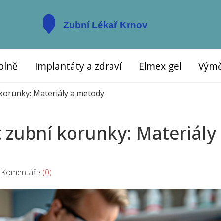
plně
Implantáty a zdraví
Elmex gel
Výmě
 korunky: Materiály a metody
t zubní korunky: Materiály
omentáře
(0)