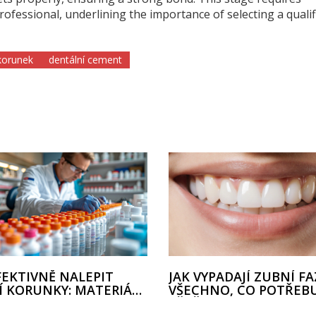
professional, underlining the importance of selecting a quali
korunek
dentální cement
FEKTIVNĚ NALEPIT
JAK VYPADAJÍ ZUBNÍ F
Í KORUNKY: MATERIÁLY
VŠECHNO, CO POTŘEB
TODY
VĚDĚT O VZHLEDU, PR