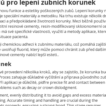
lů pro lepení zubních korunek
novu funkce a estetiky poškozených zubů. Lepení korunky 
e speciální materiály a metodiku. Na trhu existuje několik 
situaci a předpokládané životnosti korunky. Mezi běžně použí
zitní resinové cementy, resin-modifikovaný skloionomerní 
má své specifické vlastnosti, využití a metody aplikace, kter
situace pacienta.
i chemickou adhezi k zubnímu materiálu, což pomáhá zajišť
 uvolňují fluorid, který může pomoci chránit zub před další
ové cementy nabízí lepší esteti...
unek
vé provedení několika kroků, aby se zajistilo, že korunka b
. Proces zahajuje důkladné vyčištění a příprava původního zu
i aplikaci je důležité, pidfre precise fit and contact between
oblems such as decay or crown dislodgment.
ent, evenly distributing it to avoid gaps and excess materia
ing. Accurate timing and handling are crucial during the
ts properly, ensuring a strong bond. This stage requires