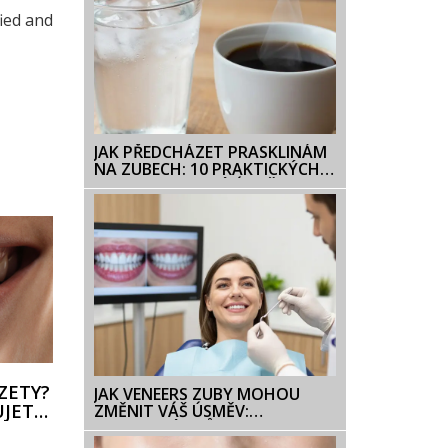
fied and
JAK PŘEDCHÁZET PRASKLINÁM
NA ZUBECH: 10 PRAKTICKÝCH
RAD PRO ZDRAVÝ ÚSMĚV
AZETY?
JAK VENEERS ZUBY MOHOU
UJETE
ZMĚNIT VÁŠ ÚSMĚV:
PRAKTICKÝ PRŮVODCE PRO
OCESU
ČEŠSKÉ PACIENTY