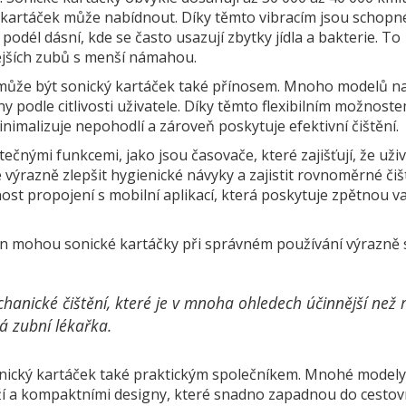
í kartáček může nabídnout. Díky těmto vibracím jsou schopn
podél dásní, kde se často usazují zbytky jídla a bakterie. To
jších zubů s menší námahou.
y, může být sonický kartáček také přínosem. Mnoho modelů na
 podle citlivosti uživatele. Díky těmto flexibilním možnost
inimalizuje nepohodlí a zároveň poskytuje efektivní čištění.
ečnými funkcemi, jako jsou časovače, které zajišťují, že uži
 výrazně zlepšit hygienické návyky a zajistit rovnoměrné čiš
st propojení s mobilní aplikací, která poskytuje zpětnou v
n mohou sonické kartáčky při správném používání výrazně s
hanické čištění, které je v mnoha ohledech účinnější než 
á zubní lékařka.
sonický kartáček také praktickým společníkem. Mnohé modely
ží a kompaktními designy, které snadno zapadnou do cestov