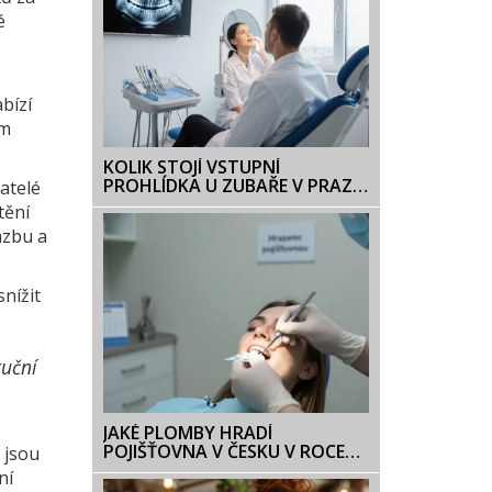
é
bízí
em
KOLIK STOJÍ VSTUPNÍ
PROHLÍDKA U ZUBAŘE V PRAZE
vatelé
V ROCE 2025?
tění
azbu a
nížit
ruční
JAKÉ PLOMBY HRADÍ
POJIŠŤOVNA V ČESKU V ROCE
 jsou
2026?
ní