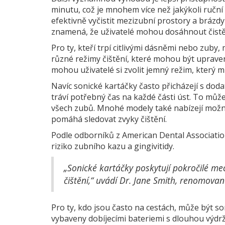
minutu, což je mnohem více než jakýkoli ručn
efektivně vyčistit mezizubní prostory a brázdy 
znamená, že uživatelé mohou dosáhnout čistě
Pro ty, kteří trpí citlivými dásněmi nebo zub
různé režimy čištění, které mohou být upraveny
mohou uživatelé si zvolit jemný režim, který m
Navíc sonické kartáčky často přicházejí s dodat
tráví potřebný čas na každé části úst. To může
všech zubů. Mnohé modely také nabízejí možno
pomáhá sledovat zvyky čištění.
Podle odborníků z American Dental Associatio
riziko zubního kazu a gingivitidy.
„Sonické kartáčky poskytují pokročilé mec
čištění,“ uvádí Dr. Jane Smith, renomovan
Pro ty, kdo jsou často na cestách, může být 
vybaveny dobíjecími bateriemi s dlouhou výdr