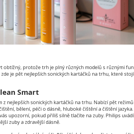
 obtížný, protože trh je plný různých modelů s různými fu
de je pět nejlepších sonických kartáčků na trhu, které stojí
Clean Smart
 z nejlepších sonických kartáčků na trhu. Nabízí pět režimů
štění, bělení, péči o dásně, hluboké čištění a čištění jazyka.
ás upozorní, pokud příliš silně tlačíte na zuby. Philips uvádí
jší zuby a zdravější dásně.