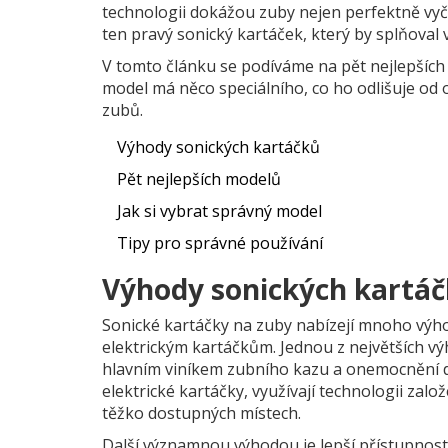
technologii dokážou zuby nejen perfektně vyčist
ten pravý sonický kartáček, který by splňoval 
V tomto článku se podíváme na pět nejlepších s
model má něco speciálního, co ho odlišuje od 
zubů.
Výhody sonických kartáčků
Pět nejlepších modelů
Jak si vybrat správný model
Tipy pro správné používání
Výhody sonických kartá
Sonické kartáčky na zuby nabízejí mnoho vý
elektrickým kartáčkům. Jednou z největších výh
hlavním viníkem zubního kazu a onemocnění dá
elektrické kartáčky, využívají technologii zalo
těžko dostupných místech.
Další významnou výhodou je lepší přístupnost.