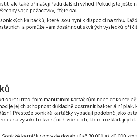
it, ale také přinášejí řadu dalších výhod. Pokud jste ještě n
všechny vaše požadavky, čtěte dál.
onických kartáčků, které jsou nyní k dispozici na trhu. Kaž
ostatních, a pomůže vám dosáhnout skvělých výsledků při či
čků
hod oproti tradičním manuálním kartáčkům nebo dokonce b
od je jejich schopnost důkladně odstranit bakteriální plak, k
sní. Přestože sonické kartáčky vypadají podobně jako osta
ženou na vysokofrekvenčních vibracích, které rozkládají plak 
 Sonické kartáčky obvykle dosahují až 30 000 až 40 000 kmi