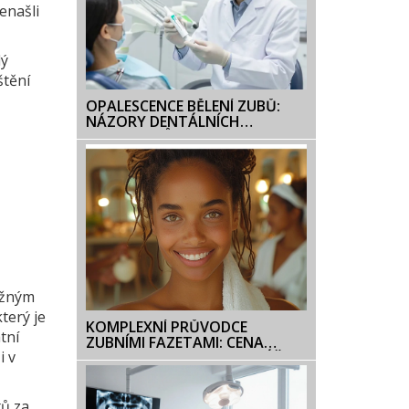
enašli
dý
štění
OPALESCENCE BĚLENÍ ZUBŮ:
NÁZORY DENTÁLNÍCH
SPECIALISTŮ 2026
ěžným
terý je
KOMPLEXNÍ PRŮVODCE
tní
ZUBNÍMI FAZETAMI: CENA
i v
VERSUS HODNOTA PRO VÁŠ
ÚSMĚV
tů za