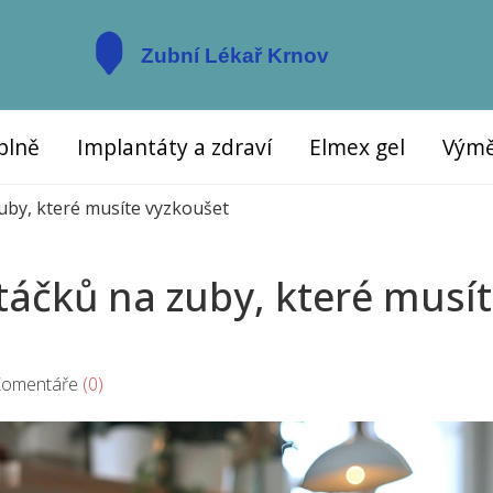
plně
Implantáty a zdraví
Elmex gel
Výmě
uby, které musíte vyzkoušet
táčků na zuby, které musí
mentáře
(0)