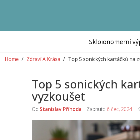
Skloionomerní vý
Home
Zdraví A Krása
Top 5 sonických kartáčků na z
Top 5 sonických kar
vyzkoušet
Od
Stanislav Příhoda
Zapnuto
6 čec, 2024
Ko