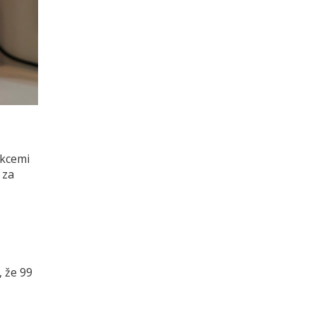
nkcemi
 za
, že 99