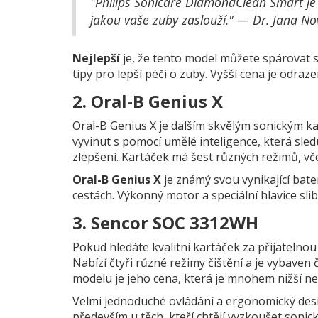
"Philips Sonicare DiamondClean Smart je r
jakou vaše zuby zaslouží." — Dr. Jana No
Nejlepší
je, že tento model můžete spárovat s 
tipy pro lepší péči o zuby. Vyšší cena je odraz
2. Oral-B Genius X
Oral-B Genius X je dalším skvělým sonickým ka
vyvinut s pomocí umělé inteligence, která sle
zlepšení. Kartáček má šest různých režimů, vč
Oral-B Genius X
je známý svou vynikající bat
cestách. Výkonný motor a speciální hlavice sli
3. Sencor SOC 3312WH
Pokud hledáte kvalitní kartáček za přijateln
Nabízí čtyři různé režimy čištění a je vybave
modelu je jeho cena, která je mnohem nižší ne
Velmi jednoduché ovládání a ergonomický desig
především u těch, kteří chtějí vyzkoušet sonick