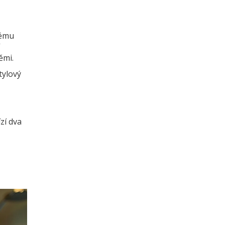
vému
ěmi.
tylový
zí dva