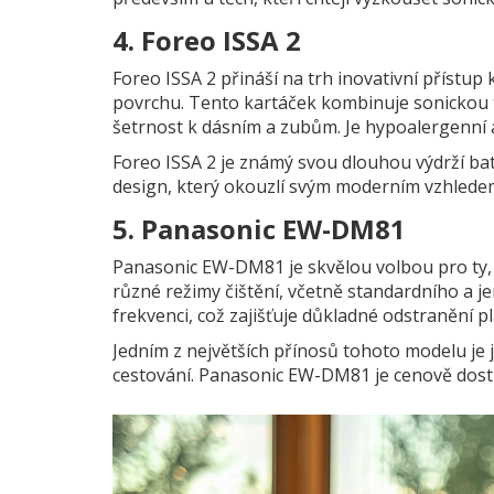
4. Foreo ISSA 2
Foreo ISSA 2 přináší na trh inovativní přístu
povrchu. Tento kartáček kombinuje sonickou t
šetrnost k dásním a zubům. Je hypoalergenní a o
Foreo ISSA 2 je známý svou dlouhou výdrží bate
design, který okouzlí svým moderním vzhlede
5. Panasonic EW-DM81
Panasonic EW-DM81 je skvělou volbou pro ty, k
různé režimy čištění, včetně standardního a j
frekvenci, což zajišťuje důkladné odstranění pl
Jedním z největších přínosů tohoto modelu je 
cestování. Panasonic EW-DM81 je cenově dostu