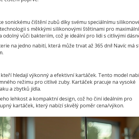
p ke sonickému čištění zubů díky svému speciálnímu silikono
echnologii s měkkými silikonovými štětinami pro maximální
dolný vůči bakteriím, což je ideální pro lidi s citlivými dásn
rie na jedno nabití, která může trvat až 365 dní! Navíc má s
m.
teří hledají výkonný a efektivní kartáček. Tento model nabí
emného režimu pro citlivé zuby. Kartáček pracuje na vysoké
aku a zbytků jídla.
jeho lehkost a kompaktní design, což ho činí ideálním pro
pný kartáček, který nabízí skvělý poměr cena/výkon.