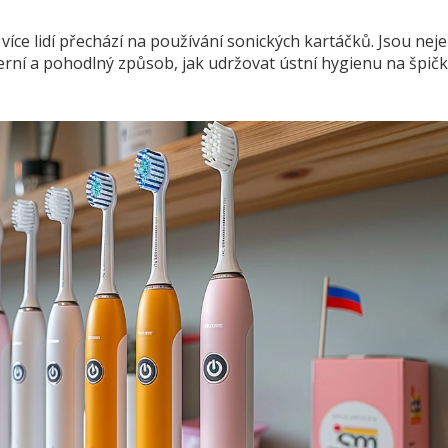
íce lidí přechází na používání sonických kartáčků. Jsou nej
oderní a pohodlný způsob, jak udržovat ústní hygienu na špič