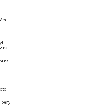
 vám
yl
py na
ní na
u.
hoto
líbený