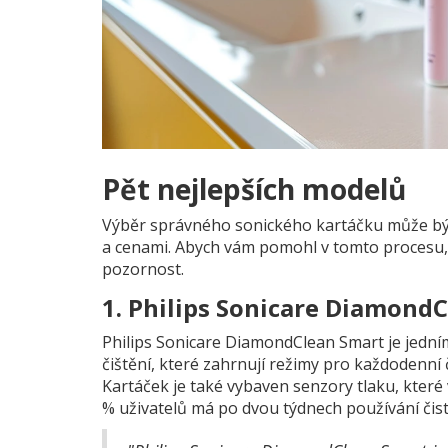
Pět nejlepších modelů
Výběr správného sonického kartáčku může být
a cenami. Abych vám pomohl v tomto procesu, z
pozornost.
1. Philips Sonicare Diamond
Philips Sonicare DiamondClean Smart je jedním
čištění, které zahrnují režimy pro každodenní či
Kartáček je také vybaven senzory tlaku, které v
% uživatelů má po dvou týdnech používání čistě