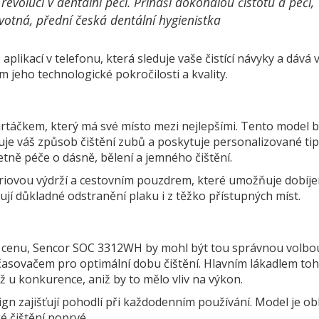
evolucí v dentální péči. Přináší dokonalou čistotu a péči,
votná, přední česká dentální hygienistka
aplikací v telefonu, která sleduje vaše čistící návyky a dává
em jeho technologické pokročilosti a kvality.
rtáčkem, který má své místo mezi nejlepšími. Tento model b
duje váš způsob čištění zubů a poskytuje personalizované ti
etně péče o dásně, bělení a jemného čištění.
eriovou výdrží a cestovním pouzdrem, které umožňuje dobíje
bují důkladné odstranění plaku i z těžko přístupných míst.
ou cenu, Sencor SOC 3312WH by mohl být tou správnou volbo
n časovačem pro optimální dobu čištění. Hlavním lákadlem to
ž u konkurence, aniž by to mělo vliv na výkon.
n zajišťují pohodlí při každodenním používání. Model je ob
é čištění poprvé.