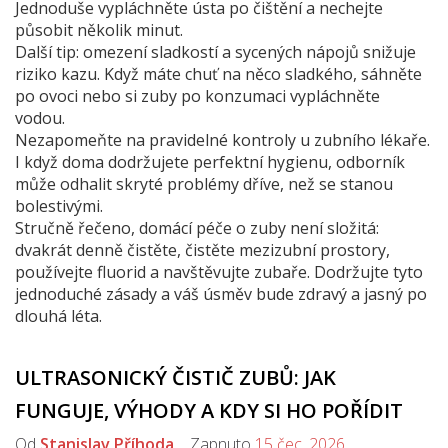
Jednoduše vypláchněte ústa po čištění a nechejte
působit několik minut.
Další tip: omezení sladkostí a sycených nápojů snižuje
riziko kazu. Když máte chuť na něco sladkého, sáhněte
po ovoci nebo si zuby po konzumaci vypláchněte
vodou.
Nezapomeňte na pravidelné kontroly u zubního lékaře.
I když doma dodržujete perfektní hygienu, odborník
může odhalit skryté problémy dříve, než se stanou
bolestivými.
Stručně řečeno, domácí péče o zuby není složitá:
dvakrát denně čistěte, čistěte mezizubní prostory,
používejte fluorid a navštěvujte zubaře. Dodržujte tyto
jednoduché zásady a váš úsměv bude zdravý a jasný po
dlouhá léta.
ULTRASONICKÝ ČISTIČ ZUBŮ: JAK
FUNGUJE, VÝHODY A KDY SI HO POŘÍDIT
Od
Stanislav Příhoda
Zapnuto
15 čec, 2026