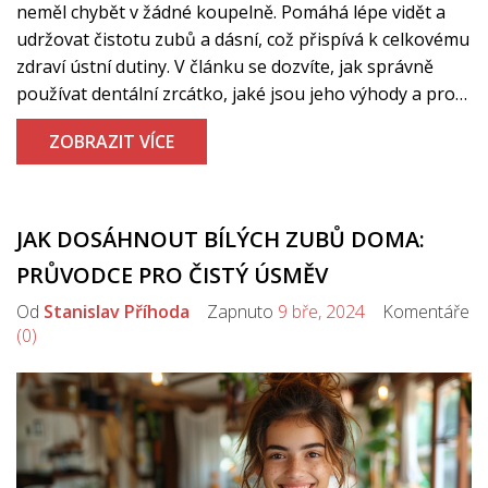
neměl chybět v žádné koupelně. Pomáhá lépe vidět a
udržovat čistotu zubů a dásní, což přispívá k celkovému
zdraví ústní dutiny. V článku se dozvíte, jak správně
používat dentální zrcátko, jaké jsou jeho výhody a proč
je důležité pro prevenci zubních problémů.
ZOBRAZIT VÍCE
JAK DOSÁHNOUT BÍLÝCH ZUBŮ DOMA:
PRŮVODCE PRO ČISTÝ ÚSMĚV
Od
Stanislav Příhoda
Zapnuto
9 bře, 2024
Komentáře
(0)