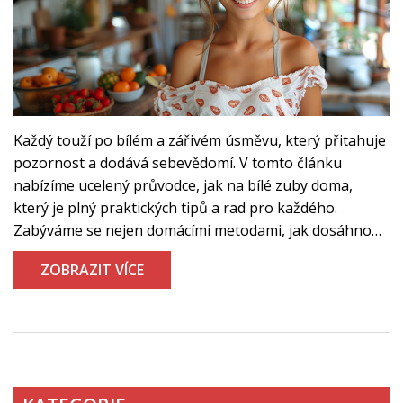
Každý touží po bílém a zářivém úsměvu, který přitahuje
pozornost a dodává sebevědomí. V tomto článku
nabízíme ucelený průvodce, jak na bílé zuby doma,
který je plný praktických tipů a rad pro každého.
Zabýváme se nejen domácími metodami, jak dosáhnout
bělejších zubů, ale také sdílíme důležité informace o
ZOBRAZIT VÍCE
tom, co zuby barví a jak se vyhnout běžným chybám v
péči o zuby. Přinášíme také zajímavá fakta a citace od
expertů v oblasti dentální péče, abychom poskytli
důvěryhodné a užitečné informace pro každého, kdo
chce mít zdravý a krásný úsměv.