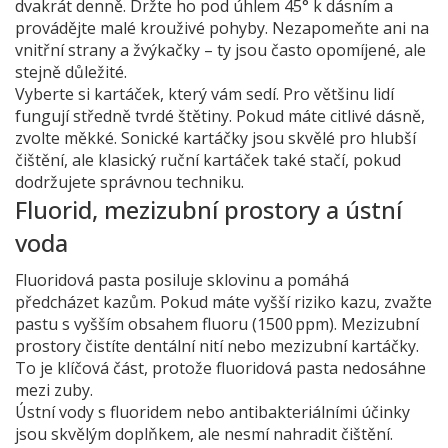
dvakrát denně. Držte ho pod úhlem 45° k dásním a
provádějte malé krouživé pohyby. Nezapomeňte ani na
vnitřní strany a žvýkačky – ty jsou často opomíjené, ale
stejně důležité.
Vyberte si kartáček, který vám sedí. Pro většinu lidí
fungují středně tvrdé štětiny. Pokud máte citlivé dásně,
zvolte měkké. Sonické kartáčky jsou skvělé pro hlubší
čištění, ale klasický ruční kartáček také stačí, pokud
dodržujete správnou techniku.
Fluorid, mezizubní prostory a ústní
voda
Fluoridová pasta posiluje sklovinu a pomáhá
předcházet kazům. Pokud máte vyšší riziko kazu, zvažte
pastu s vyšším obsahem fluoru (1500 ppm). Mezizubní
prostory čistíte dentální nití nebo mezizubní kartáčky.
To je klíčová část, protože fluoridová pasta nedosáhne
mezi zuby.
Ústní vody s fluoridem nebo antibakteriálními účinky
jsou skvělým doplňkem, ale nesmí nahradit čištění.