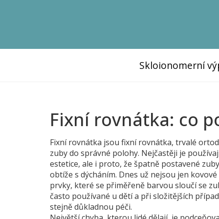
Skloionomerní vý
Fixní rovnátka: co 
Fixní rovnátka jsou
fixní rovnátka
,
trvalé orto
zuby do správné polohy
. Nejčastěji je používaj
estetice, ale i proto, že špatně postavené zub
obtíže s dýcháním. Dnes už nejsou jen kovové a
prvky, které se přiměřeně barvou sloučí se zu
často používané u dětí a při složitějších přípa
stejně důkladnou péči.
Největší chyba, kterou lidé dělají, je podceňov