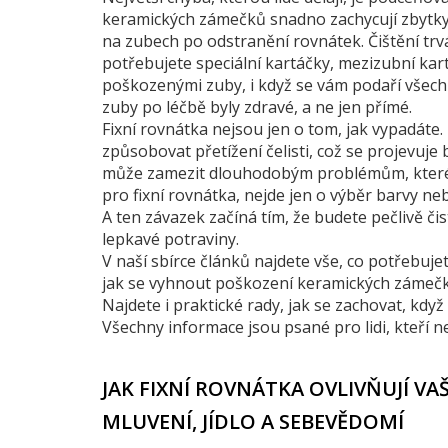
keramických zámečků snadno zachycují zbytky 
na zubech po odstranění rovnátek. Čištění trv
potřebujete speciální kartáčky, mezizubní kar
poškozenými zuby, i když se vám podaří všechny
zuby po léčbě byly zdravé, a ne jen přímé.
Fixní rovnátka nejsou jen o tom, jak vypadáte.
způsobovat přetížení čelisti, což se projevuj
může zamezit dlouhodobým problémům, které by
pro fixní rovnátka, nejde jen o výběr barvy neb
A ten závazek začíná tím, že budete pečlivě či
lepkavé potraviny.
V naší sbírce článků najdete vše, co potřebujet
jak se vyhnout poškození keramických zámečků
Najdete i praktické rady, jak se zachovat, kdy
Všechny informace jsou psané pro lidi, kteří ne
JAK FIXNÍ ROVNÁTKA OVLIVŇUJÍ V
MLUVENÍ, JÍDLO A SEBEVĚDOMÍ