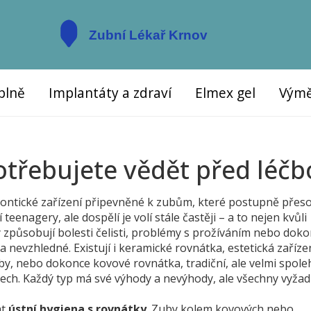
plně
Implantáty a zdraví
Elmex gel
Výmě
potřebujete vědět před léč
dontické zařízení připevněné k zubům, které postupně přes
í teenagery, ale dospělí je volí stále častěji – a to nejen kvůli
y způsobují bolesti čelisti, problémy s prožíváním nebo dok
 nevzhledné. Existují i
keramické rovnátka
,
estetická zaříze
by
, nebo dokonce
kovové rovnátka
,
tradiční, ale velmi spoleh
dech
. Každý typ má své výhody a nevýhody, ale všechny vyžad
at
ústní hygiena s rovnátky
. Zuby kolem kovových nebo