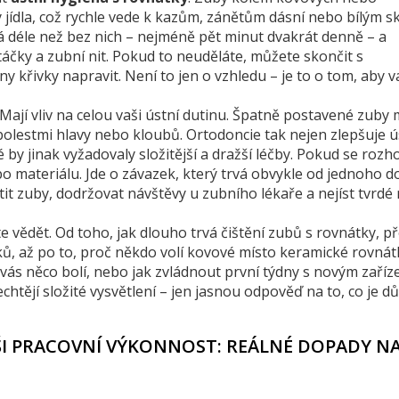
jídla, což rychle vede k kazům, zánětům dásní nebo bílým 
á déle než bez nich – nejméně pět minut dvakrát denně – a
táčky a zubní nit. Pokud to neuděláte, můžete skončit s
 křivky napravit. Není to jen o vzhledu – je to o tom, aby v
 Mají vliv na celou vaši ústní dutinu. Špatně postavené zub
e bolestmi hlavy nebo kloubů. Ortodoncie tak nejen zlepšuje 
 jinak vyžadovaly složitější a dražší léčby. Pokud se rozh
o materiálu. Jde o závazek, který trvá obvykle od jednoho do 
stit zuby, dodržovat návštěvy u zubního lékaře a nejíst tvrdé
e vědět. Od toho, jak dlouho trvá čištění zubů s rovnátky, př
, až po to, proč někdo volí kovové místo keramické rovnát
ž vás něco bolí, nebo jak zvládnout první týdny s novým zaříz
chtějí složité vysvětlení – jen jasnou odpověď na to, co je důl
AŠI PRACOVNÍ VÝKONNOST: REÁLNÉ DOPADY N