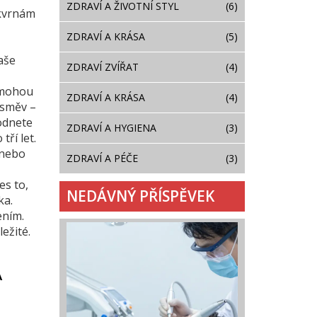
ZDRAVÍ A ŽIVOTNÍ STYL
(6)
skvrnám
ZDRAVÍ A KRÁSA
(5)
aše
ZDRAVÍ ZVÍŘAT
(4)
y mohou
ZDRAVÍ A KRÁSA
(4)
úsměv –
odnete
ZDRAVÍ A HYGIENA
(3)
tří let.
 nebo
ZDRAVÍ A PÉČE
(3)
es to,
NEDÁVNÝ PŘÍSPĚVEK
ka.
ením.
ežité.
A