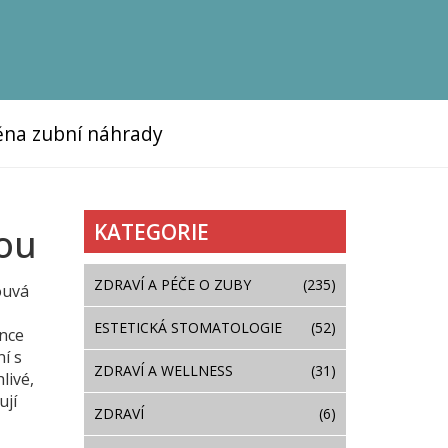
na zubní náhrady
KATEGORIE
bou
ZDRAVÍ A PÉČE O ZUBY
(235)
ouvá
ESTETICKÁ STOMATOLOGIE
(52)
once
ní s
ZDRAVÍ A WELLNESS
(31)
livé,
ují
ZDRAVÍ
(6)