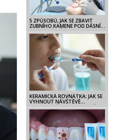
5 ZPŮSOBŮ, JAK SE ZBAVIT
ZUBNÍHO KAMENE POD DÁSNÍ:
ODBORNÝ NÁVOD
KERAMICKÁ ROVNÁTKA: JAK SE
VYHNOUT NÁVŠTĚVĚ
ZDRAVOTNÍ SESTRY A UDRŽET
ÚSTA ZDRAVÁ