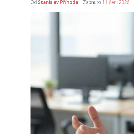
Od
Stanislav Příhoda
Zapnuto
11 čen, 2026
K