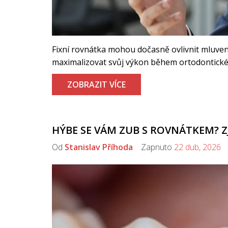
Fixní rovnátka mohou dočasně ovlivnit mluvení,
maximalizovat svůj výkon během ortodontické 
ZOBRAZIT VÍCE
HÝBE SE VÁM ZUB S ROVNÁTKEM? Z
Od
Stanislav Příhoda
Zapnuto
22 dub, 2026
K