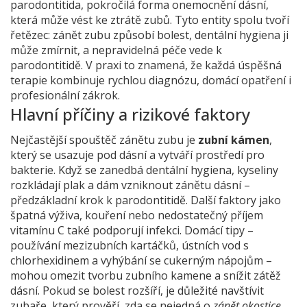
parodontitida
,
pokročilá forma onemocnění dásní,
která může vést ke ztrátě zubů
. Tyto entity spolu tvoří
řetězec: zánět zubu způsobí bolest, dentální hygiena ji
může zmírnit, a nepravidelná péče vede k
parodontitidě. V praxi to znamená, že každá úspěšná
terapie kombinuje rychlou diagnózu, domácí opatření i
profesionální zákrok.
Hlavní příčiny a rizikové faktory
Nejčastější spouštěč zánětu zubu je
zubní kámen
,
který se usazuje pod dásní a vytváří prostředí pro
bakterie. Když se zanedbá
dentální hygiena
, kyseliny
rozkládají plak a dám vzniknout zánětu dásní –
předzákladní krok k parodontitidě. Další faktory jako
špatná výživa, kouření nebo nedostatečný příjem
vitamínu C také podporují infekci. Domácí tipy –
používání mezizubních kartáčků, ústních vod s
chlorhexidinem a vyhýbání se cukerným nápojům –
mohou omezit tvorbu zubního kamene a snížit zátěž
dásní. Pokud se bolest rozšíří, je důležité navštívit
zubaře, který prověří, zda se nejedná o
zánět okostice