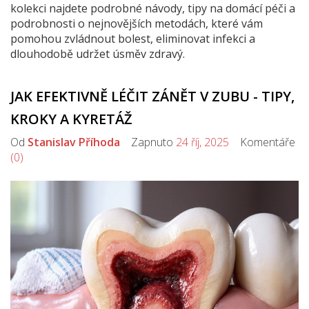
kolekci najdete podrobné návody, tipy na domácí péči a
podrobnosti o nejnovějších metodách, které vám
pomohou zvládnout bolest, eliminovat infekci a
dlouhodobě udržet úsměv zdravý.
JAK EFEKTIVNĚ LÉČIT ZÁNĚT V ZUBU - TIPY,
KROKY A KYRETÁŽ
Od
Stanislav Příhoda
Zapnuto
24 říj, 2025
Komentáře
(0)