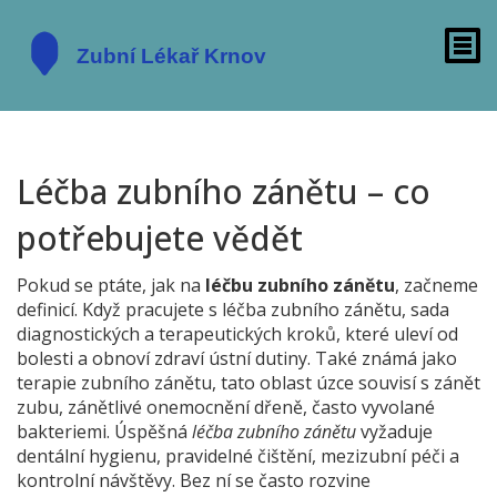
Léčba zubního zánětu – co
potřebujete vědět
Pokud se ptáte, jak na
léčbu zubního zánětu
, začneme
definicí. Když pracujete s
léčba zubního zánětu
,
sada
diagnostických a terapeutických kroků, které uleví od
bolesti a obnoví zdraví ústní dutiny
. Také známá jako
terapie zubního zánětu
, tato oblast úzce souvisí s
zánět
zubu
,
zánětlivé onemocnění dřeně, často vyvolané
bakteriemi
. Úspěšná
léčba zubního zánětu
vyžaduje
dentální hygienu
,
pravidelné čištění, mezizubní péči a
kontrolní návštěvy
. Bez ní se často rozvine