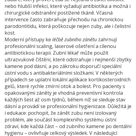
nebo hlubší infekci, které vyžadují antibiotika a možná i
chirurgické odstranění postižené tkáně. Včasná
intervence často zabraňuje přechodu na chronickou
parodontitidu, která poškozuje nejen zuby, ale i čelistní
kost.
Moderní přístupy ke
léčbě zubního zánětu
zahrnují
profesionální scaling, laserové ošetření a cílenou
antibiotickou terapii. Zubní lékař může použít
ultrazvukové čištění, které odstraňuje i nejmenší zbytky
kamene pod dásní, a po zákroku doporučí speciální
ústní vodu s antibakteriálními složkami. V některých
případech se uplatní lokální aplikace kortikosteroidních
gelů, které rychle zmírní otok a bolest. Pro pacienty s
opakovanými záněty je vhodná preventivní kontrola
každých šest až osm týdnů, během níž se sleduje stav
dásní a provádí se profesionální hygienizace. Důležitá je
i edukace: pochopit, že zánět zubu není izolovaný
problém, ale součást komplexního systému ústní
zdraví, kde každá část – od zubního kamene po dentální
hygienu – ovlivňuje celkový výsledek. V následující