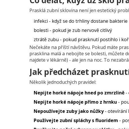
Co dělat, když už sklo pr
Prasklá zubní sklovina není jen estetický prob
infekci - když se do trhliny dostane bakterie
bolesti - pokud je zub nervově citlivý
ztrátě zubu - pokud prasknutí postihlo i ko
Nečekáte na příští návštěvu. Pokud máte pras
prasklina malá a nebojíte se bolesti, můžete 
najdete v lékárně) - ale jen na noc. To nezabrá
Jak předcházet prasknut
Několik jednoduchých pravidel:
Nepijte horké nápoje hned po zmrzlině
- 
Nepijte horké nápoje přímo z hrnku
- pou
Nepoužívejte zuby jako nůžky
- otevírání 
Používejte zubní spláchy s fluoridem
- pos