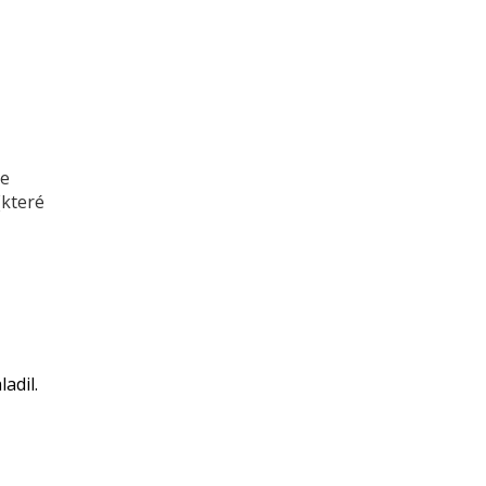
je
(které
adil.