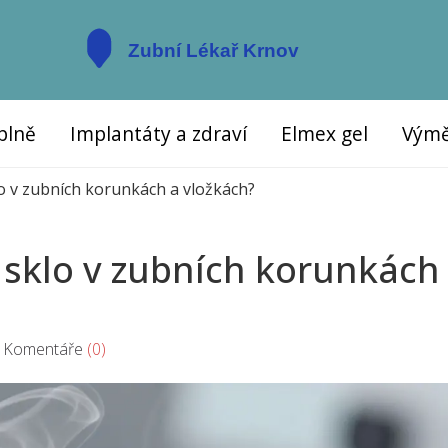
plně
Implantáty a zdraví
Elmex gel
Výmě
lo v zubních korunkách a vložkách?
í sklo v zubních korunkách
omentáře
(0)