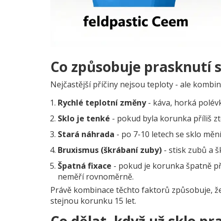
Co způsobuje prasknutí 
Nejčastější příčiny nejsou teploty - ale kombi
Rychlé teplotní změny
- káva, horká polévk
Sklo je tenké
- pokud byla korunka příliš z
Stará náhrada
- po 7-10 letech se sklo mění,
Bruxismus (škrábaní zuby)
- stisk zubů a š
Špatná fixace
- pokud je korunka špatně př
neměří rovnoměrně.
Právě kombinace těchto faktorů způsobuje, ž
stejnou korunku 15 let.