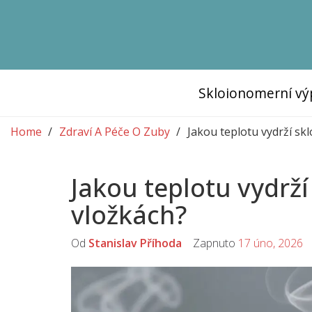
Skloionomerní vý
Home
Zdraví A Péče O Zuby
Jakou teplotu vydrží sk
Jakou teplotu vydrž
vložkách?
Od
Stanislav Příhoda
Zapnuto
17 úno, 2026
K