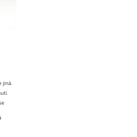
 jiná.
utí.
se
á