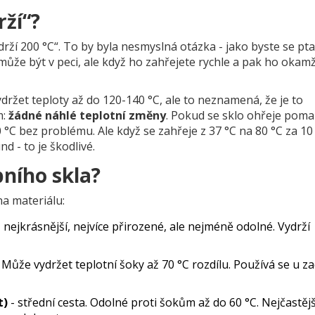
ží“?
drží 200 °C“. To by byla nesmyslná otázka - jako byste se ptal
může být v peci, ale když ho zahřejete rychle a pak ho okamž
ržet teploty až do 120-140 °C, ale to neznamená, že je to
m:
žádné náhlé teplotní změny
. Pokud se sklo ohřeje poma
°C bez problému. Ale když se zahřeje z 37 °C na 80 °C za 10
d - to je škodlivé.
bního skla?
na materiálu:
 nejkrásnější, nejvíce přirozené, ale nejméně odolné. Vydrží
Může vydržet teplotní šoky až 70 °C rozdílu. Používá se u z
t)
- střední cesta. Odolné proti šokům až do 60 °C. Nejčastějš