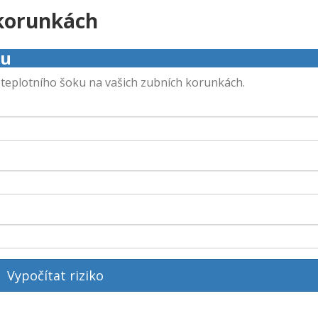
 korunkách
ku
o teplotního šoku na vašich zubních korunkách.
Vypočítat riziko