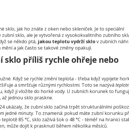
 sklo, jak ho znáte z oken nebo skleniček. Je to speciální
zubní sklo, ale je vytvořená z vysokokvalitního zubního sk
Když se někdo ptá,
jakou teplotu vydrží sklo
v zubních náhr
ota mění a jak často se takové změny opakují.
 sklo příliš rychle ohřeje nebo
užné. Když se rychle změní teplota - třeba když vypijete ho
zšiřuje a smršťuje různými rychlostmi. Toto se nazývá
teplot
u, když ji vložíte do horké vody. U zubních korunek to fungu
 až jednou sklo praskne.
24 ukázaly, že zubní sklo začíná trpět strukturálními poško
ěhem jedné minuty. To znamená: pokud máte zubní korunku př
teplotě 85 °C, sklo zažívá šok o 48 °C - téměř na hranici stabi
en, může dojít k prasknutí během několika měsíců.