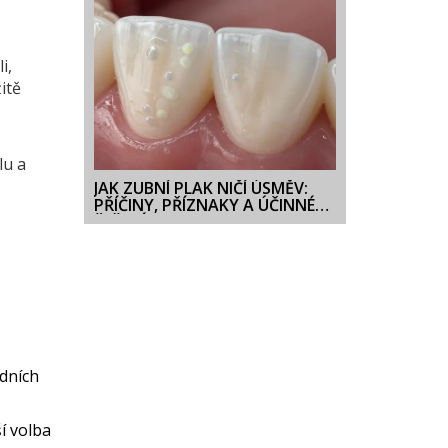
i,
itě
lu a
JAK ZUBNÍ PLAK NIČÍ ÚSMĚV:
PŘÍČINY, PŘÍZNAKY A ÚČINNÉ
ŘEŠENÍ
adních
í volba