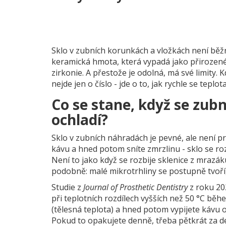
Sklo v zubních korunkách a vložkách není běžné
keramická hmota, která vypadá jako přirozené 
zirkonie. A přestože je odolná, má své limity. 
nejde jen o číslo - jde o to, jak rychle se tepl
Co se stane, když se zubní
ochladí?
Sklo v zubních náhradách je pevné, ale není pr
kávu a hned potom sníte zmrzlinu - sklo se ro
Není to jako když se rozbije sklenice z mrazák
podobně: malé mikrotrhliny se postupně tvoří,
Studie z
Journal of Prosthetic Dentistry
z roku 20
při teplotních rozdílech vyšších než 50 °C b
(tělesná teplota) a hned potom vypijete kávu o 
Pokud to opakujete denně, třeba pětkrát za d