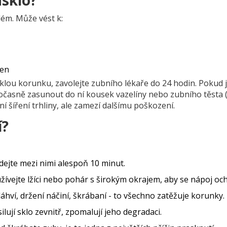
asklo?
lém. Může vést k:
řen
klou korunku, zavolejte zubního lékaře do 24 hodin. Pokud 
dočasně zasunout do ní kousek vazelíny nebo zubního těsta 
ní šíření trhliny, ale zamezí dalšímu poškození.
í?
dejte mezi nimi alespoň 10 minut.
žívejte lžíci nebo pohár s širokým okrajem, aby se nápoj ochl
láhví, držení náčiní, škrábaní - to všechno zatěžuje korunky.
ilují sklo zevnitř, zpomalují jeho degradaci.