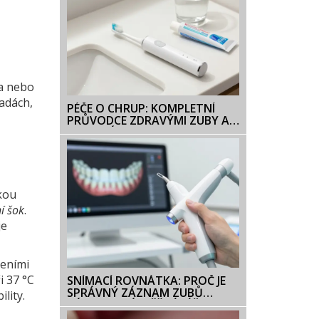
la nebo
adách,
PÉČE O CHRUP: KOMPLETNÍ
PRŮVODCE ZDRAVÝMI ZUBY A
JEJICH NÁZVY
rkou
ní šok
.
je
zeními
i 37 °C
SNÍMACÍ ROVNÁTKA: PROČ JE
SPRÁVNÝ ZÁZNAM ZUBŮ
lity.
ZÁKLADEM ÚSPĚŠNÉ LÉČBY