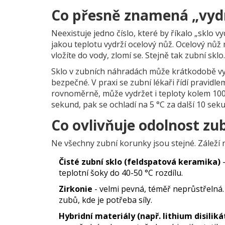
Co přesně znamená „vydr
Neexistuje jedno číslo, které by říkalo „sklo vy
jakou teplotu vydrží ocelový nůž. Ocelový nůž 
vložíte do vody, zlomí se. Stejně tak zubní sklo.
Sklo v zubních náhradách může krátkodobě vyd
bezpečné. V praxi se zubní lékaři řídí pravidle
rovnoměrně, může vydržet i teploty kolem 100 
sekund, pak se ochladí na 5 °C za další 10 sekun
Co ovlivňuje odolnost zu
Ne všechny zubní korunky jsou stejné. Záleží 
Čisté zubní sklo (feldspatová keramika)
-
teplotní šoky do 40-50 °C rozdílu.
Zirkonie
- velmi pevná, téměř neprůstřelná. 
zubů, kde je potřeba síly.
Hybridní materiály (např. lithium disiliká