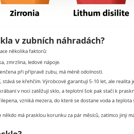
skla v zubních náhradách?
nace několika faktorů:
a, zmrzlina, ledové nápoje.
tenčena při přípravě zubu, má méně odolnosti.
 stává se křehčím. Výrobcové garantují 5-10 let, ale realita je
krábaní v noci zatěžují sklo, a teplotní šok pak stačí k praskn
ilepena, vzniká mezera, do které se dostane voda a teplota 
e někdo má prasklou korunku za pár měsíců, zatímco jiný m