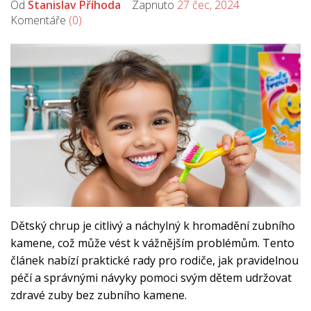
Od
Stanislav Příhoda
Zapnuto
27 čec, 2024
Komentáře
(0)
Dětský chrup je citlivý a náchylný k hromadění zubního
kamene, což může vést k vážnějším problémům. Tento
článek nabízí praktické rady pro rodiče, jak pravidelnou
péčí a správnými návyky pomoci svým dětem udržovat
zdravé zuby bez zubního kamene.