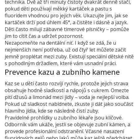
technika. Dvě až tři minuty čistoty dvakrát denně stačí,
pokud děti používají měkký kartáček a pastu s
fluoridem vhodnou pro jejich věk. Ukazujte jim, jak se
kartáček drží pod úhlem 45°, a čistěte i dásně a jazyk.
Děti často milují zábavné timerové písničky – pomůže
jim to cítit čas a udržet pozornost.
Nezapomeňte na dentální niť. I když se zdá, že u
nejmenších není potřeba, už od čtyř let můžete začít
jemně proplétat mezi zuby. Existují speciální dětské nitě
s pohodlným držadlem, které vám usnadní práci.
Prevence kazu a zubního kamene
Kaz se u dětí často rozvíjí rychle, protože jejich strava
obsahuje hodně sladkostí a nápojů s cukrem. Omezte
pití džusů a limonád mezi jídly – voda je nejlepší volba.
Pokud už sladkost nabídnete, zkuste ji dát jako součást
hlavního jídla, kde se následně čistí zuby.
Pravidelné prohlídky u zubního lékaře jsou klíčové.
Odborník vám ukáže, jestli se objevuje zubní kámen, a
provede profesionální odstranění. Včasné nasazení
fluoridových gelů nebo laků může kaz ještě předcházet.