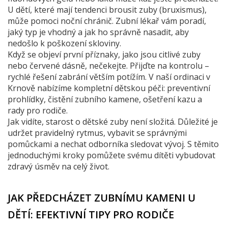
U dětí, které mají tendenci brousit zuby (bruxismus),
může pomoci noční chránič. Zubní lékař vám poradí,
jaký typ je vhodný a jak ho správně nasadit, aby
nedošlo k poškození skloviny.
Když se objeví první příznaky, jako jsou citlivé zuby
nebo červené dásně, nečekejte. Přijďte na kontrolu –
rychlé řešení zabrání větším potížím. V naší ordinaci v
Krnově nabízíme kompletní dětskou péči: preventivní
prohlídky, čistění zubního kamene, ošetření kazu a
rady pro rodiče.
Jak vidíte, starost o dětské zuby není složitá. Důležité je
udržet pravidelný rytmus, vybavit se správnými
pomůckami a nechat odborníka sledovat vývoj. S těmito
jednoduchými kroky pomůžete svému dítěti vybudovat
zdravý úsměv na celý život.
JAK PŘEDCHÁZET ZUBNÍMU KAMENI U
DĚTÍ: EFEKTIVNÍ TIPY PRO RODIČE