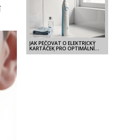
Í
JAK PEČOVAT O ELEKTRICKÝ
KARTÁČEK PRO OPTIMÁLNÍ
HYGIENU ÚST