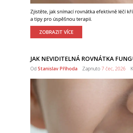
Zjistěte, jak snímací rovnátka efektivně léčí k
a tipy pro úspěšnou terapii.
ZOBRAZIT VÍCE
JAK NEVIDITELNÁ ROVNÁTKA FUNGUJ
Od
Stanislav Příhoda
Zapnuto
7 čec, 2026
Ko