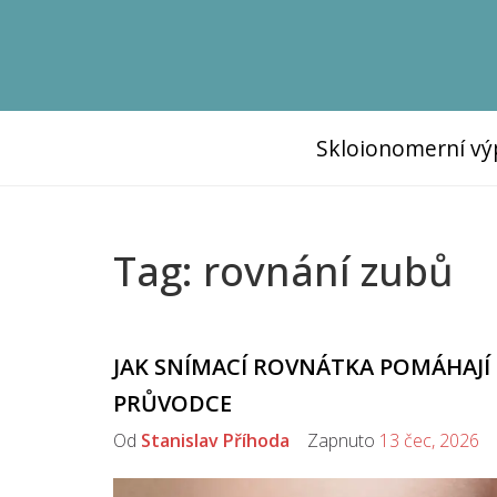
Skloionomerní vý
Tag: rovnání zubů
JAK SNÍMACÍ ROVNÁTKA POMÁHAJÍ 
PRŮVODCE
Od
Stanislav Příhoda
Zapnuto
13 čec, 2026
K