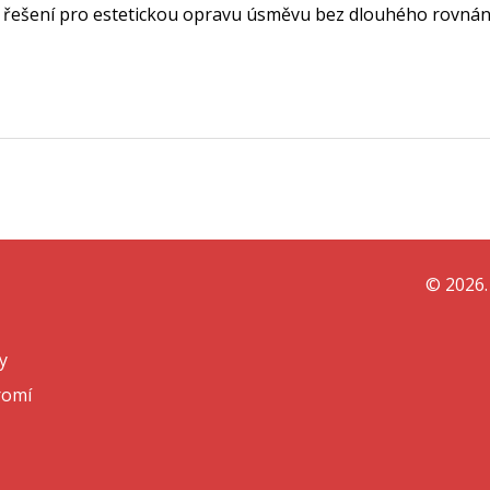
é řešení pro estetickou opravu úsměvu bez dlouhého rovnán
© 2026.
y
romí