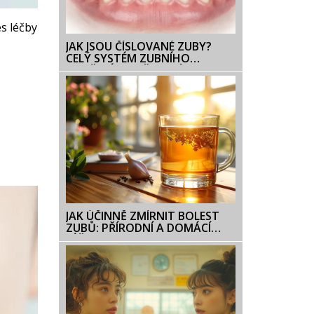
es léčby
JAK JSOU ČÍSLOVANÉ ZUBY?
CELÝ SYSTÉM ZUBNÍHO
ZNAČENÍ VYSVĚTLENÝ
JEDNODUŠE
JAK ÚČINNĚ ZMÍRNIT BOLEST
ZUBŮ: PŘÍRODNÍ A DOMÁCÍ
LÉČBA