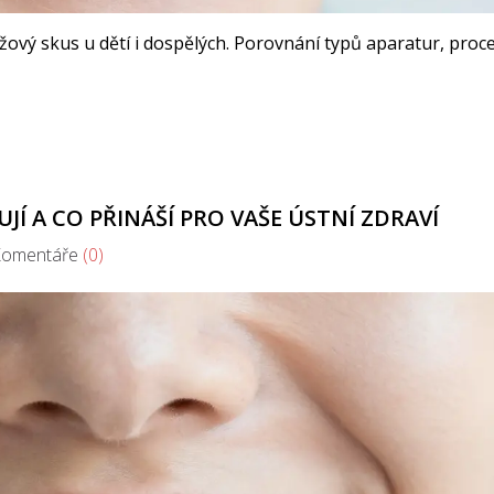
řížový skus u dětí i dospělých. Porovnání typů aparatur, proc
Í A CO PŘINÁŠÍ PRO VAŠE ÚSTNÍ ZDRAVÍ
mentáře
(0)