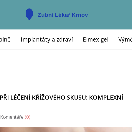
plně
Implantáty a zdraví
Elmex gel
Výmě
PŘI LÉČENÍ KŘÍŽOVÉHO SKUSU: KOMPLEXNÍ
omentáře
(0)