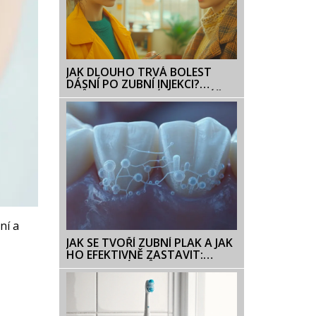
JAK DLOUHO TRVÁ BOLEST
DÁSNÍ PO ZUBNÍ INJEKCI?
PRŮVODCE PRO ÚLEVU A PÉČI
ní a
JAK SE TVOŘÍ ZUBNÍ PLAK A JAK
HO EFEKTIVNĚ ZASTAVIT:
KOMPLETNÍ PRŮVODCE