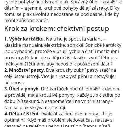
rychlé pohyby neodstraní plak. Správný úhel – asi 45° k
dásním – a jemné, kruhové pohyby dělají zázraky. Díky
tomu se plak uvolní a nedostane se pod dásně, kde by
mohl způsobit zánět.
Krok za krokem: efektivní postup
1. Výběr kartáčku.
Na trhu je spousta variant –
klasické manuální, elektrické, sonické. Sonické kartáčky
jsou výhodné, protože vibrují rychle a čistí i mezizubní
prostory. Pokud ale raději držíš klasiku, zvol štětinu s
měkkými štětinami, aby nedošlo k poškození dásní.
2. Množství pasty.
Dva kroužky zubní pasty stačí na
celý ústní ústrojí. Více jen rozplývá pěnu a nezvyšuje
účinnost.
3. Úhel a pohyb.
Drž kartáček pod úhlem 45° k dásním
a prováděj malé krouživé pohyby. Každý zub čistěte po
dobu 2‑3 sekund. Nezapomeňte i na vnitřní strany –
tam se plak skrývá nejčastěji.
4. Délka čištění.
Dvakrát za den, dvě minuty – to je
optimální. Když máš problém sledovat čas, nastav si
časovač na telefonu nebo si pusť oblíbenou píseň,