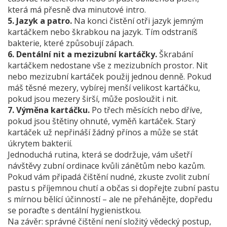
která má přesně dva minutové intro.
5. Jazyk a patro.
Na konci čistění otři jazyk jemným
kartáčkem nebo škrabkou na jazyk. Tím odstraníš
bakterie, které způsobují zápach.
6. Dentální nit a mezizubní kartáčky.
Škrabání
kartáčkem nedostane vše z mezizubních prostor. Nit
nebo mezizubní kartáček použij jednou denně. Pokud
máš těsné mezery, vybírej menší velikost kartáčku,
pokud jsou mezery širší, může posloužit i nit.
7. Výměna kartáčku.
Po třech měsících nebo dříve,
pokud jsou štětiny ohnuté, vyměň kartáček. Starý
kartáček už nepřináší žádný přínos a může se stát
úkrytem bakterií.
Jednoduchá rutina, která se dodržuje, vám ušetří
návštěvy zubní ordinace kvůli zánětům nebo kazům.
Pokud vám připadá čištění nudné, zkuste zvolit zubní
pastu s příjemnou chutí a občas si dopřejte zubní pastu
s mírnou bělící účinností – ale ne přehánějte, dopředu
se poraďte s dentální hygienistkou.
Na závěr: správné čištění není složitý vědecký postup,