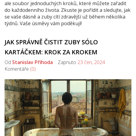
ale soubor jednoduchých kroků, které můžete zařadit
do každodenního života. Zkuste je pořídit a sledujte, jak
se vaše dásně a zuby cítí zdravější už během několika
týdnů. Vaše úsměvy vám poděkují!
JAK SPRÁVNĚ ČISTIT ZUBY SÓLO
KARTÁČKEM: KROK ZA KROKEM
Od
Stanislav Příhoda
Zapnuto
23 čen, 2024
Komentáře
(0)