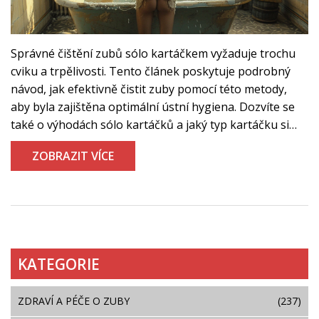
Správné čištění zubů sólo kartáčkem vyžaduje trochu
cviku a trpělivosti. Tento článek poskytuje podrobný
návod, jak efektivně čistit zuby pomocí této metody,
aby byla zajištěna optimální ústní hygiena. Dozvíte se
také o výhodách sólo kartáčků a jaký typ kartáčku si
vybrat. Užijte si zdravý a zářivý úsměv s našimi
ZOBRAZIT VÍCE
praktickými tipy.
KATEGORIE
ZDRAVÍ A PÉČE O ZUBY
(237)