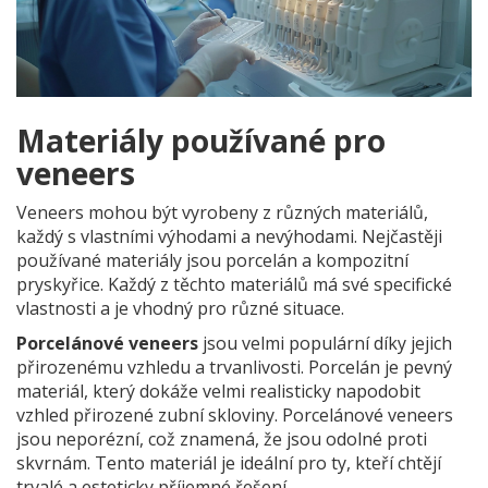
Materiály používané pro
veneers
Veneers mohou být vyrobeny z různých materiálů,
každý s vlastními výhodami a nevýhodami. Nejčastěji
používané materiály jsou porcelán a kompozitní
pryskyřice. Každý z těchto materiálů má své specifické
vlastnosti a je vhodný pro různé situace.
Porcelánové veneers
jsou velmi populární díky jejich
přirozenému vzhledu a trvanlivosti. Porcelán je pevný
materiál, který dokáže velmi realisticky napodobit
vzhled přirozené zubní skloviny. Porcelánové veneers
jsou neporézní, což znamená, že jsou odolné proti
skvrnám. Tento materiál je ideální pro ty, kteří chtějí
trvalé a esteticky příjemné řešení.