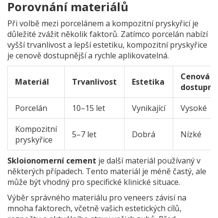
Porovnání materiálů
Při volbě mezi porcelánem a kompozitní pryskyřicí je
důležité zvážit několik faktorů. Zatímco porcelán nabízí
vyšší trvanlivost a lepší estetiku, kompozitní pryskyřice
je cenově dostupnější a rychle aplikovatelná.
Cenová
Materiál
Trvanlivost
Estetika
dostupno
Porcelán
10–15 let
Vynikající
Vysoké
Kompozitní
5–7 let
Dobrá
Nízké
pryskyřice
Skloionomerní cement
je další materiál používaný v
některých případech. Tento materiál je méně častý, ale
může být vhodný pro specifické klinické situace.
Výběr správného materiálu pro veneers závisí na
mnoha faktorech, včetně vašich estetických cílů,