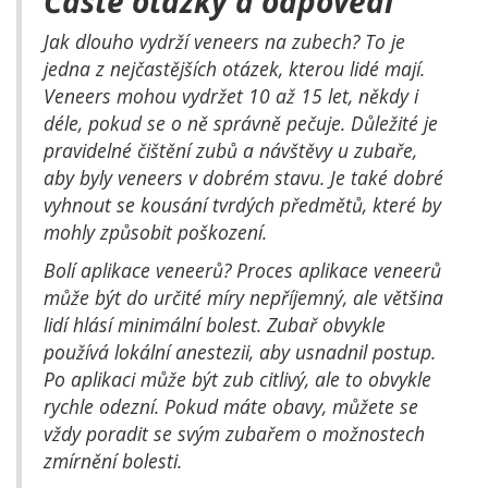
Časté otázky a odpovědi
Jak dlouho vydrží veneers na zubech? To je
jedna z nejčastějších otázek, kterou lidé mají.
Veneers mohou vydržet 10 až 15 let, někdy i
déle, pokud se o ně správně pečuje. Důležité je
pravidelné čištění zubů a návštěvy u zubaře,
aby byly veneers v dobrém stavu. Je také dobré
vyhnout se kousání tvrdých předmětů, které by
mohly způsobit poškození.
Bolí aplikace veneerů? Proces aplikace veneerů
může být do určité míry nepříjemný, ale většina
lidí hlásí minimální bolest. Zubař obvykle
používá lokální anestezii, aby usnadnil postup.
Po aplikaci může být zub citlivý, ale to obvykle
rychle odezní. Pokud máte obavy, můžete se
vždy poradit se svým zubařem o možnostech
zmírnění bolesti.