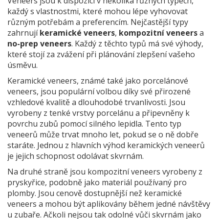
Veneers jsou k dispozici v několika různých typech,
každý s vlastnostmi, které mohou lépe vyhovovat
různým potřebám a preferencím. Nejčastější typy
zahrnují
keramické veneers
,
kompozitní veneers
a
no-prep veneers
. Každý z těchto typů má své výhody,
které stojí za zvážení při plánování zlepšení vašeho
úsměvu.
Keramické veneers, známé také jako porcelánové
veneers, jsou populární volbou díky své přirozené
vzhledové kvalitě a dlouhodobé trvanlivosti. Jsou
vyrobeny z tenké vrstvy porcelánu a připevněny k
povrchu zubů pomocí silného lepidla. Tento typ
veneerů může trvat mnoho let, pokud se o ně dobře
staráte. Jednou z hlavních výhod keramických veneerů
je jejich schopnost odolávat skvrnám.
Na druhé straně jsou kompozitní veneers vyrobeny z
pryskyřice, podobně jako materiál používaný pro
plomby. Jsou cenově dostupnější než keramické
veneers a mohou být aplikovány během jedné návštěvy
u zubaře. Ačkoli nejsou tak odolné vůči skvrnám jako