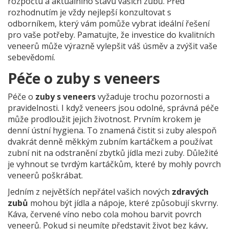
rozpočtu a aktuálního stavu vašich zubů. Před
rozhodnutím je vždy nejlepší konzultovat s
odborníkem, který vám pomůže vybrat ideální řešení
pro vaše potřeby. Pamatujte, že investice do kvalitních
veneerů může výrazně vylepšit váš úsměv a zvýšit vaše
sebevědomí.
Péče o zuby s veneers
Péče o
zuby s veneers
vyžaduje trochu pozornosti a
pravidelnosti. I když veneers jsou odolné, správná péče
může prodloužit jejich životnost. Prvním krokem je
denní ústní hygiena. To znamená čistit si zuby alespoň
dvakrát denně měkkým zubním kartáčkem a používat
zubní nit na odstranění zbytků jídla mezi zuby. Důležité
je vyhnout se tvrdým kartáčkům, které by mohly povrch
veneerů poškrábat.
Jedním z největších nepřátel vašich nových
zdravých
zubů
mohou být jídla a nápoje, které způsobují skvrny.
Káva, červené víno nebo cola mohou barvit povrch
veneerů. Pokud si neumíte představit život bez kávy,