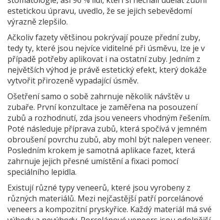
stomatologie, asi 96 % lidí, kteří si nechali udělat zubní
estetickou úpravu, uvedlo, že se jejich sebevědomí
výrazně zlepšilo.
Ačkoliv fazety většinou pokrývají pouze přední zuby,
tedy ty, které jsou nejvíce viditelné při úsměvu, lze je v
případě potřeby aplikovat i na ostatní zuby. Jedním z
největších výhod je právě estetický efekt, který dokáže
vytvořit přirozeně vypadající úsměv.
Ošetření samo o sobě zahrnuje několik návštěv u
zubaře. První konzultace je zaměřena na posouzení
zubů a rozhodnutí, zda jsou veneers vhodným řešením.
Poté následuje příprava zubů, která spočívá v jemném
obroušení povrchu zubů, aby mohl být nalepen veneer.
Posledním krokem je samotná aplikace fazet, která
zahrnuje jejich přesné umístění a fixaci pomocí
speciálního lepidla.
Existují různé typy veneerů, které jsou vyrobeny z
různých materiálů. Mezi nejčastější patří porcelánové
veneers a kompozitní pryskyřice. Každý materiál má své