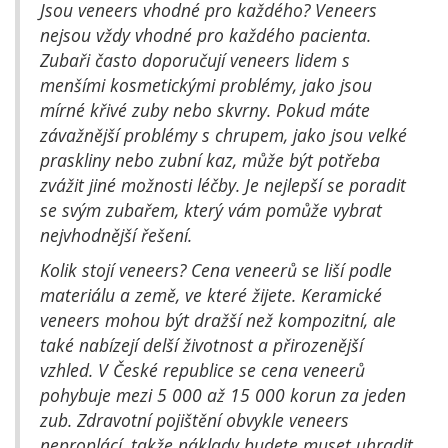
Jsou veneers vhodné pro každého? Veneers
nejsou vždy vhodné pro každého pacienta.
Zubaři často doporučují veneers lidem s
menšími kosmetickými problémy, jako jsou
mírné křivé zuby nebo skvrny. Pokud máte
závažnější problémy s chrupem, jako jsou velké
praskliny nebo zubní kaz, může být potřeba
zvážit jiné možnosti léčby. Je nejlepší se poradit
se svým zubařem, který vám pomůže vybrat
nejvhodnější řešení.
Kolik stojí veneers? Cena veneerů se liší podle
materiálu a země, ve které žijete. Keramické
veneers mohou být dražší než kompozitní, ale
také nabízejí delší životnost a přirozenější
vzhled. V České republice se cena veneerů
pohybuje mezi 5 000 až 15 000 korun za jeden
zub. Zdravotní pojištění obvykle veneers
neproplácí, takže náklady budete muset uhradit