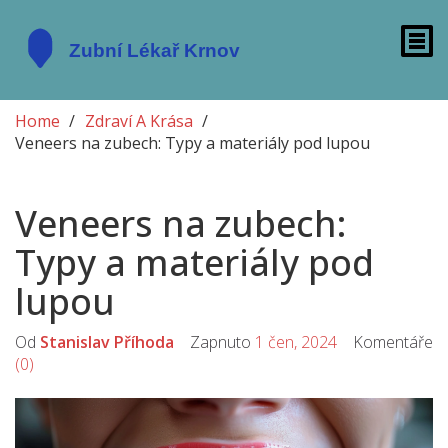
Home
Zdraví A Krása
Veneers na zubech: Typy a materiály pod lupou
Veneers na zubech:
Typy a materiály pod
lupou
Od
Stanislav Příhoda
Zapnuto
1 čen, 2024
Komentáře
(0)