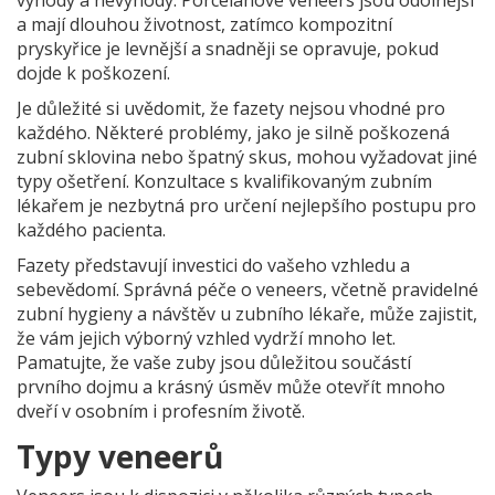
výhody a nevýhody. Porcelánové veneers jsou odolnější
a mají dlouhou životnost, zatímco kompozitní
pryskyřice je levnější a snadněji se opravuje, pokud
dojde k poškození.
Je důležité si uvědomit, že fazety nejsou vhodné pro
každého. Některé problémy, jako je silně poškozená
zubní sklovina nebo špatný skus, mohou vyžadovat jiné
typy ošetření. Konzultace s kvalifikovaným zubním
lékařem je nezbytná pro určení nejlepšího postupu pro
každého pacienta.
Fazety představují investici do vašeho vzhledu a
sebevědomí. Správná péče o veneers, včetně pravidelné
zubní hygieny a návštěv u zubního lékaře, může zajistit,
že vám jejich výborný vzhled vydrží mnoho let.
Pamatujte, že vaše zuby jsou důležitou součástí
prvního dojmu a krásný úsměv může otevřít mnoho
dveří v osobním i profesním životě.
Typy veneerů