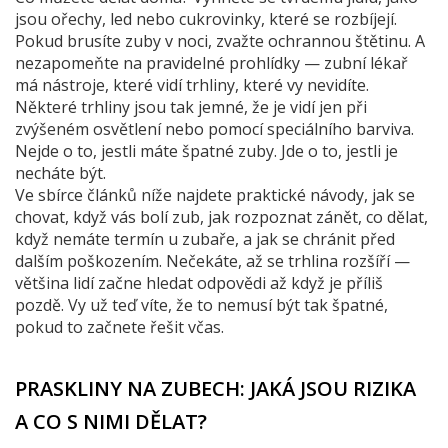
jsou ořechy, led nebo cukrovinky, které se rozbíjejí.
Pokud brusíte zuby v noci, zvažte ochrannou štětinu. A
nezapomeňte na pravidelné prohlídky — zubní lékař
má nástroje, které vidí trhliny, které vy nevidíte.
Některé trhliny jsou tak jemné, že je vidí jen při
zvýšeném osvětlení nebo pomocí speciálního barviva.
Nejde o to, jestli máte špatné zuby. Jde o to, jestli je
necháte být.
Ve sbírce článků níže najdete praktické návody, jak se
chovat, když vás bolí zub, jak rozpoznat zánět, co dělat,
když nemáte termín u zubaře, a jak se chránit před
dalším poškozením. Nečekáte, až se trhlina rozšíří —
většina lidí začne hledat odpovědi až když je příliš
pozdě. Vy už teď víte, že to nemusí být tak špatné,
pokud to začnete řešit včas.
PRASKLINY NA ZUBECH: JAKÁ JSOU RIZIKA
A CO S NIMI DĚLAT?