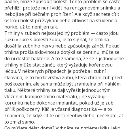
padne, může způsobit bolest. Tento problém se často
přehlíží, protože není vidět na rentgenovém snímku a
nebojí se při běžném prohlížení. Ale když začnete cítit
ostrou bolest při žvýkání nebo citlivost na studené a
horké, už to není jen tak.
Trhliny v zubech nejsou jediný problém — často jdou
ruku v ruce s
bolestí zubu
,
je to signál, že trhlina
dosáhla zubního nervu nebo způsobuje zánět
. Pokud
trhlina prošla sklovinou a dotýká se dentinu, může se
do ní dostat bakterie. A to znamená, že se z jednoduché
trhliny může stát zánět, který vyžaduje kořenovou
léčbu. V některých případech je potřeba i
zubní
sklovina
,
je to tvrdá vrstva zubu, která chrání zub před
poškozením, ale sama může být zranitelná při náhlém
tlaku
. Některé trhliny se dají vyřešit jednoduchým
vložením kompozitního materiálu, jiné vyžadují
korunku nebo dokonce implantát, pokud už je zub
příliš poškozený. Klíč je včasná diagnostika — a to
znamená, že když cítíte něco neobvyklého, nečekáte, až
to zmizí samo.
Co můžete dělat doma? Vyhněte se tvrdému jídlu, jako