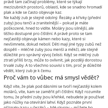
právě tam začínají problémy, které se týkají
mezizubních prostorů
,
oblastí, kde se snadno hromadí
plak a kde se často objevuje kaz
.
Ne každý zub je stejně odolný. Řezáky a křivky (přední
zuby) jsou tenčí a zranitelnější – pokud je máte
poškozené, hned to vidíte. Moláry jsou silnější, ale
těžko dostupné pro čištění. A právě proto se tam
nejčastěji objevuje kámen nebo kazy, které si
nevšimnete, dokud nebolí. Děti mají jiné typy zubů než
dospělí – mléčné zuby jsou menší a měkčí, ale stejně
důležité pro správný vývoj čelisti. Když se mléčný zub
ztratí příliš brzy, může to ovlivnit, jak později dorostou
trvalé zuby. A to všechno souvisí s tím, proč je důležité
vědět, který zub je k čemu.
Proč vám to vůbec má smysl vědět?
Když víte, že plak pod dásními se tvoří nejčastěji kolem
molárů, víte, kam se zaměřit při čištění. Když rozumíte
tomu, že přední zuby jsou křehké, nebudete je používat
jako nůžky na otevírání lahví. Když poznáte první
příznaky kazu u řezáků – bílé skvrny – můžete ho