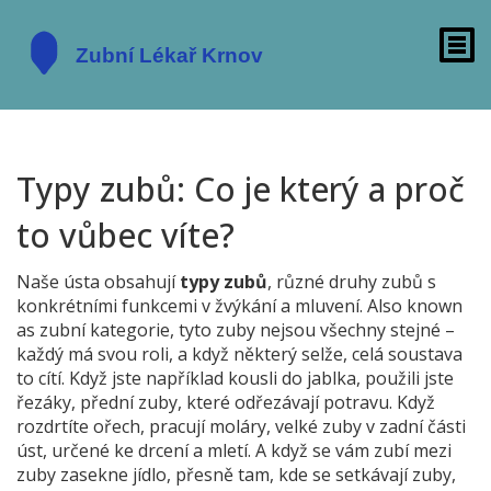
Typy zubů: Co je který a proč
to vůbec víte?
Naše ústa obsahují
typy zubů
,
různé druhy zubů s
konkrétními funkcemi v žvýkání a mluvení
. Also known
as
zubní kategorie
, tyto zuby nejsou všechny stejné –
každý má svou roli, a když některý selže, celá soustava
to cítí.
Když jste například kousli do jablka, použili jste
řezáky
,
přední zuby, které odřezávají potravu
. Když
rozdrtíte ořech, pracují
moláry
,
velké zuby v zadní části
úst, určené ke drcení a mletí
. A když se vám zubí mezi
zuby zasekne jídlo, přesně tam, kde se setkávají zuby,