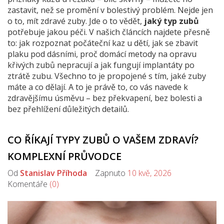
zastavit, než se promění v bolestivý problém. Nejde jen
o to, mít zdravé zuby. Jde o to vědět,
jaký typ zubů
potřebuje jakou péči. V našich článcích najdete přesně
to: jak rozpoznat počáteční kaz u dětí, jak se zbavit
plaku pod dásními, proč domácí metody na opravu
křivých zubů nepracují a jak fungují implantáty po
ztrátě zubu. Všechno to je propojené s tím, jaké zuby
máte a co dělají. A to je právě to, co vás navede k
zdravějšímu úsměvu – bez překvapení, bez bolesti a
bez přehlížení důležitých detailů.
CO ŘÍKAJÍ TYPY ZUBŮ O VAŠEM ZDRAVÍ?
KOMPLEXNÍ PRŮVODCE
Od
Stanislav Příhoda
Zapnuto
10 kvě, 2026
Komentáře
(0)