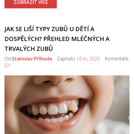
ZOBRAZIT VÍCE
JAK SE LIŠÍ TYPY ZUBŮ U DĚTÍ A
DOSPĚLÝCH? PŘEHLED MLÉČNÝCH A
TRVALÝCH ZUBŮ
Od
Stanislav Příhoda
Zapnuto
18 lis, 2025
Komentáře
(0)