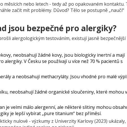
 po měsících nebo letech - tedy až po opakovaném kontaktu.
áhle začít mít problémy. Důvod? Tělo se postupně „naučí“
d jsou bezpečné pro alergiky?
 prošli alergologickým testováním, existují jasně bezpečnější
ekovy, neobsahují žádné kovy, jsou biologicky inertní a mají
o alergiky. V Česku se používají u více než 70 % pacientů s
nerály a neobsahují methacryláty. Jsou vhodné pro malé výpl
íku, neobsahují žádné organické sloučeniny, které mohou v
tan je velmi málo alergenní, ale některé slitiny mohou obsah
iky je lepší vybírat „pure titanium“ bez příměsí.
akticky nulové - výzkumy z Univerzity Karlovy (2023) ukázaly,