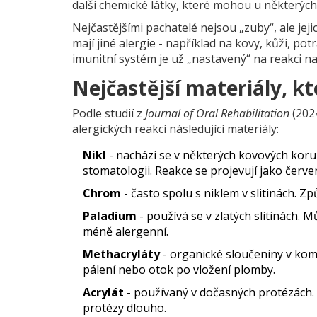
další chemické látky, které mohou u některých l
Nejčastějšími pachatelé nejsou „zuby“, ale jeji
mají jiné alergie - například na kovy, kůži, pot
imunitní systém je už „nastavený“ na reakci na 
Nejčastější materiály, kt
Podle studií z
Journal of Oral Rehabilitation
(2024
alergických reakcí následující materiály:
Nikl
- nachází se v některých kovových koru
stomatologii. Reakce se projevují jako červe
Chrom
- často spolu s niklem v slitinách. Z
Paladium
- používá se v zlatých slitinách. Mů
méně alergenní.
Methacryláty
- organické sloučeniny v kom
pálení nebo otok po vložení plomby.
Acrylát
- používaný v dočasných protézách. 
protézy dlouho.