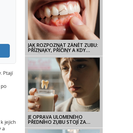
JAK ROZPOZNAT ZÁNĚT ZUBU:
PŘÍZNAKY, PŘÍČINY A KDY
NAVŠTÍVIT ZUBAŘE
. Ptají
 po
JE OPRAVA ULOMENÉHO
PŘEDNÍHO ZUBU STOJÍ ZA
k jejich
INVESTICI? VŠE, CO
y a
POTŘEBUJETE VĚDĚT O CENÁCH