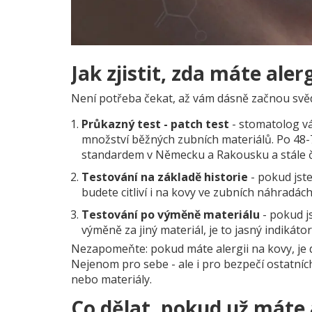
Jak zjistit, zda máte aler
Není potřeba čekat, až vám dásně začnou svědit.
Průkazný test - patch test
- stomatolog vá
množství běžných zubních materiálů. Po 48-7
standardem v Německu a Rakousku a stále čas
Testování na základě historie
- pokud jste
budete citliví i na kovy ve zubních náhradách
Testování po výměně materiálu
- pokud j
výměně za jiný materiál, je to jasný indikátor
Nezapomeňte: pokud máte alergii na kovy, je 
Nejenom pro sebe - ale i pro bezpečí ostatníc
nebo materiály.
Co dělat, pokud už máte 