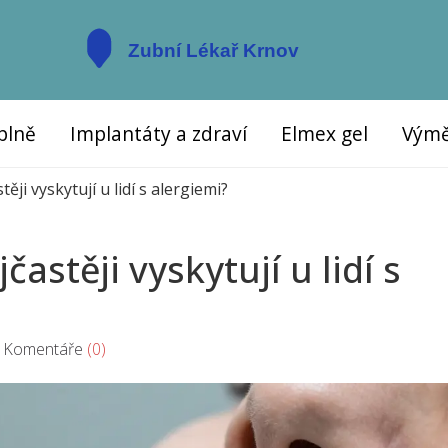
plně
Implantáty a zdraví
Elmex gel
Výmě
ěji vyskytují u lidí s alergiemi?
častěji vyskytují u lidí s
omentáře
(0)