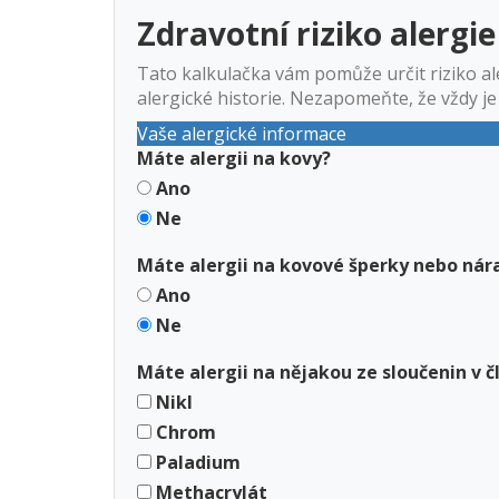
Zdravotní riziko alergi
Tato kalkulačka vám pomůže určit riziko al
alergické historie. Nezapomeňte, že vždy j
Vaše alergické informace
Máte alergii na kovy?
Ano
Ne
Máte alergii na kovové šperky nebo ná
Ano
Ne
Máte alergii na nějakou ze sloučenin v 
Nikl
Chrom
Paladium
Methacrylát