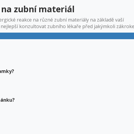
e na zubní materiál
ergické reakce na různé zubní materiály na základě vaší
e nejlepší konzultovat zubního lékaře před jakýmkoli zákrok
ramky?
článku?