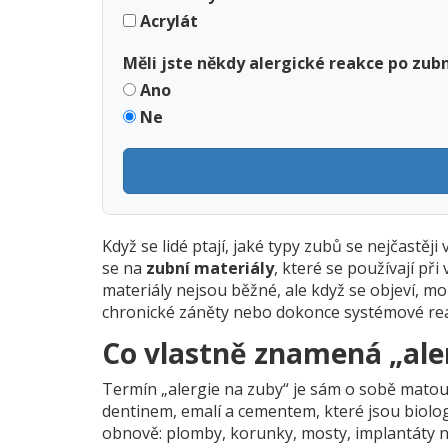
Acrylát
Měli jste někdy alergické reakce po zub
Ano
Ne
Když se lidé ptají, jaké typy zubů se nejčastěji v
se na
zubní materiály
, které se používají př
materiály nejsou běžné, ale když se objeví, 
chronické záněty nebo dokonce systémové re
Co vlastně znamená „ale
Termín „alergie na zuby“ je sám o sobě matoucí
dentinem, emalí a cementem, které jsou biologic
obnově: plomby, korunky, mosty, implantáty ne