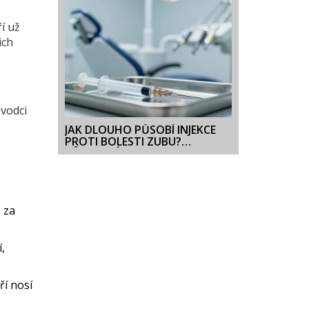
A MOŽNOSTECH
ří už
ich
ůvodci
JAK DLOUHO PŮSOBÍ INJEKCE
PROTI BOLESTI ZUBU?
PŮSOBENÍ, TYPY A TIPY PRO
DELŠÍ ÚLEVU
e za
,
ří nosí