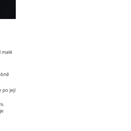
í malé
dobně
po její
m.
je