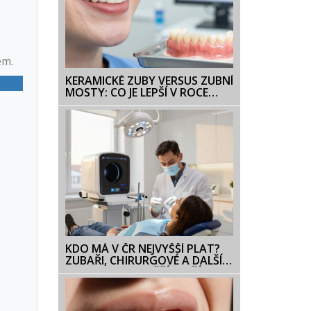
em.
KERAMICKÉ ZUBY VERSUS ZUBNÍ
MOSTY: CO JE LEPŠÍ V ROCE
2026?
KDO MÁ V ČR NEJVYŠŠÍ PLAT?
ZUBAŘI, CHIRURGOVÉ A DALŠÍ
PROFESE S NEJVYŠŠÍMI PŘÍJMY