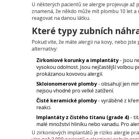
U některých pacientů se alergie projevuje až
znamená, že někdo může mít plombu 10 let a n
reagovat na danou látku.
Které typy zubních náhra
Pokud víte, že máte alergii na kovy, nebo jste
alternativy:
Zirkoniové korunky a implantáty
- jsou n
vysokou odolnost. Jsou nejčastější volbou pr
prokázanou kovovou alergií.
Skloionomerové plomby
- obsahují jen mi
nejsou vhodné pro velké zatížení.
Čisté keramické plomby
- vyráběné z křem
reakci.
Implantáty z čistého titanu (grade 4)
- ti
malé množství hliníku nebo vanadu. Pro alerg
U zirkoniových implantátů je riziko alergie pr