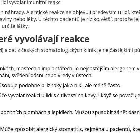
idí vyvolat imunitní reakci.
ch náhrady. Alergické reakce se objevují především u lidí, kte
raviny nebo léky. U těchto pacientů je riziko větší, protože jej
určité látky.
eré vyvolávají reakce
) a dat z českých stomatologických klinik je nejčastějšími p
nkách, mostech a implantátech. Je nejčastějším alergenem v
nání, svědění dásní nebo vředy v ústech.
působuje podobné příznaky jako nikl, ale méně často.
že vyvolat reakci u lidí s citlivostí na kovy, i když se považuj
pozitních plombách a lepidlech. Můžou způsobit zánět dásní
Může způsobit alergický stomatitis, zejména u pacientů, kte