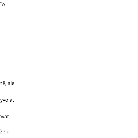
 To
ně, ale
yvolat
ovat
 že u