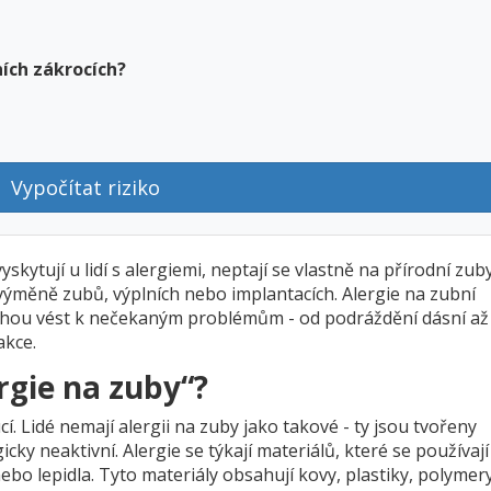
ních zákrocích?
Vypočítat riziko
yskytují u lidí s alergiemi, neptají se vlastně na přírodní zuby
i výměně zubů, výplních nebo implantacích. Alergie na zubní
mohou vést k nečekaným problémům - od podráždění dásní až
akce.
rgie na zuby“?
. Lidé nemají alergii na zuby jako takové - ty jsou tvořeny
ky neaktivní. Alergie se týkají materiálů, které se používají 
bo lepidla. Tyto materiály obsahují kovy, plastiky, polymer