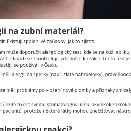
gii na zubní materiál?
 Existují spolehlivé způsoby, jak to zjistit:
m může doporučit alergologický test, kde se na kůži aplikuj
2 hodinách se zkontroluje, zda došlo k reakci. Tento test je
těji se používá i v Česku.
 měli alergii na šperky (např. zlaté náhrdelníky), pravděpo
.
ste měli problémy po vložení nové plomby a příznaky zmizely 
.
důležité to říct svému stomatologovi
před
jakýmkoli zákroke
h pacientů, protože některé látky mohou znečišťovat nástro
alergickou reakci?