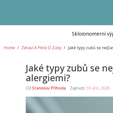
Skloionomerní vý
Home
Zdraví A Péče O Zuby
Jaké typy zubů se nejčast
Jaké typy zubů se nej
alergiemi?
Od
Stanislav Příhoda
Zapnuto
16 úno, 2026
K