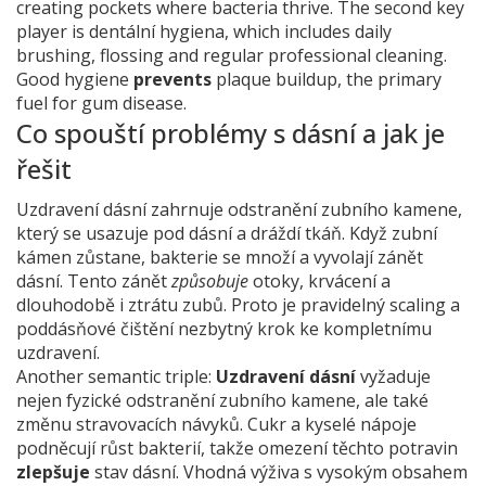
creating pockets where bacteria thrive. The second key
player is
dentální hygiena
, which includes daily
brushing, flossing and regular professional cleaning.
Good hygiene
prevents
plaque buildup, the primary
fuel for gum disease.
Co spouští problémy s dásní a jak je
řešit
Uzdravení dásní zahrnuje odstranění
zubního kamene
,
který se usazuje pod dásní a dráždí tkáň. Když zubní
kámen zůstane, bakterie se množí a vyvolají
zánět
dásní
. Tento zánět
způsobuje
otoky, krvácení a
dlouhodobě i ztrátu zubů. Proto je pravidelný scaling a
poddásňové čištění nezbytný krok ke kompletnímu
uzdravení.
Another semantic triple:
Uzdravení dásní
vyžaduje
nejen fyzické odstranění zubního kamene, ale také
změnu stravovacích návyků. Cukr a kyselé nápoje
podněcují růst bakterií, takže omezení těchto potravin
zlepšuje
stav dásní. Vhodná výživa s vysokým obsahem