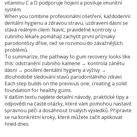
vitamínu C a D podporuje hojení a posiluje imunitní
systém.
When you combine profesionální ošetření, každodenní
dentální hygienu
a zdravou stravu, uzdravení dásní se
stává reálným cílem. Navíc, pravidelné kontroly u
zubního lékaře pomáhají zachytit první příznaky
parodontózy dříve, než se rozvinou do závažnějších
problémů.
To summarize, the pathway to gum recovery looks like
this: odstranění zubního kamene → kontrola zánětu
dásní → posílení dentální hygieny a výživy →
dlouhodobé sledování stavů parodontálního zdraví.
Each step builds on the previous one, creating a solid
foundation for healthy gums.
V dalším textu najdete detailní návody, praktické tipy a
odpovědi na časté otázky, které vám pomohou nastavit
správnou péči a dosáhnout trvalých výsledků. Připravte
se na konkrétní kroky, které můžete začít aplikovat
hned dnes.