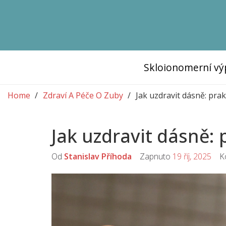
Skloionomerní vý
Home
Zdraví A Péče O Zuby
Jak uzdravit dásně: prak
Jak uzdravit dásně: 
Od
Stanislav Příhoda
Zapnuto
19 říj, 2025
Ko