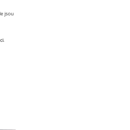
de jsou
ci.