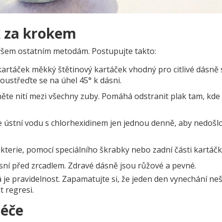
k za krokem
 všem ostatním metodám. Postupujte takto:
kartáček
měkký štětinový kartáček vhodný pro citlivé dásně
oustřeďte se na úhel 45° k dásni.
te nití mezi všechny zuby. Pomáhá odstranit plak tam, kde
ee ústní vodu s chlorhexidinem jen jednou denně, aby nedošl
akterie, pomocí speciálního škrabky nebo zadní části kartáčk
sní před zrcadlem. Zdravé dásně jsou růžové a pevné.
á je pravidelnost. Zapamatujte si, že jeden den vynechání neš
t regresi.
péče