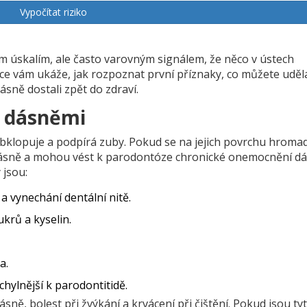
Vypočítat riziko
m úskalím, ale často varovným signálem, že něco v ústech
dce vám ukáže, jak rozpoznat první příznaky, co můžete uděl
ásně dostali zpět do zdraví.
s dásněmi
obklopuje a podpírá zuby
. Pokud se na jejich povrchu hromad
 dásně a mohou vést k
parodontóze
chronické onemocnění dá
 jsou:
a vynechání dentální nitě.
krů a kyselin.
a.
chylnější k parodontitidě.
sně, bolest při žvýkání a krvácení při čištění. Pokud jsou ty