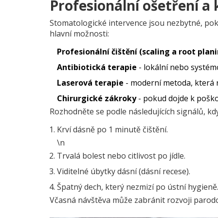
Profesionální ošetření a 
Stomatologické intervence jsou nezbytné, pok
hlavní možnosti:
Profesionální čištění (scaling a root plan
Antibiotická terapie
- lokální nebo systémo
Laserová terapie
- moderní metoda, která 
Chirurgické zákroky
- pokud dojde k poško
Rozhodněte se podle následujících signálů, kdy 
Krví dásně po 1 minutě čištění.
\n
Trvalá bolest nebo citlivost po jídle.
Viditelné úbytky dásní (dásní recese).
Špatný dech, který nezmizí po ústní hygieně
Včasná návštěva může zabránit rozvoji parodon