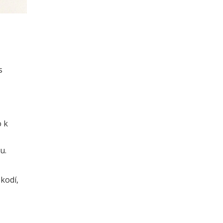
s
o k
u.
kodí,