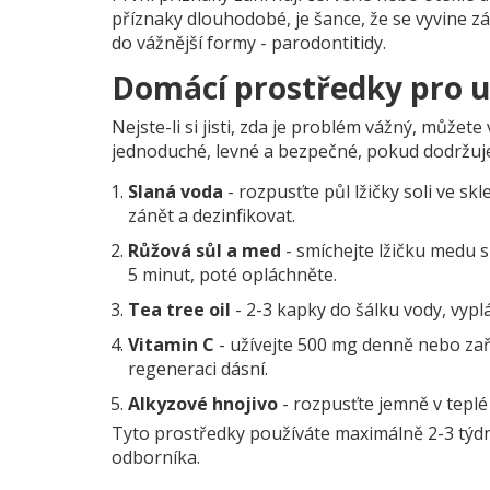
příznaky dlouhodobé, je šance, že se vyvine
zá
do vážnější formy - parodontitidy.
Domácí prostředky pro
u
Nejste-li si jisti, zda je problém vážný, můž
jednoduché, levné a bezpečné, pokud dodržuj
Slaná voda
- rozpusťte půl lžičky soli ve sk
zánět a dezinfikovat.
Růžová sůl a med
- smíchejte lžičku medu s
5 minut, poté opláchněte.
Tea tree oil
- 2-3 kapky do šálku vody, vyplá
Vitamin C
- užívejte 500 mg denně nebo zařaď
regeneraci dásní.
Alkyzové hnojivo
- rozpusťte jemně v teplé 
Tyto prostředky používáte maximálně 2-3 týdny
odborníka.