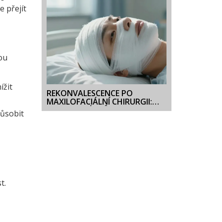
e přejít
ou
ížit
REKONVALESCENCE PO
MAXILOFACIÁLNÍ CHIRURGII:
KOMPLETNÍ PRŮVODCE
působit
ZOTAVENÍM
t.