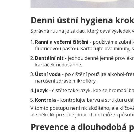
Denni ústní hygiena kro
Správná rutina je základ, který dává výsledek
Ranní a večerní čištění
- používáme
zubní 
fluoridovou pastou. Kartáčujte dva minuty, s
Dentální nit
- jednou denně jemně provlékně
kartáček nedosáhne.
Ústní voda
- po čištění použijte alkohol-fr
narušení zdravé mikroflóry.
Jazyk
- čistěte také jazyk, kde se hromadí b
Kontrola
- kontrolujte barvu a strukturu dá
V tomto postupu není nic složitého, ale klíčov
ale několik po sobě jdoucích dní může způsobi
Prevence a dlouhodobá 