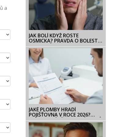
ů a
JAK BOLÍ KDYŽ ROSTE
OSMICKA? PRAVDA O BOLESTI
A JAK S NÍ PORADIT
JAKÉ PLOMBY HRADÍ
POJIŠŤOVNA V ROCE 2026?
KOMPLETNÍ PŘEHLED NÁKLADŮ