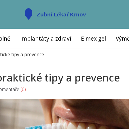
plně
Implantáty a zdraví
Elmex gel
Výmě
tické tipy a prevence
praktické tipy a prevence
mentáře
(0)