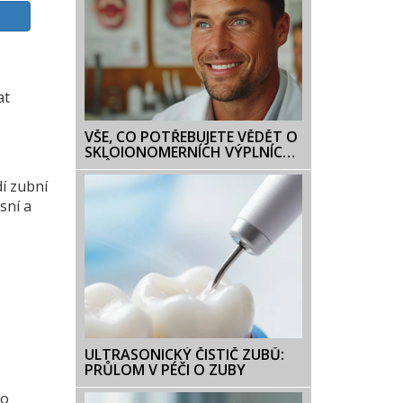
at
VŠE, CO POTŘEBUJETE VĚDĚT O
SKLOIONOMERNÍCH VÝPLNÍCH:
PRŮVODCE PRO PACIENTY
í zubní
sní a
ULTRASONICKÝ ČISTIČ ZUBŮ:
PRŮLOM V PÉČI O ZUBY
to