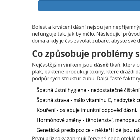
Bolest a krvácení dásní nejsou jen nepříjemný
nefunguje tak, jak by mělo. Následující průvo
doma a kdy je čas zavolat zubaře, abyste své d
Co způsobuje problémy 
Nejčastějším viníkem jsou
dásně
tkáň, která 
plak, bakterie produkují toxiny, které dráždí
podpůrných struktur zubu
. Další časté faktory
Špatná ústní hygiena - nedostatečné čištění 
Špatná strava - málo vitamínu C, nadbytek cu
Kouření - oslabuje imunitní odpověď dásní.
Hormónové změny - těhotenství, menopauz
Genetická predispozice - někteří lidé jsou ná
První příznaky zahrnují červené nebo oteklé dá