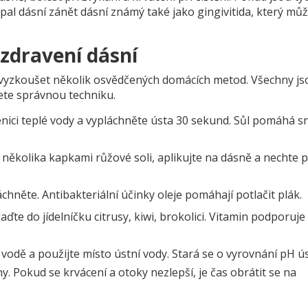
pal dásní
zánět dásní známý také jako gingivitida
, který můž
zdravení dásní
ete vyzkoušet několik osvědčených domácích metod. Všechny js
ete správnou techniku.
lenici teplé vody a vypláchněte ústa 30 sekund. Sůl pomáhá sn
 několika kapkami růžové soli, aplikujte na dásně a nechte 
chněte. Antibakteriální účinky oleje pomáhají potlačit plák.
te do jídelníčku citrusy, kiwi, brokolici. Vitamin podporuje
vodě a použijte místo ústní vody. Stará se o vyrovnání pH ús
. Pokud se krvácení a otoky nezlepší, je čas obrátit se na