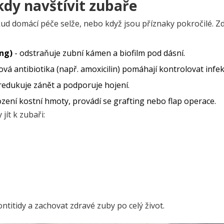
kdy navštívit zubaře
ud domácí péče selže, nebo když jsou příznaky pokročilé. Z
ing)
- odstraňuje zubní kámen a biofilm pod dásní.
vá antibiotika (např. amoxicilin) pomáhají kontrolovat infek
redukuje zánět a podporuje hojení.
zení kostní hmoty, provádí se grafting nebo flap operace.
jít k zubaři:
.
titidy a zachovat zdravé zuby po celý život.