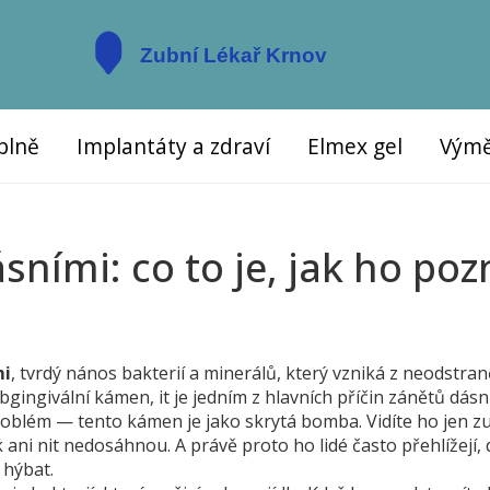
plně
Implantáty a zdraví
Elmex gel
Výmě
ními: co to je, jak ho poz
mi
,
tvrdý nános bakterií a minerálů, který vzniká z neodstra
bgingivální kámen
, it
je jedním z hlavních příčin zánětů dásn
roblém — tento kámen je jako skrytá bomba. Vidíte ho jen z
 ani nit nedosáhnou. A právě proto ho lidé často přehlížejí,
 hýbat.