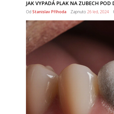
JAK VYPADÁ PLAK NA ZUBECH POD 
Od
Stanislav Příhoda
Zapnuto
26 led, 2024
K