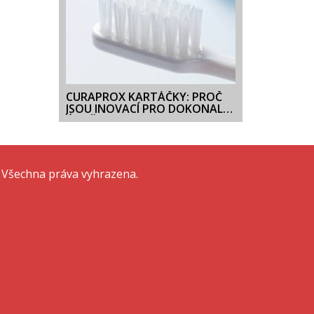
CURAPROX KARTÁČKY: PROČ
JSOU INOVACÍ PRO DOKONALÝ
ÚSMĚV A JAK VYBRAT TEN
PRAVÝ
 Všechna práva vyhrazena.