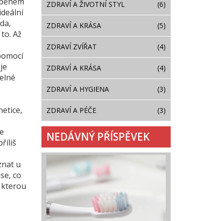
e během
ZDRAVÍ A ŽIVOTNÍ STYL
(6)
ideální
ida
,
ZDRAVÍ A KRÁSA
(5)
 to. Až
ZDRAVÍ ZVÍŘAT
(4)
pomocí
je
ZDRAVÍ A KRÁSA
(4)
delné
ZDRAVÍ A HYGIENA
(3)
netice,
ZDRAVÍ A PÉČE
(3)
te
NEDÁVNÝ PŘÍSPĚVEK
říliš
znat u
 se, co
, kterou