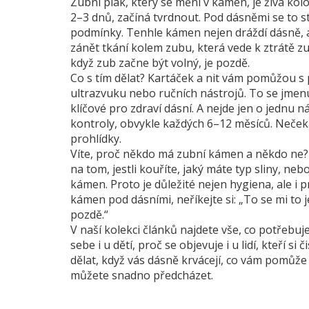
Zubní plak, který se mění v kámen, je živá kolo
2–3 dnů, začíná tvrdnout. Pod dásněmi se to st
podmínky. Tenhle kámen nejen dráždí dásně, ale
zánět tkání kolem zubu, která vede k ztrátě z
když zub začne být volný, je pozdě.
Co s tím dělat? Kartáček a nit vám pomůžou s
ultrazvuku nebo ručních nástrojů. To se jmen
klíčové pro zdraví dásní
. A nejde jen o jednu 
kontroly, obvykle každých 6–12 měsíců. Nečeká
prohlídky.
Víte, proč někdo má zubní kámen a někdo ne? Nen
na tom, jestli kouříte, jaký máte typ sliny, neb
kámen. Proto je důležité nejen hygiena, ale i
kámen pod dásními, neříkejte si: „To se mi to je
pozdě.“
V naší kolekci článků najdete vše, co potřebu
sebe i u dětí, proč se objevuje i u lidí, kteří s
dělat, když vás dásně krvácejí, co vám pomůže 
můžete snadno předcházet.