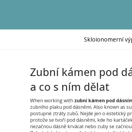
Skloionomerní vý
Zubní kámen pod dás
a co s ním dělat
When working with
zubní kámen pod dásní
zubního plaku pod dásněmi
. Also known as
su
postupné ztráty zubů
.
Nejde jen o estetický p
protože se tvoří pod dásněmi, kde ho kartáček
nezačnou dásně krvácat nebo zuby se začnou