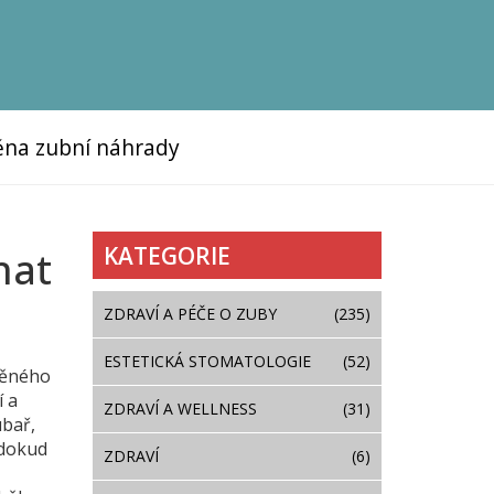
na zubní náhrady
KATEGORIE
nat
ZDRAVÍ A PÉČE O ZUBY
(235)
ESTETICKÁ STOMATOLOGIE
(52)
něného
í a
ZDRAVÍ A WELLNESS
(31)
ubař,
 dokud
ZDRAVÍ
(6)