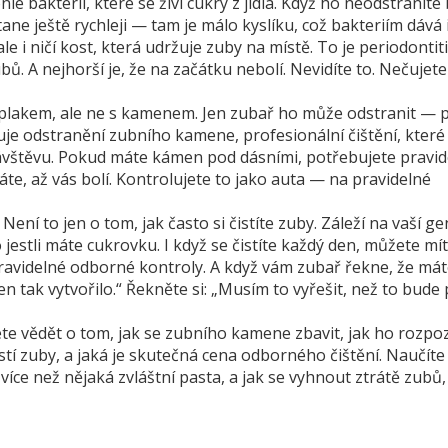
nie bakterií, které se živí cukry z jídla. Když ho neodstranít
ane ještě rychleji — tam je málo kyslíku, což bakteriím dává 
 i ničí kost, která udržuje zuby na místě. To je
periodontit
ubů
. A nejhorší je, že na začátku nebolí. Nevidíte to. Nečujete
 plakem, ale ne s kamenem. Jen zubař ho může odstranit — 
uje
odstranění zubního kamene
,
profesionální čištění, které 
návštěvu. Pokud máte kámen pod dásními, potřebujete pravi
te, až vás bolí. Kontrolujete to jako auta — na pravidelné
í to jen o tom, jak často si čistíte zuby. Záleží na vaší ge
o jestli máte cukrovku. I když se čistíte každý den, můžete mít
 pravidelné odborné kontroly. A když vám zubař řekne, že má
n tak vytvořilo.“ Řekněte si: „Musím to vyřešit, než to bude p
jete vědět o tom, jak se zubního kamene zbavit, jak ho rozpo
i čistí zuby, a jaká je skutečná cena odborného čištění. Naučíte
více než nějaká zvláštní pasta, a jak se vyhnout ztrátě zubů