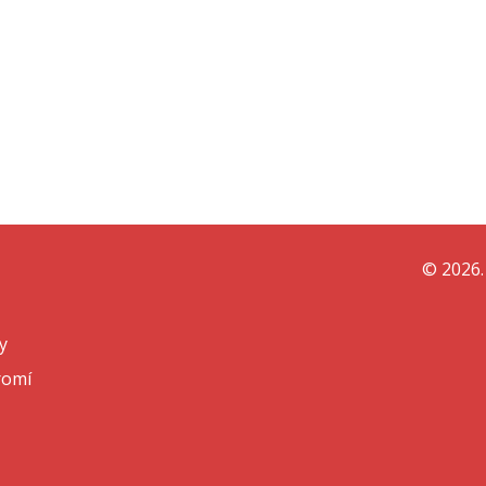
© 2026.
y
romí