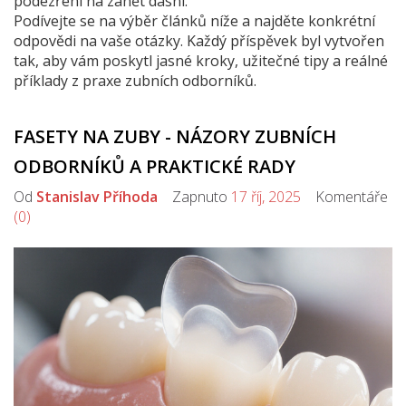
podezření na zánět dásní.
Podívejte se na výběr článků níže a najděte konkrétní
odpovědi na vaše otázky. Každý příspěvek byl vytvořen
tak, aby vám poskytl jasné kroky, užitečné tipy a reálné
příklady z praxe zubních odborníků.
FASETY NA ZUBY - NÁZORY ZUBNÍCH
ODBORNÍKŮ A PRAKTICKÉ RADY
Od
Stanislav Příhoda
Zapnuto
17 říj, 2025
Komentáře
(0)