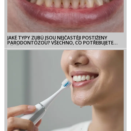
JAKÉ TYPY ZUBŮ JSOU NEJČASTĚJI POSTIŽENY
PARODONTÓZOU? VŠECHNO, CO POTŘEBUJETE
VĚDĚT