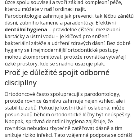
úzce spolu souvisejí a tvoří základ komplexní péče,
kterou můžete v naší ordinaci najít.
Parodontologie zahrnuje jak prevenci, tak léčbu zánětů
dásní, zubního kamene a paradentózy. Efektivní
dentální hygiena
– pravidelné čištění, mezizubní
kartáčky a ústní vodu – je klíčová pro snížení
bakteriální zátěže a udržení zdravých dásní. Bez dobré
hygieny se i nejmodernější ortodontické postupy
mohou zkompromitovat, protože rovnátka vytvářejí
úzké prostory, kde se snadno usazuje plak.
Proč je důležité spojit odborné
disciplíny
Ortodoncové často spolupracují s parodontology,
protože rovnice úsměvu zahrnuje nejen vzhled, ale i
stabilitu zubů. Pokud je kostní tkáň oslabená, může
posun zubů během ortodontické léčby být neúspěšný.
Naopak, správná dentální hygiena zajišťuje, že
rovnátka nebudou zbytečně zatěžovat dásně a tím
snižuje riziko infekcí. Tato vzájemná podpora se odráží