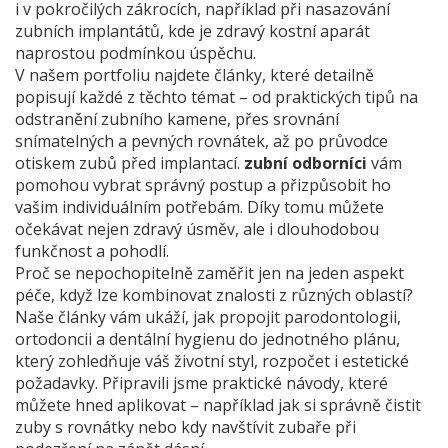
i v pokročilých zákrocích, například při nasazování
zubních implantátů, kde je zdravý kostní aparát
naprostou podmínkou úspěchu.
V našem portfoliu najdete články, které detailně
popisují každé z těchto témat – od praktických tipů na
odstranění zubního kamene, přes srovnání
snímatelných a pevných rovnátek, až po průvodce
otiskem zubů před implantací.
zubní odborníci
vám
pomohou vybrat správný postup a přizpůsobit ho
vašim individuálním potřebám. Díky tomu můžete
očekávat nejen zdravý úsměv, ale i dlouhodobou
funkčnost a pohodlí.
Proč se nepochopitelně zaměřit jen na jeden aspekt
péče, když lze kombinovat znalosti z různých oblastí?
Naše články vám ukáží, jak propojit parodontologii,
ortodoncii a dentální hygienu do jednotného plánu,
který zohledňuje váš životní styl, rozpočet i estetické
požadavky. Připravili jsme praktické návody, které
můžete hned aplikovat – například jak si správně čistit
zuby s rovnátky nebo kdy navštívit zubaře při