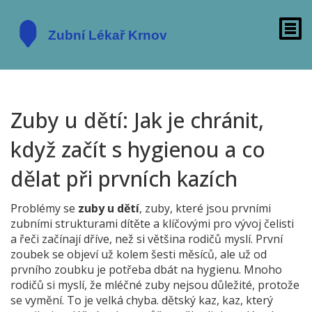
Zuby u dětí: Jak je chránit,
když začít s hygienou a co
dělat při prvních kazích
Problémy se
zuby u dětí
,
zuby, které jsou prvními
zubními strukturami dítěte a klíčovými pro vývoj čelisti
a řeči
začínají dříve, než si většina rodičů myslí. První
zoubek se objeví už kolem šesti měsíců, ale už od
prvního zoubku je potřeba dbát na hygienu. Mnoho
rodičů si myslí, že mléčné zuby nejsou důležité, protože
se vymění. To je velká chyba.
dětský kaz
,
kaz, který