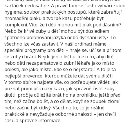
kartáček nedosáhne. A právě tam se často vytváří
zubní
hygiena
,
soubor praktických postupů, které zabraňují
hromadění plaku a tvorbě kazu
potřebuje být
komplexní. Víte, že i děti mohou mít plak pod dásními?
Nebo že křivé zuby u dětí mohou být důsledkem
špatného polohování jazyka nebo dýchání ústy? To
všechno lze včas zastavit. V naší ordinaci máme
speciální programy pro děti – hraje se, učí se a přitom
se zuby chrání. Nejde jen o léčbu. Jde o to, aby dítě
nebo děti nezapamatovalo zubní lékaře jako místo
bolesti, ale jako místo, kde se o něj starají. A to je ta
nejlepší prevence, kterou můžete dát svému dítěti.
V tomto sbírce najdete vše, co potřebujete vědět: jak
poznat první příznaky kazu, jak správně čistit zuby
dítěti, proč je důležité brát ho na prohlídku ještě před
tím, než začne bolět, a co dělat, když se zoubek zlomí
nebo začne být citlivý. Všechno to, co je reálné,
praktické a nevyžaduje odborné znalosti – jen chvíli
času a správné informace.