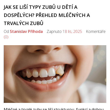
JAK SE LIŠÍ TYPY ZUBŮ U DĚTÍ A
DOSPĚLÝCH? PŘEHLED MLÉČNÝCH A
TRVALÝCH ZUBŮ
Od
Stanislav Příhoda
Zapnuto
18 lis, 2025
Komentáře
(0)
Mléčné a trvalé zuby se liší strukturou, funkcí a dobou