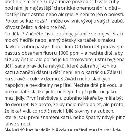
postihuje mléčné zuby a může poškodit i trvalé zuby
pod nimi
je nejčastější chronické onemocnění u dětí –
častější než astma nebo alergie. A není to jen o bolesti.
Pokud se kaz rozšíří, může ovlivnit vývoj trvalých zubů,
křivost čelisti a dokonce řeč.
Co dělat? Začněte čistit zoubky, jakmile se objeví. Stačí
mokrý hadřík nebo jemný dětský kartáček s malou
dávkou zubní pasty s fluoridem. Od dvou let používejte
pastu s obsahem fluoru 1000 ppm – a nechte dítě, aby
si zuby čistilo, ale pořád je kontrolovalte.
ústní hygiena
dětí
,
sada pravidel a návyků, které zabraňují vzniku
kazu a zánětů dásní u dětí
není jen o kartáčku. Záleží i
na stravě – cukr v džemu, šťávách nebo sladkých
nápojích je neviditelný nepřítel. Nechte dítě pít vodu, a
pokud dáte sladké jídlo, udělejte to při jídle, ne jako
mezi jídly. První návštěva u zubního lékaře by měla být
do dvou let. Ne proto, že by mělo něco bolet, ale proto,
že lékař vidí, co rodič nevidí: bílé skvrny na zubech,
které jsou první znamení kazu, nebo špatný návyk pít z
láhve v noci.
Ne každý kaz je vidět. Někdy se začíná mezi zuby, kde