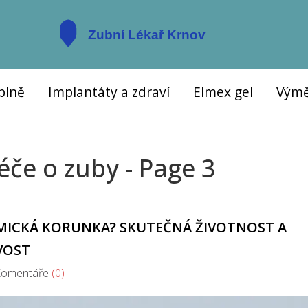
plně
Implantáty a zdraví
Elmex gel
Výmě
éče o zuby - Page 3
MICKÁ KORUNKA? SKUTEČNÁ ŽIVOTNOST A
IVOST
mentáře
(0)