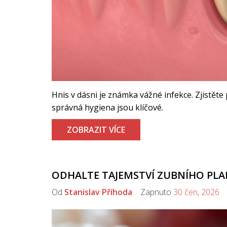
Hnis v dásni je známka vážné infekce. Zjistěte
správná hygiena jsou klíčové.
ZOBRAZIT VÍCE
ODHALTE TAJEMSTVÍ ZUBNÍHO PLAK
Od
Stanislav Příhoda
Zapnuto
30 čen, 2026
K