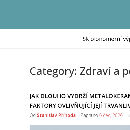
Skloionomerní vý
Category: Zdraví a p
JAK DLOUHO VYDRŽÍ METALOKERA
FAKTORY OVLIVŇUJÍCÍ JEJÍ TRVANL
Od
Stanislav Příhoda
Zapnuto
6 čec, 2026
Ko