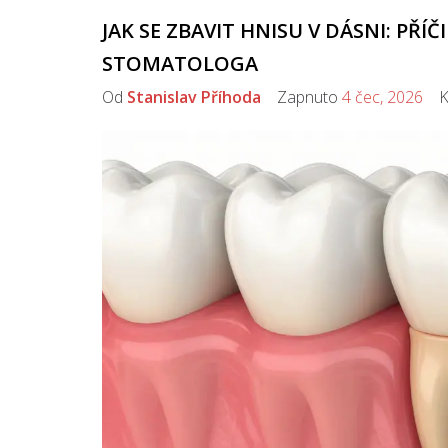
JAK SE ZBAVIT HNISU V DÁSNI: PŘ
STOMATOLOGA
Od
Stanislav Příhoda
Zapnuto
4 čec, 2026
Ko