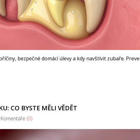
 příčiny, bezpečné domácí úlevy a kdy navštívit zubaře. Preve
U: CO BYSTE MĚLI VĚDĚT
omentáře
(0)