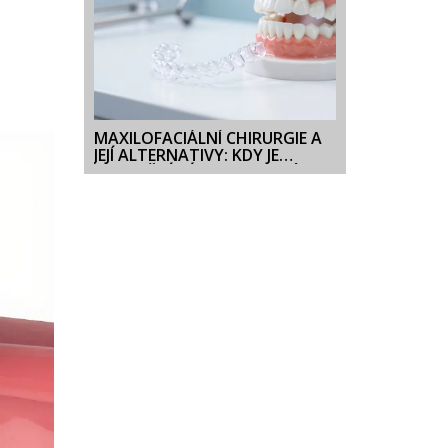
MAXILOFACIÁLNÍ CHIRURGIE A
JEJÍ ALTERNATIVY: KDY JE
OPERAČNÍ ZÁKROK NUTNÝ A
KDY NE?