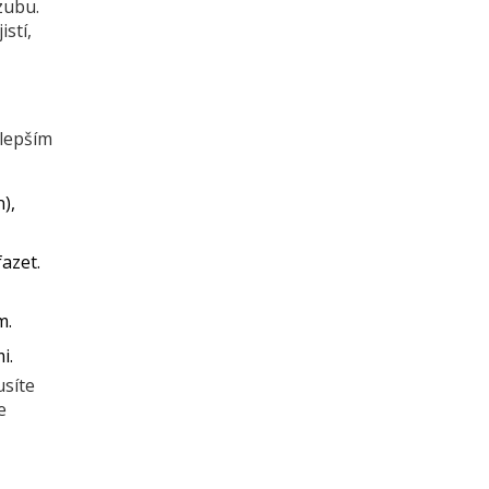
zubu.
istí,
jlepším
),
azet.
m.
i.
síte
e