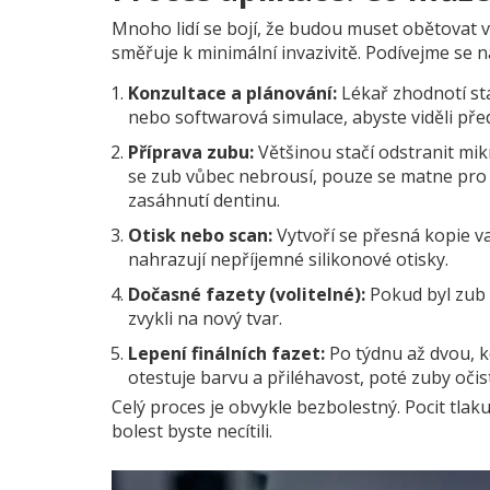
Mnoho lidí se bojí, že budou muset obětovat 
směřuje k minimální invazivitě. Podívejme se 
Konzultace a plánování:
Lékař zhodnotí sta
nebo softwarová simulace, abyste viděli pře
Příprava zubu:
Většinou stačí odstranit mikr
se zub vůbec nebrousí, pouze se matne pro l
zasáhnutí dentinu.
Otisk nebo scan:
Vytvoří se přesná kopie vaš
nahrazují nepříjemné silikonové otisky.
Dočasné fazety (volitelné):
Pokud byl zub v
zvykli na nový tvar.
Lepení finálních fazet:
Po týdnu až dvou, k
otestuje barvu a přiléhavost, poté zuby oči
Celý proces je obvykle bezbolestný. Pocit tla
bolest byste necítili.