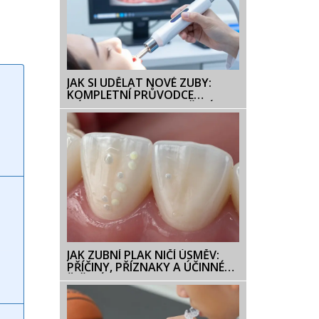
JAK SI UDĚLAT NOVÉ ZUBY:
KOMPLETNÍ PRŮVODCE
NÁHRADAMI PO BROUŠENÍ
ZUBŮ
JAK ZUBNÍ PLAK NIČÍ ÚSMĚV:
PŘÍČINY, PŘÍZNAKY A ÚČINNÉ
ŘEŠENÍ