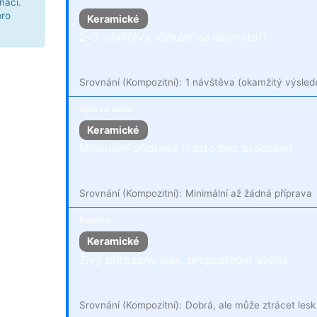
naci.
pro
Keramické
2–3 návštěvy (čekání na laboratoř)
Srovnání (Kompozitní):
1 návštěva (okamžitý výsled
Úprava zubu
Keramické
Minimální příprava (často bez broušení)
Srovnání (Kompozitní):
Minimální až žádná příprava
Estetika
Keramické
Živý přirozený lesk, propustnost světla
Srovnání (Kompozitní):
Dobrá, ale může ztrácet lesk