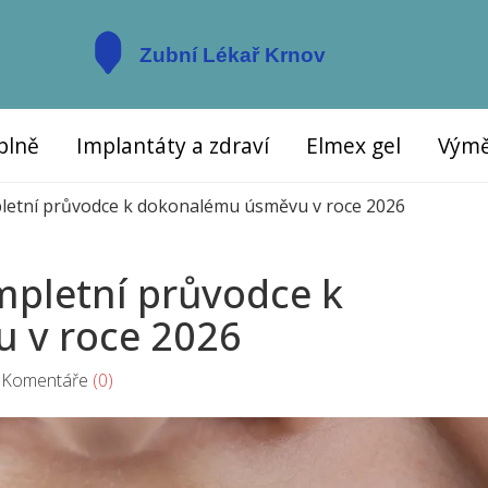
plně
Implantáty a zdraví
Elmex gel
Výmě
mpletní průvodce k dokonalému úsměvu v roce 2026
ompletní průvodce k
 v roce 2026
omentáře
(0)