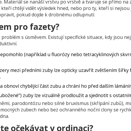
e. Materiál se nanáší vrstvu po vrstvě a tvaruje se přímo na 
, kteří chtějí vidět výsledek hned, nebo pro ty, kteří si nejsou j
 opravit, pokud dojde k drobnému odlupnutí.
tem pro fazety?
problém s úsměvem. Existují specifické situace, kdy jsou ne
uktivní.
pomohlo (například u fluorózy nebo tetracyklinových skvrn
ry mezi předními zuby lze opticky uzavřít zvětšením šířky f
.
a obnoví chybějící část zubu a chrání ho před dalším lámání
zubožené“) zuby lze vizuálně prodloužit a sjednotit s ostatním
mi, parodontózu nebo silné bruxismus (skřípání zubů), mu
a nemocných zubech nebo bez ochranného noční clony se rychl
edna.
te očekávat v ordinaci?