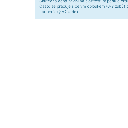
Skutečná cena závisí na složitosti případu a ordi
Často se pracuje s celým obloukem (6-8 zubů) 
harmonický výsledek.