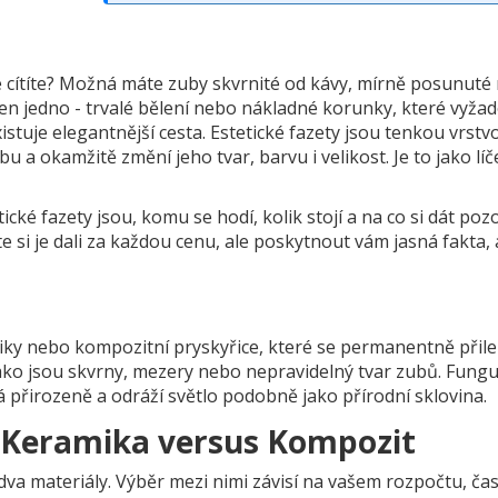
se cítíte? Možná máte zuby skvrnité od kávy, mírně posunuté
jen jedno - trvalé bělení nebo nákladné korunky, které vyža
stuje elegantnější cesta. Estetické fazety jsou tenkou vrstv
bu a okamžitě změní jeho tvar, barvu i velikost. Je to jako líč
ké fazety jsou, komu se hodí, kolik stojí a na co si dát pozo
te si je dali za každou cenu, ale poskytnout vám jasná fakta,
iky nebo kompozitní pryskyřice, které se permanentně přile
jako jsou skvrny, mezery nebo nepravidelný tvar zubů. Funguj
přirozeně a odráží světlo podobně jako přírodní sklovina.
: Keramika versus Kompozit
va materiály. Výběr mezi nimi závisí na vašem rozpočtu, ča