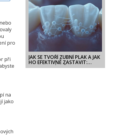
 nebo
dovaly
ou
ení pro
JAK SE TVOŘÍ ZUBNÍ PLAK A JAK
r při
HO EFEKTIVNĚ ZASTAVIT:
 abyste
KOMPLETNÍ PRŮVODCE
pí na
í jako
sových