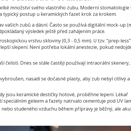
velké množství svého vlastního zubu. Moderní stomatologie 
na typický postup u keramických fazet krok za krokem.
v vaších zubů a dásní. Často se používá digitální mock-up (
dpokládaný výsledek ještě před zahájením práce.
oskopickou vrstvu skloviny (0,3 - 0,5 mm). U tzv. "prep-less"
epší slepení. Není potřeba lokální anestezie, pokud nedojd
í čelisti. Dnes se stále častěji používají intraorální skenery,
ybroušen, nasadí se dočasné plasty, aby zub nebyl citlivý a 
dy jsou keramické destičky hotové, proběhne lepení. Lékař
stí speciálním geleem a fazety natrvalo cementuje pod UV la
ku nebo studeného vzduchu během přípravy je běžný, ale aku