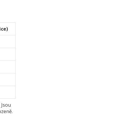
ice)
 Jsou
ozeně.