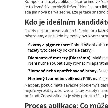
Kompozitní fazety aplikuje lékař přímo v křesl
Je to levnější a rychlejší řešení. Hodí se pro lidi
zda jim nová barva sedne. Lze je také snadno
Kdo je ideálním kandidá
Fazety nejsou univerzálním řešením pro každý 
nástrojem, a jiné, kde by mohly být kontraprod
Skvrny a pigmentace:
Pokud bělení zubů ne
fazety tyto defekty dokonale zakryjí.
Diamantové mezery (Diastéma):
Malé meze
Není nutné šoupát zuby rovnacími aparátmi
Zlomené nebo opotřebované hrany:
Fazet
Nerovný tvar nebo velikost:
Příliš malé („
Naopak, pokud máte závažné problémy s dásně
nejdře vyřešit tyto zdravotní stav. Fazety n
poškodí. Zdraví základu je vždy priorita číslo j
Proces aplikace: Co může