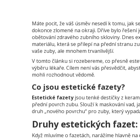
Máte pocit, že váš úsměv nesedí k tomu, jak 
dokonce zlomené na okraji. Dříve bylo řešení 
obětování zdravého zubního skloviny. Dnes exi
materiálu, která se přilepí na přední stranu zu
vaše zuby, ale mnohem trvanlivější.
V tomto článku si rozebereme, co přesně estetic
výběru lékaře. Cílem není vás přesvědčit, abys
mohli rozhodnout vědomě.
Co jsou estetické fazety?
Estetické fazety
jsou
tenké destičky z keram
přední povrch zubu
. Slouží k maskování vad, 
druh „nového povrchu“ pro zuby, který vypadá 
Druhy estetických fazet
Když mluvíme o fazetách, narážíme hlavně na d