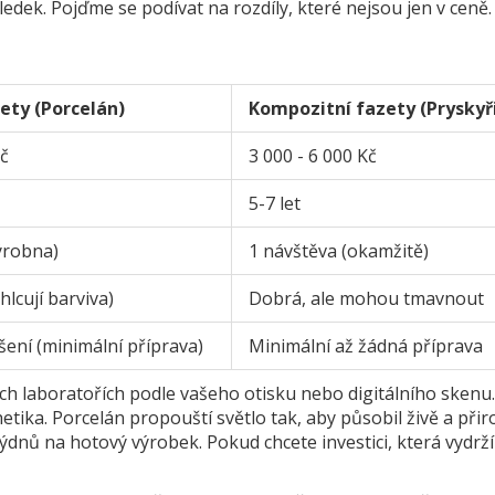
ek. Pojďme se podívat na rozdíly, které nejsou jen v ceně.
ety (Porcelán)
Kompozitní fazety (Pryskyř
Kč
3 000 - 6 000 Kč
5-7 let
ýrobna)
1 návštěva (okamžitě)
hlcují barviva)
Dobrá, ale mohou tmavnout
ení (minimální příprava)
Minimální až žádná příprava
ých laboratořích podle vašeho otisku nebo digitálního skenu.
etika. Porcelán propouští světlo tak, aby působil živě a přir
dnů na hotový výrobek. Pokud chcete investici, která vydrží