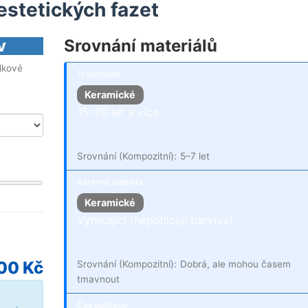
estetických fazet
v
Srovnání materiálů
lkové
Trvanlivost
Keramické
15–20 let a více
Srovnání (Kompozitní):
5–7 let
Barevná stabilita
Keramické
Vynikající (nepohlcují barviva)
00 Kč
Srovnání (Kompozitní):
Dobrá, ale mohou časem
tmavnout
Čas aplikace