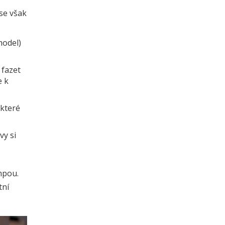
se však
model)
 fazet
e k
 které
vy si
mpou.
tní