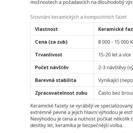
možnostech a požadavcích na dlouhodobý výsled
Srovnání keramických a kompozitních fazet
Vlastnost
Keramické faz
Cena (za zub)
8 000 - 15 000 
Trvanlivost
15-20 let a více
Počet návštěv
2-3 návštěvy (v
Barevná stabilita
Vynikající (nepo
Zpracovatelnost zubu
Často bez brouš
Keramické fazety se vyrábějí ve specializovan
extrémně pevné a jejich hlavní výhodou je esth
Nevýhodou je cena a nutnost počkat několik tý
desítky let, keramika je bezpečnější volba.