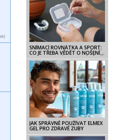
ek)
SNÍMACÍ ROVNÁTKA A SPORT:
CO JE TŘEBA VĚDĚT O NOŠENÍ
ORTOPEDICKÝCH APARÁTŮ PŘI
FYZICKÉ AKTIVITĚ
JAK SPRÁVNĚ POUŽÍVAT ELMEX
GEL PRO ZDRAVÉ ZUBY