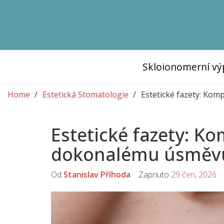
Skloionomerní vý
Home
Estetická Stomatologie
Estetické fazety: Ko
Estetické fazety: K
dokonalému úsměvu
Od
Stanislav Příhoda
Zapnuto
29 čen, 2026
K