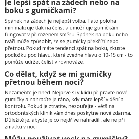
Je lepší spát na zádech nebo na
boku s gumičkami?
Spánek na zádech je nejlepší volba. Tato poloha
minimalizuje tlak na čelist a umožňuje gumičkám
fungovat v přirozeném směru. Spánek na boku nebo
tváři může způsobit, že se gumičky překříží nebo
přetnou. Pokud máte tendenci spát na boku, zkuste
podložku pod hlavu, která zvedne hlavu o 10-15 cm - to
pomůže udržet čelist v rovnováze.
Co dělat, když se mi gumičky
přetnou během noci?
Nezaměňte je hned. Nejprve si v klidu připravte nové
gumičky a nahraďte je ráno, kdy máte lepší vidění a
kontrolu. Pokud je ztratíte, nezoufejte - většina
ortodontských klinik vám dnes poskytne nové zdarma.
Důležité je, abyste je co nejdříve nahradili, ale ne při
zmatku v noci.
Můžu používat vosk na gumičky?