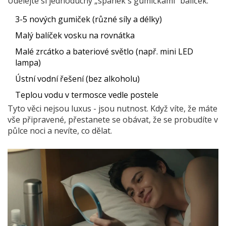
Udělejte si jednoduchý „spánek s gumičkami“ balíček:
3-5 nových gumiček (různé síly a délky)
Malý balíček vosku na rovnátka
Malé zrcátko a bateriové světlo (např. mini LED
lampa)
Ústní vodní řešení (bez alkoholu)
Teplou vodu v termosce vedle postele
Tyto věci nejsou luxus - jsou nutnost. Když víte, že máte
vše připravené, přestanete se obávat, že se probudíte v
půlce noci a nevíte, co dělat.