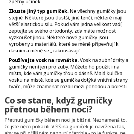
zpětný účinek.
Zkuste jiný typ gumiček.
Ne všechny gumičky jsou
stejné. Některé jsou tlustší, jiné tenčí, některé mají
větší elastickou sílu. Pokud vám jedna velikost vadí,
zeptejte se svého ortodonty, zda máte možnost
vyzkoušet jinou. Některé nové gumičky jsou
vyrobeny z materiálů, které se méně připevňují k
dásním a méně se „zakousávají“.
Používejte vosk na rovnátka.
Vosk na zubní dráty a
gumičky není jen pro zuby. Můžete ho použít i na
místa, kde vám gumičky třou o dásně. Malá kulička
vosku na místě, kde se gumička dotýká vnitřní strany
tváře, může znamenat rozdíl mezi pohodou a bolestí.
Co se stane, když gumičky
přetnou během noci?
Přetnutí gumičky během noci je běžné. Neznamená to,
že jste něco pokazili. Většina gumiček je navržena tak,
aby se při přílišném napnutí přetrhla - to je funkce, ne