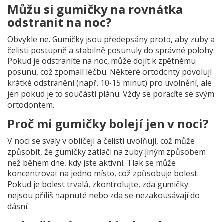
Můžu si gumičky na rovnátka
odstranit na noc?
Obvykle ne. Gumičky jsou předepsány proto, aby zuby a
čelisti postupně a stabilně posunuly do správné polohy.
Pokud je odstraníte na noc, může dojít k zpětnému
posunu, což zpomalí léčbu. Některé ortodonty povolují
krátké odstranění (např. 10-15 minut) pro uvolnění, ale
jen pokud je to součástí plánu. Vždy se poraďte se svým
ortodontem.
Proč mi gumičky bolejí jen v noci?
V noci se svaly v obličeji a čelisti uvolňují, což může
způsobit, že gumičky zatlačí na zuby jiným způsobem
než během dne, kdy jste aktivní. Tlak se může
koncentrovat na jedno místo, což způsobuje bolest.
Pokud je bolest trvalá, zkontrolujte, zda gumičky
nejsou příliš napnuté nebo zda se nezakousávají do
dásní.