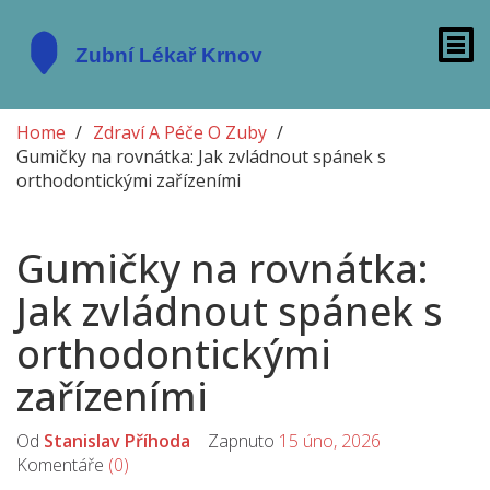
Home
Zdraví A Péče O Zuby
Gumičky na rovnátka: Jak zvládnout spánek s
orthodontickými zařízeními
Gumičky na rovnátka:
Jak zvládnout spánek s
orthodontickými
zařízeními
Od
Stanislav Příhoda
Zapnuto
15 úno, 2026
Komentáře
(0)