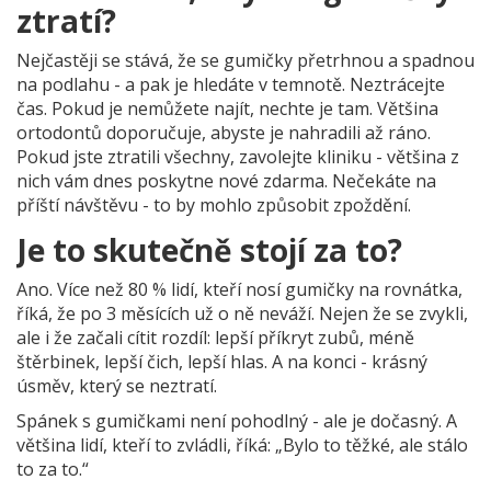
ztratí?
Nejčastěji se stává, že se gumičky přetrhnou a spadnou
na podlahu - a pak je hledáte v temnotě. Neztrácejte
čas. Pokud je nemůžete najít, nechte je tam. Většina
ortodontů doporučuje, abyste je nahradili až ráno.
Pokud jste ztratili všechny, zavolejte kliniku - většina z
nich vám dnes poskytne nové zdarma. Nečekáte na
příští návštěvu - to by mohlo způsobit zpoždění.
Je to skutečně stojí za to?
Ano. Více než 80 % lidí, kteří nosí gumičky na rovnátka,
říká, že po 3 měsících už o ně neváží. Nejen že se zvykli,
ale i že začali cítit rozdíl: lepší příkryt zubů, méně
štěrbinek, lepší čich, lepší hlas. A na konci - krásný
úsměv, který se neztratí.
Spánek s gumičkami není pohodlný - ale je dočasný. A
většina lidí, kteří to zvládli, říká: „Bylo to těžké, ale stálo
to za to.“