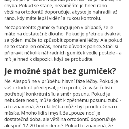
chyba. Pokud se stane, nezaměňte je hned ráno -
většina ortodontů doporučuje, abyste je nahradili až
ráno, kdy máte lepší vidění a rukou kontrolu.
Nezapomeňte: gumičky fungují jen v případě, že je
máte na dostatečně dlouho. Pokud je přetnou dvakrát
za týden, může to způsobit zpomalení léčby. Ale pokud
se to stane jen občas, není to důvod k panice. Stačí si
připravit několik náhradních gumiček vedle postele - a
mít je hned k dispozici, když se probudíte.
Je možné spát bez gumiček?
Ne. Alespoň ne v průběhu hlavní fáze léčby. Pokud je
váš ortodont předepsal, je to proto, že vaše čelisti
potřebují konkrétní sílu a směr posunu. Pokud je
nebudete nosit, může dojít k zpětnému posunu zubů -
a to znamená, že celá léčba může být prodloužena o
měsíce. Mnoho lidí si myslí, že „pouze noc“ je
dostatečná doba, ale většina ortodontů doporučuje
alespoň 12-20 hodin denně. Pokud to znamená, že