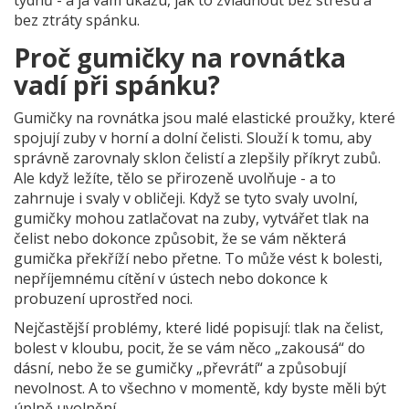
týdnů - a já vám ukážu, jak to zvládnout bez stresu a
bez ztráty spánku.
Proč gumičky na rovnátka
vadí při spánku?
Gumičky na rovnátka jsou malé elastické proužky, které
spojují zuby v horní a dolní čelisti. Slouží k tomu, aby
správně zarovnaly sklon čelistí a zlepšily příkryt zubů.
Ale když ležíte, tělo se přirozeně uvolňuje - a to
zahrnuje i svaly v obličeji. Když se tyto svaly uvolní,
gumičky mohou zatlačovat na zuby, vytvářet tlak na
čelist nebo dokonce způsobit, že se vám některá
gumička překříží nebo přetne. To může vést k bolesti,
nepříjemnému cítění v ústech nebo dokonce k
probuzení uprostřed noci.
Nejčastější problémy, které lidé popisují: tlak na čelist,
bolest v kloubu, pocit, že se vám něco „zakousá“ do
dásní, nebo že se gumičky „převrátí“ a způsobují
nevolnost. A to všechno v momentě, kdy byste měli být
úplně uvolnění.