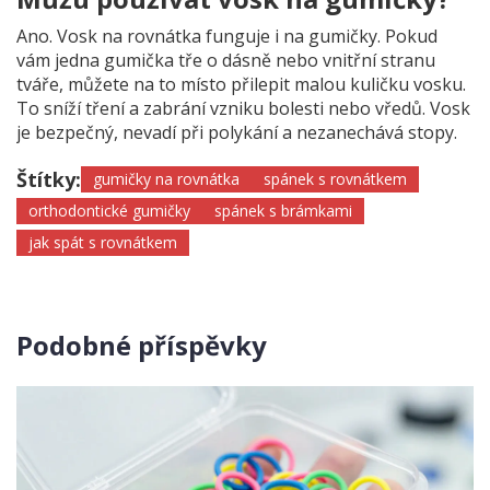
Ano. Vosk na rovnátka funguje i na gumičky. Pokud
vám jedna gumička tře o dásně nebo vnitřní stranu
tváře, můžete na to místo přilepit malou kuličku vosku.
To sníží tření a zabrání vzniku bolesti nebo vředů. Vosk
je bezpečný, nevadí při polykání a nezanechává stopy.
Štítky:
gumičky na rovnátka
spánek s rovnátkem
orthodontické gumičky
spánek s brámkami
jak spát s rovnátkem
Podobné příspěvky