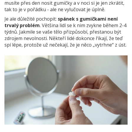
musíte přes den nosit gumičky a v noci si je jen zkrátit,
tak to je v pořádku - ale ne vylučovat je úplně.
Je ale důležité pochopit:
spánek s gumičkami není
trvalý problém
. Většina lidí se k nim zvykne během 2-4
týdnů. Jakmile se vaše tělo přizpůsobí, přestanou být
zdrojem nevolnosti. Někteří lidé dokonce říkají, že teď
spí lépe, protože už nečekají, že je něco „vytrhne“ z úst.