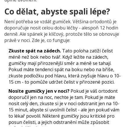
Co dělat, abyste spali lépe?
Není potřeba se vzdát gumiček. Většina ortodontů je
doporučuje nosit celou dobu léčby - alespoň 12 hodin
denně. Ale spánek je klíčový, protože tělo se obnovuje
právě v noci. Zde je, co funguje:
Zkuste spát na zádech.
Tato poloha zatíží čelist
méně než bok nebo tvář. Když ležíte na zádech,
gumičky mají přirozenější směr a méně se tahají.
Pokud máte tendenci spát na boku nebo na břiše,
zkuste podložku pod hlavu, která zvyšuje hlavu o 10-
15 cm - to pomůže udržet čelist v přirozené pozici.
Nosíte gumičky jen v noci?
Pokud je váš ortodont
doporučil jen na noc, nechte je tam. Pokud je máte
nosit celý den, zkuste si je v noci odstranit jen na 10-
15 minut, abyste si uvolnili čelist - ale jen pokud vám
to lékař povolil. Některé gumičky jsou kritické pro
posun čelisti, a jejich odstranění může způsobit