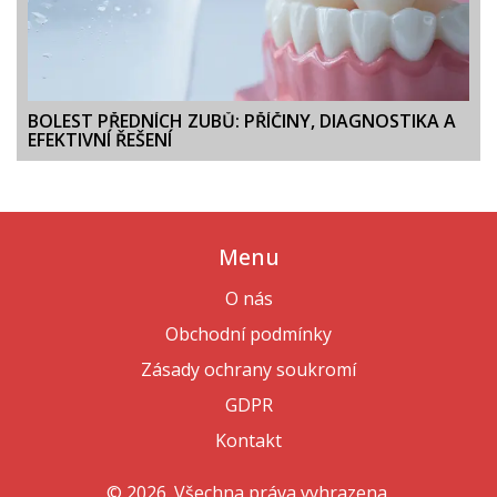
BOLEST PŘEDNÍCH ZUBŮ: PŘÍČINY, DIAGNOSTIKA A
EFEKTIVNÍ ŘEŠENÍ
Menu
O nás
Obchodní podmínky
Zásady ochrany soukromí
GDPR
Kontakt
© 2026. Všechna práva vyhrazena.