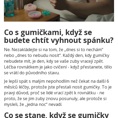
Co s gumičkami, když se
budete chtít vyhnout spánku?
Ne. Nezakládejte si na tom, že „dnes si to nechám“
nebo „dnes to nebudu nosit“. Každý den, kdy gumičky
nebudete mít, je den, kdy se vaše zuby vracejí zpět.
Léčba rovnátkem je jako cvičení - když přestanete, tělo
se vrátí do původního stavu.
Je lepší spát s malým nepohodlím než čekat na další 6
měsíců léčby, protože jste přestali nosit gumičky. To je
pravý důvod, proč se lidé vrací zpět k rovnátku - ne
proto, že se jim zuby znovu posunuly, ale protože si
mysleli, že „jedna noc“ nevadí.
Co se stane, když se gumičky