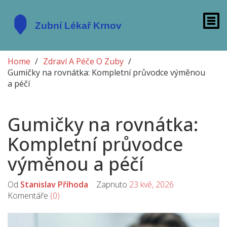
Home
Zdraví A Péče O Zuby
Gumičky na rovnátka: Kompletní průvodce výměnou
a péčí
Gumičky na rovnátka:
Kompletní průvodce
výměnou a péčí
Od
Stanislav Příhoda
Zapnuto
23 kvě, 2026
Komentáře
(0)