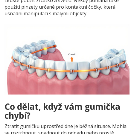
zkuste použít zrcátko a světlo. Někdy pomáhá také
použití pinzety určené pro kontaktní čočky, která
usnadní manipulaci s malými objekty.
Co dělat, když vám gumička
chybí?
Ztratit gumičku uprostřed dne je běžná situace. Mohla
se roztrhnout, spadnout do odpadu nebo prostě