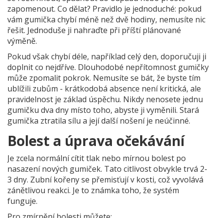
zapomenout. Co dělat? Pravidlo je jednoduché: pokud
vám gumička chybí méně než dvě hodiny, nemusíte nic
řešit. Jednoduše ji nahraďte při příští plánované
výměně.
Pokud však chybí déle, například celý den, doporučuji ji
doplnit co nejdříve. Dlouhodobé nepřítomnost gumičky
může zpomalit pokrok. Nemusíte se bát, že byste tím
ublížili zubům - krátkodobá absence není kritická, ale
pravidelnost je základ úspěchu. Nikdy nenosete jednu
gumičku dva dny místo toho, abyste ji vyměnili. Stará
gumička ztratila sílu a její další nošení je neúčinné.
Bolest a úprava očekávání
Je zcela normální cítit tlak nebo mírnou bolest po
nasazení nových gumiček. Tato citlivost obvykle trvá 2-
3 dny. Zubní kořeny se přemisťují v kosti, což vyvolává
zánětlivou reakci. Je to známka toho, že systém
funguje.
Pro zmírnění bolesti můžete: