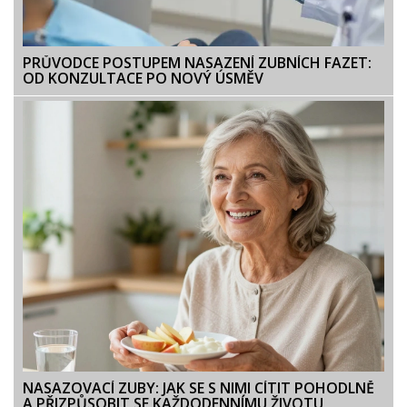
PRŮVODCE POSTUPEM NASAZENÍ ZUBNÍCH FAZET:
OD KONZULTACE PO NOVÝ ÚSMĚV
NASAZOVACÍ ZUBY: JAK SE S NIMI CÍTIT POHODLNĚ
A PŘIZPŮSOBIT SE KAŽDODENNÍMU ŽIVOTU