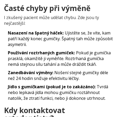
Časté chyby při výměně
I zkušený pacient může udělat chybu. Zde jsou ty
nejčastější:
Nasazení na špatný háček:
Ujistěte se, že víte, kam
patří každý konec gumičky. Špatný tah může způsobit
asymetrii.
Používání roztrhaných gumiček:
Pokud je gumička
prasklá, okamžitě ji vyměňte. Roztrhaná gumička
nemá stejnou sílu tahání a může dráždit tkáň.
Zanedbávání výměny:
Nošení stejné gumičky déle
než 24 hodin snižuje efektivitu léčby.
Jídlo s gumičkami (pokud je to zakázáno):
Tvrdá
nebo lepkavá jídla mohou gumičku roztáhnout
natolik, že ztratí funkci, nebo ji dokonce utrhnout.
Kdy kontaktovat