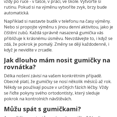
vždy po ruce - v tašce, v práci, ve škole. Vytvořte si
rutinu. Pokud si na výměnu vytvoříte zvyk, brzy bude
automatická.
Například si nastavte budík v telefonu na časy výměny.
Nebo si propojte výměnu s jinou denní aktivitou, jako je
čištění zubů. Každá správně nasazená gumička vás
přibližuje k krásnému úsměvu. Nevzdávejte to, i když se
zdá, že pokrok je pomalý. Změny se dějí každodenně, i
když je nevidíte v zrcadle.
Jak dlouho mám nosit gumičky na
rovnátka?
Délka nošení závisí na vašem konkrétním případě.
Obecně platí, že gumičky se nosí několik měsíců až rok.
Někdy se používají pouze v určitých fázích léčby. Vždy
se řiďte pokyny svého ortodontisty, který sleduje
pokrok na kontrolních návštěvách.
Můžu spát s gumičkami?