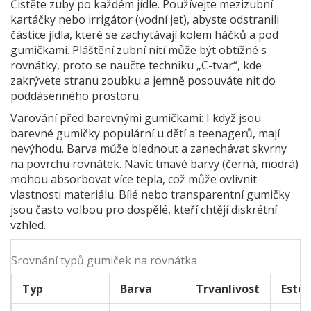
Čistěte zuby po každém jídle. Používejte mezizubní
kartáčky nebo irrigátor (vodní jet), abyste odstranili
částice jídla, které se zachytávají kolem háčků a pod
gumičkami. Pláštění zubní nití může být obtížné s
rovnátky, proto se naučte techniku „C-tvar“, kde
zakrývete stranu zoubku a jemně posouváte nit do
poddásenného prostoru.
Varování před barevnými gumičkami: I když jsou
barevné gumičky populární u dětí a teenagerů, mají
nevýhodu. Barva může blednout a zanechávat skvrny
na povrchu rovnátek. Navíc tmavé barvy (černá, modrá)
mohou absorbovat více tepla, což může ovlivnit
vlastnosti materiálu. Bílé nebo transparentní gumičky
jsou často volbou pro dospělé, kteří chtějí diskrétní
vzhled.
Srovnání typů gumiček na rovnátka
Typ
Barva
Trvanlivost
Estet