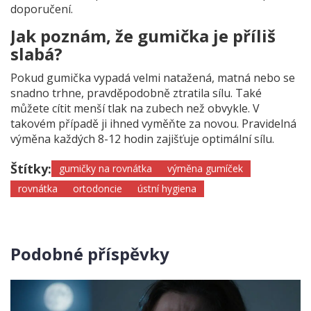
doporučení.
Jak poznám, že gumička je příliš
slabá?
Pokud gumička vypadá velmi natažená, matná nebo se
snadno trhne, pravděpodobně ztratila sílu. Také
můžete cítit menší tlak na zubech než obvykle. V
takovém případě ji ihned vyměňte za novou. Pravidelná
výměna každých 8-12 hodin zajišťuje optimální sílu.
Štítky:
gumičky na rovnátka
výměna gumíček
rovnátka
ortodoncie
ústní hygiena
Podobné příspěvky