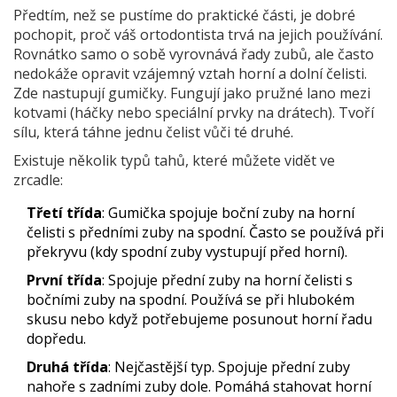
Předtím, než se pustíme do praktické části, je dobré
pochopit, proč váš ortodontista trvá na jejich používání.
Rovnátko samo o sobě vyrovnává řady zubů, ale často
nedokáže opravit vzájemný vztah horní a dolní čelisti.
Zde nastupují gumičky. Fungují jako pružné lano mezi
kotvami (háčky nebo speciální prvky na drátech). Tvoří
sílu, která táhne jednu čelist vůči té druhé.
Existuje několik typů tahů, které můžete vidět ve
zrcadle:
Třetí třída
: Gumička spojuje boční zuby na horní
čelisti s předními zuby na spodní. Často se používá při
překryvu (kdy spodní zuby vystupují před horní).
První třída
: Spojuje přední zuby na horní čelisti s
bočními zuby na spodní. Používá se při hlubokém
skusu nebo když potřebujeme posunout horní řadu
dopředu.
Druhá třída
: Nejčastější typ. Spojuje přední zuby
nahoře s zadními zuby dole. Pomáhá stahovat horní