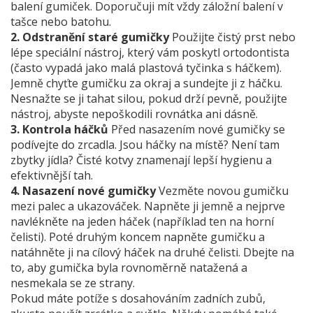
balení gumiček. Doporučuji mít vždy záložní balení v
tašce nebo batohu.
2. Odstranění staré gumičky
Použijte čistý prst nebo
lépe speciální nástroj, který vám poskytl ortodontista
(často vypadá jako malá plastová tyčinka s háčkem).
Jemně chyťte gumičku za okraj a sundejte ji z háčku.
Nesnažte se ji tahat silou, pokud drží pevně, použijte
nástroj, abyste nepoškodili rovnátka ani dásně.
3. Kontrola háčků
Před nasazením nové gumičky se
podívejte do zrcadla. Jsou háčky na místě? Není tam
zbytky jídla? Čisté kotvy znamenají lepší hygienu a
efektivnější tah.
4. Nasazení nové gumičky
Vezměte novou gumičku
mezi palec a ukazováček. Napněte ji jemně a nejprve
navlékněte na jeden háček (například ten na horní
čelisti). Poté druhým koncem napněte gumičku a
natáhněte ji na cílový háček na druhé čelisti. Dbejte na
to, aby gumička byla rovnoměrně natažená a
nesmekala se ze strany.
Pokud máte potíže s dosahováním zadních zubů,