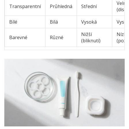
Velmi
Transparentní
Průhledná
Střední
(discr
Bílé
Bílá
Vysoká
Vyso
Nižší
Nízká
Barevné
Různé
(bliknutí)
(pozo