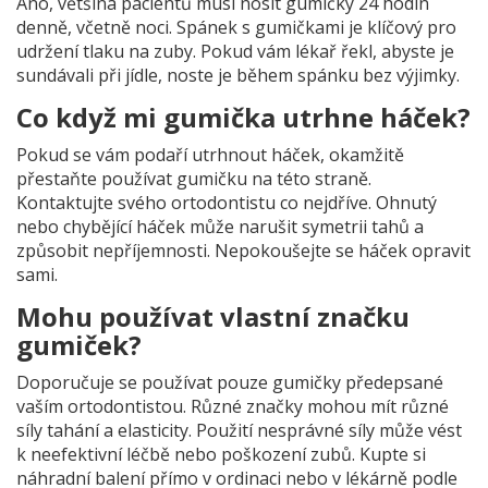
Ano, většina pacientů musí nosit gumičky 24 hodin
denně, včetně noci. Spánek s gumičkami je klíčový pro
udržení tlaku na zuby. Pokud vám lékař řekl, abyste je
sundávali při jídle, noste je během spánku bez výjimky.
Co když mi gumička utrhne háček?
Pokud se vám podaří utrhnout háček, okamžitě
přestaňte používat gumičku na této straně.
Kontaktujte svého ortodontistu co nejdříve. Ohnutý
nebo chybějící háček může narušit symetrii tahů a
způsobit nepříjemnosti. Nepokoušejte se háček opravit
sami.
Mohu používat vlastní značku
gumiček?
Doporučuje se používat pouze gumičky předepsané
vaším ortodontistou. Různé značky mohou mít různé
síly tahání a elasticity. Použití nesprávné síly může vést
k neefektivní léčbě nebo poškození zubů. Kupte si
náhradní balení přímo v ordinaci nebo v lékárně podle