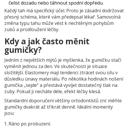
čelist dozadu nebo táhnout spodní dopředu.
Každý tah má specifický účel. Proto je zásadní dodržovat
přesný schéma, které vám předepsal lékař. Samovolná
změna typu tahu může vést k nechtěným pohybům
zubů a prodloužení léčby.
Kdy a jak často měnit
gumičky?
Jedním z největších mýtů je myšlenka, že gumičku stačí
vyměnit jednou za den. Ve skutečnosti je situace
složitější. Elastomery mají tendenci ztrácet svou sílu v
důsledku únavy materiálu. Po několika hodinách nošení
gumička „sejde“ a přestává vyvíjet dostatečný tlak na
zuby. Pokud ji necháte déle, efekt léčby klesá.
Standardní doporučení většiny ortodontistů zní: měňte
gumičky dvakrát až třikrát denně. Ideální momenty
jsou:
Ráno po probuzení.