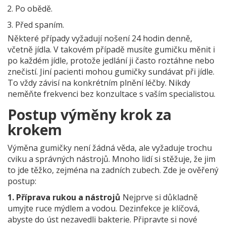
Po obědě.
Před spaním.
Některé případy vyžadují nošení 24 hodin denně,
včetně jídla. V takovém případě musíte gumičku měnit i
po každém jídle, protože jedlání ji často roztáhne nebo
znečistí. Jiní pacienti mohou gumičky sundávat při jídle.
To vždy závisí na konkrétním plnění léčby. Nikdy
neměňte frekvenci bez konzultace s vaším specialistou.
Postup výměny krok za
krokem
Výměna gumičky není žádná věda, ale vyžaduje trochu
cviku a správných nástrojů. Mnoho lidí si stěžuje, že jim
to jde těžko, zejména na zadních zubech. Zde je ověřený
postup:
1. Příprava rukou a nástrojů
Nejprve si důkladně
umyjte ruce mýdlem a vodou. Dezinfekce je klíčová,
abyste do úst nezavedli bakterie. Připravte si nové