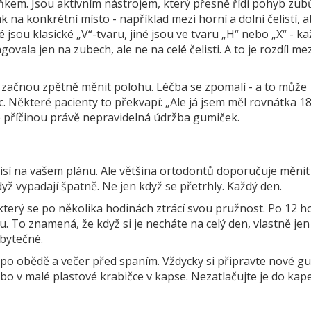
lňkem. Jsou aktivním nástrojem, který přesně řídí pohyb zub
k na konkrétní místo - například mezi horní a dolní čelistí, 
jsou klasické „V“-tvaru, jiné jsou ve tvaru „H“ nebo „X“ - ka
ovala jen na zubech, ale ne na celé čelisti. A to je rozdíl mez
by začnou zpětně měnit polohu. Léčba se zpomalí - a to může
 Některé pacienty to překvapí: „Ale já jsem měl rovnátka 1
 je příčinou právě nepravidelná údržba gumiček.
visí na vašem plánu. Ale většina ortodontů doporučuje měnit
dyž vypadají špatně. Ne jen když se přetrhly. Každý den.
který se po několika hodinách ztrácí svou pružnost. Po 12 h
u. To znamená, že když si je necháte na celý den, vlastně jen
zbytečné.
 po obědě a večer před spaním. Vždycky si připravte nové g
ebo v malé plastové krabičce v kapse. Nezatlačujte je do kap