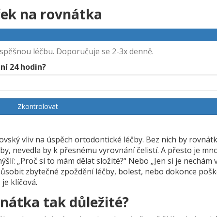
ek na rovnátka
úspěšnou léčbu. Doporučuje se 2-3x denně.
ní 24 hodin?
Zkontrolovat
ovský vliv na úspěch ortodontické léčby. Bez nich by rovnát
by, nevedla by k přesnému vyrovnání čelistí. A přesto je mno
ýšlí: „Proč si to mám dělat složité?“ Nebo „Jen si je nechám v
způsobit zbytečné zpoždění léčby, bolest, nebo dokonce poš
je klíčová.
nátka tak důležité?