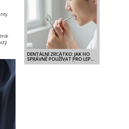
nty.
linik
astý
DENTÁLNÍ ZRCÁTKO: JAK HO
SPRÁVNĚ POUŽÍVAT PRO LEPŠÍ
PÉČI O ZUBY A DÁSNĚ