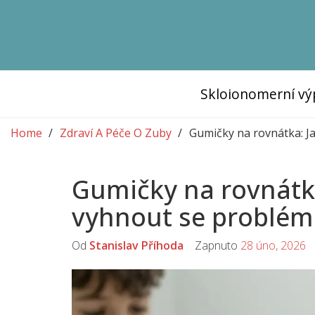
Skloionomerní vý
Home
Zdraví A Péče O Zuby
Gumičky na rovnátka: J
Gumičky na rovnátka
vyhnout se problé
Od
Stanislav Příhoda
Zapnuto
28 úno, 2026
K