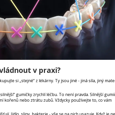
zvládnout v praxi?
pujte si „stejné“ z lékárny. Ty jsou jiné - jiná síla, jiný mater
.
„silnější“ gumičky zrychlí léčbu. To není pravda. Silnější gumi
í kořenů nebo ztrátu zubů. Vždycky používejte to, co vám
ují. Jídlo, sliny, bakterie - vše se na nich usazuje. Když je n