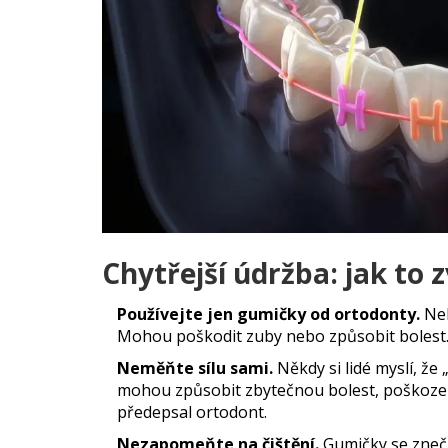
Chytřejší údržba: jak to 
Používejte jen gumičky od ortodonty.
Neku
Mohou poškodit zuby nebo způsobit bolest
Neměňte sílu sami.
Někdy si lidé myslí, že 
mohou způsobit zbytečnou bolest, poškozen
předepsal ortodont.
Nezapomeňte na čištění.
Gumičky se znečišť