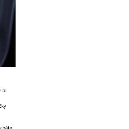
iál.
čky
echáte