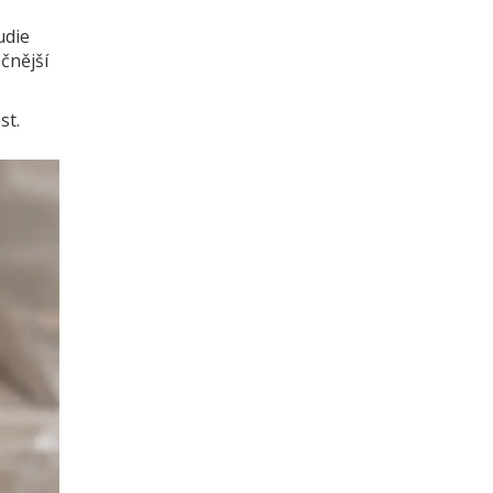
udie
čnější
st.