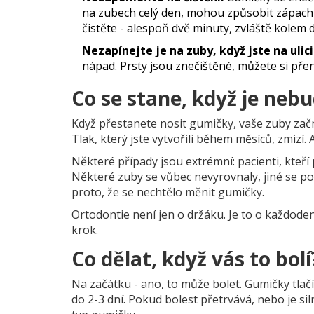
na zubech celý den, mohou způsobit zápach 
čistěte - alespoň dvě minuty, zvláště kolem 
Nezapínejte je na zuby, když jste na ulici
nápad. Prsty jsou znečištěné, můžete si přen
Co se stane, když je nebu
Když přestanete nosit gumičky, vaše zuby začn
Tlak, který jste vytvořili během měsíců, zmizí. 
Některé případy jsou extrémní: pacienti, kteří 
Některé zuby se vůbec nevyrovnaly, jiné se pos
proto, že se nechtělo měnit gumičky.
Ortodontie není jen o držáku. Je to o každoden
krok.
Co dělat, když vás to bolí
Na začátku - ano, to může bolet. Gumičky tlačí 
do 2-3 dní. Pokud bolest přetrvává, nebo je si