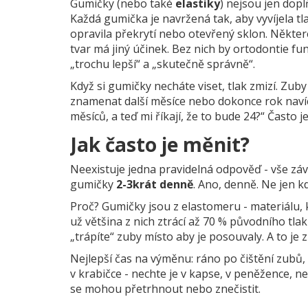
Gumičky (nebo také
elastiky
) nejsou jen dop
Každá gumička je navržená tak, aby vyvíjela tla
opravila překrytí nebo otevřený sklon. Některé 
tvar má jiný účinek. Bez nich by ortodontie fung
„trochu lepší“ a „skutečně správně“.
Když si gumičky necháte viset, tlak zmizí. Zu
znamenat další měsíce nebo dokonce rok navíc.
měsíců, a teď mi říkají, že to bude 24?“ Často
Jak často je měnit?
Neexistuje jedna pravidelná odpověď - vše zá
gumičky
2-3krát denně
. Ano, denně. Ne jen k
Proč? Gumičky jsou z elastomeru - materiálu, 
už většina z nich ztrácí až 70 % původního tlak
„trápíte“ zuby místo aby je posouvaly. A to je 
Nejlepší čas na výměnu: ráno po čištění zubů,
v krabičce - nechte je v kapse, v peněžence, n
se mohou přetrhnout nebo znečistit.