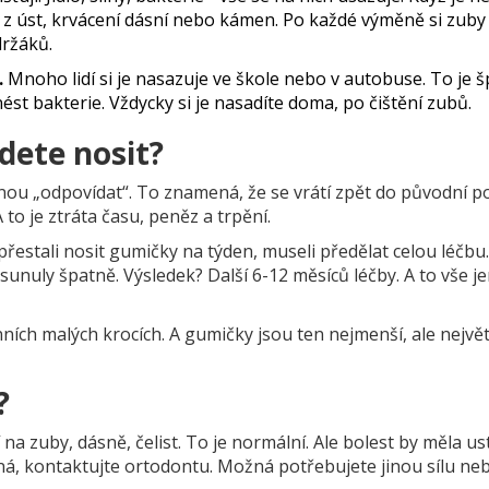
z úst, krvácení dásní nebo kámen. Po každé výměně si zuby 
držáků.
.
Mnoho lidí si je nasazuje ve škole nebo v autobuse. To je 
ést bakterie. Vždycky si je nasadíte doma, po čištění zubů.
dete nosit?
ou „odpovídat“. To znamená, že se vrátí zpět do původní po
A to je ztráta času, peněz a trpění.
přestali nosit gumičky na týden, museli předělat celou léčbu.
unuly špatně. Výsledek? Další 6-12 měsíců léčby. A to vše j
ních malých krocích. A gumičky jsou ten nejmenší, ale největ
?
na zuby, dásně, čelist. To je normální. Ale bolest by měla us
lná, kontaktujte ortodontu. Možná potřebujete jinou sílu neb