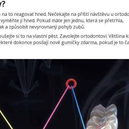
y?
e na to reagovat hned. Nečekajte na příští návštěvu u ortodo
 vyměňte ji hned. Pokud máte jen jednu, která se přetrhla,
tlak a způsobit nevyrovnaný pohyb zubů.
koušejte si to na vlastní pěst. Zavolejte ortodontovi. Většina k
ěkteré dokonce posílají nové gumičky zdarma, pokud je to č