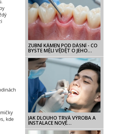
ů.
aby
ždý
i
8
ZUBNÍ KÁMEN POD DÁSNÍ - CO
BYSTE MĚLI VĚDĚT O JEHO
ODSTRAŇOVÁNÍ
odinách
umičky
JAK DLOUHO TRVÁ VÝROBA A
es, kde
INSTALACE NOVÉ
CELOKERAMICKÉ KORUNKY?