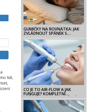
GUMIČKY NA ROVNÁTKA: JAK
ZVLÁDNOUT SPÁNEK S
ORTHODONTICKÝMI
ZAŘÍZENÍMI
ka
ho lidí,
iset,
kození
CO JE TO AIR-FLOW A JAK
FUNGUJE? KOMPLETNÍ
PRŮVODCE PROFESIONÁLNÍ
HYGIENOU ZUBŮ