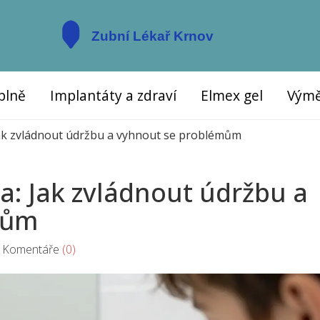
plně
Implantáty a zdraví
Elmex gel
Výmě
ak zvládnout údržbu a vyhnout se problémům
: Jak zvládnout údržbu a
mům
omentáře
(0)