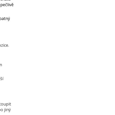
pečlivě
špatný
zice.
en
ší
toupit
o jiný