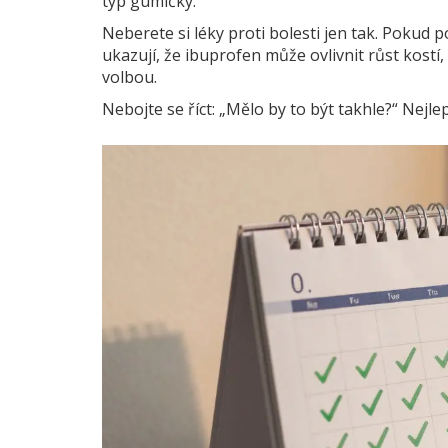
typ gumičky.
Neberete si léky proti bolesti jen tak. Pokud 
ukazují, že ibuprofen může ovlivnit růst kostí
volbou.
Nebojte se říct: „Mělo by to být takhle?“ Nejlep