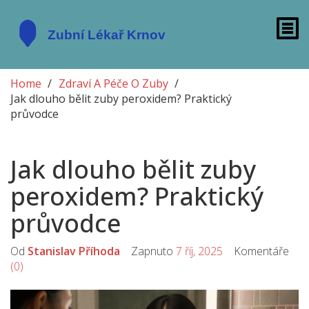
Home
Zdraví A Péče O Zuby
Jak dlouho bělit zuby peroxidem? Praktický
průvodce
Jak dlouho bělit zuby
peroxidem? Praktický
průvodce
Od
Stanislav Příhoda
Zapnuto
7 říj, 2025
Komentáře
(0)