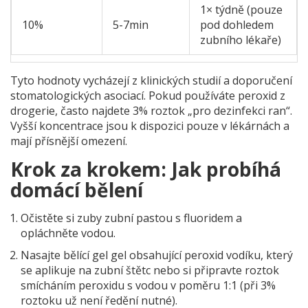
1× týdně (pouze
10%
5-7min
pod dohledem
zubního lékaře)
Tyto hodnoty vycházejí z klinických studií a doporučení
stomatologických asociací. Pokud používáte peroxid z
drogerie, často najdete 3% roztok „pro dezinfekci ran“.
Vyšší koncentrace jsou k dispozici pouze v lékárnách a
mají přísnější omezení.
Krok za krokem: Jak probíhá
domácí bělení
Očistěte si zuby zubní pastou s fluoridem a
opláchněte vodou.
Nasajte
bělící gel
gel obsahující peroxid vodíku, který
se aplikuje na zubní štětc
nebo si připravte roztok
smícháním peroxidu s vodou v poměru 1:1 (při 3%
roztoku už není ředění nutné).