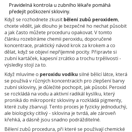
Pravidelná kontrola u zubního lékaře pomáhá
předejít poškození skloviny.
Když se rozhodnete zkusit
bělení zubů peroxidem
,
chcete vědět, jak dlouho je bezpečné ho nechat působit
a jak často můžete proceduru opakovat. V tomto
článku rozebíráme chemii peroxidu, doporučené
koncentrace, praktický návod krok za krokem a co
dělat, když se objeví nepříjemné pocity. Připravte si
zubní kartáček, kapesní zrcátko a trochu trpělivosti -
výsledky stojí za to.
Když mluvíme o
peroxidu vodíku
silné bělicí látce, která
se používá v různých koncentracích pro zlepšení barvy
zubní skloviny
, je důležité pochopit, jak působí. Peroxid
se rozkládá na vodu a aktivní radikál kyslíku, který
proniká do mikroporéz skloviny a rozkládá pigmenty,
které zuby zbarvují. Tento proces je fyzicky jednoduchý,
ale biologicky citlivý - sklovina je tvrdá, ale zároveň
křehká, a dásně jsou snadno podrážditelné.
Bělení zubů
procedura, při které se používají chemické