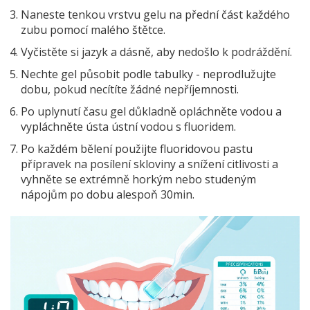
Naneste tenkou vrstvu gelu na přední část každého
zubu pomocí malého štětce.
Vyčistěte si jazyk a dásně, aby nedošlo k podráždění.
Nechte gel působit podle tabulky - neprodlužujte
dobu, pokud necítíte žádné nepříjemnosti.
Po uplynutí času gel důkladně opláchněte vodou a
vypláchněte ústa ústní vodou s fluoridem.
Po každém bělení použijte
fluoridovou pastu
přípravek na posílení skloviny a snížení citlivosti
a
vyhněte se extrémně horkým nebo studeným
nápojům po dobu alespoň 30min.