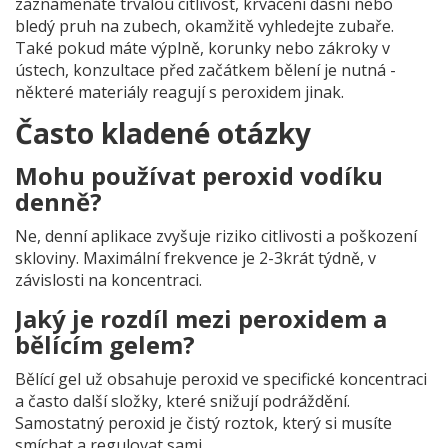
zaznamenáte trvalou citlivost, krvácení dásní nebo
bledý pruh na zubech, okamžitě vyhledejte zubaře.
Také pokud máte výplně, korunky nebo zákroky v
ústech, konzultace před začátkem bělení je nutná -
některé materiály reagují s peroxidem jinak.
Často kladené otázky
Mohu používat peroxid vodíku
denně?
Ne, denní aplikace zvyšuje riziko citlivosti a poškození
skloviny. Maximální frekvence je 2-3krát týdně, v
závislosti na koncentraci.
Jaký je rozdíl mezi peroxidem a
bělícím gelem?
Bělící gel už obsahuje peroxid ve specifické koncentraci
a často další složky, které snižují podráždění.
Samostatný peroxid je čistý roztok, který si musíte
smíchat a regulovat sami.