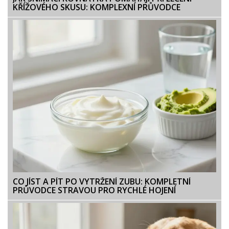
KŘÍŽOVÉHO SKUSU: KOMPLEXNÍ PRŮVODCE
CO JÍST A PÍT PO VYTRŽENÍ ZUBU: KOMPLETNÍ
PRŮVODCE STRAVOU PRO RYCHLÉ HOJENÍ