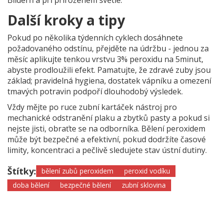
Bildern a při přirozeném světle.
Další kroky a tipy
Pokud po několika týdenních cyklech dosáhnete
požadovaného odstínu, přejděte na údržbu - jednou za
měsíc aplikujte tenkou vrstvu 3% peroxidu na 5minut,
abyste prodloužili efekt. Pamatujte, že zdravé zuby jsou
základ; pravidelná hygiena, dostatek vápníku a omezení
tmavých potravin podpoří dlouhodobý výsledek.
Vždy mějte po ruce
zubní kartáček
nástroj pro
mechanické odstranění plaku a zbytků pasty
a pokud si
nejste jisti, obraťte se na odborníka. Bělení peroxidem
může být bezpečné a efektivní, pokud dodržíte časové
limity, koncentraci a pečlivě sledujete stav ústní dutiny.
Štítky:
bělení zubů peroxidem
peroxid vodíku
doba bělení
bezpečné bělení
zubní sklovina