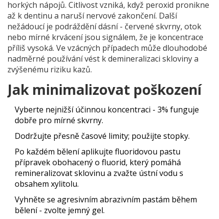
horkých nápojů
. Citlivost vzniká, když peroxid pronikne
až k dentinu a naruší nervové zakončení. Další
nežádoucí je podráždění dásní - červené skvrny, otok
nebo mírné krvácení jsou signálem, že je koncentrace
příliš vysoká. Ve vzácných případech může dlouhodobé
nadměrné používání vést k demineralizaci skloviny a
zvýšenému riziku kazů.
Jak minimalizovat poškození
Vyberte nejnižší účinnou koncentraci - 3% funguje
dobře pro mírné skvrny.
Dodržujte přesně časové limity; použijte stopky.
Po každém bělení aplikujte
fluoridovou pastu
přípravek obohacený o fluorid, který pomáhá
remineralizovat sklovinu
a zvažte ústní vodu s
obsahem xylitolu.
Vyhněte se agresivním abrazivním pastám během
bělení - zvolte jemný gel.