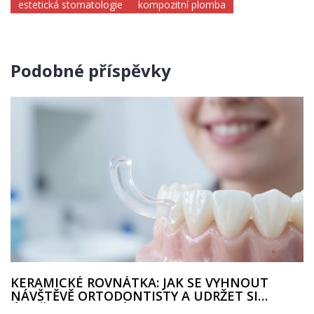
estetická stomatologie
kompozitní plomba
Podobné příspěvky
KERAMICKÉ ROVNÁTKA: JAK SE VYHNOUT
NÁVŠTĚVĚ ORTODONTISTY A UDRŽET SI
ÚSMĚV DOKONALÝ