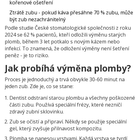
kořenové ošetření
Ztrátě zubu - pokud káva přesáhne 70 % zubu, může
být zub nezachránitelný
Podle studie České stomatologické společnosti z roku
2024 se 62 % pacientů, kteří odložili výměnu starých
plomb, během 3 let potkalo s novým kázem nebo
infekcí. To znamená, že odložení výměny není šetření
peněz - je to riziko.
Jak probíhá výměna plomby?
Proces je jednoduchý a trvá obvykle 30-60 minut na
jeden zub. Zde je, co se stane:
Dentist odstraní starou plombu a všechny poškozené
části zubu. Používá speciální frézy, které nezničí
zdravý zubní sklovinku.
Zub se očistí a připraví. Někdy se použije speciální
gel, který zvyšuje přilnavost kompozitu.
Plomba se nanesou vrstvami. Každá vrstva se tvrdí