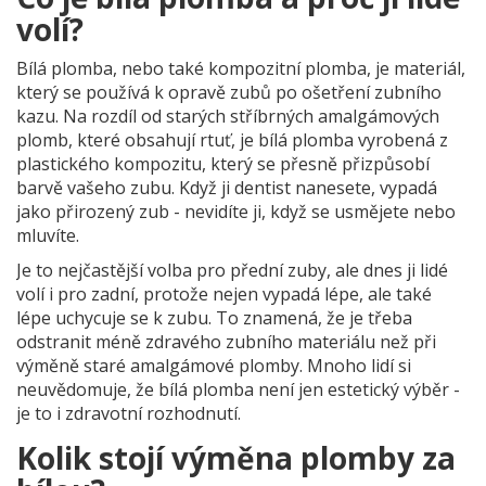
volí?
Bílá plomba, nebo také kompozitní plomba, je materiál,
který se používá k opravě zubů po ošetření zubního
kazu. Na rozdíl od starých stříbrných amalgámových
plomb, které obsahují rtuť, je bílá plomba vyrobená z
plastického kompozitu, který se přesně přizpůsobí
barvě vašeho zubu. Když ji dentist nanesete, vypadá
jako přirozený zub - nevidíte ji, když se usmějete nebo
mluvíte.
Je to nejčastější volba pro přední zuby, ale dnes ji lidé
volí i pro zadní, protože nejen vypadá lépe, ale také
lépe uchycuje se k zubu. To znamená, že je třeba
odstranit méně zdravého zubního materiálu než při
výměně staré amalgámové plomby. Mnoho lidí si
neuvědomuje, že bílá plomba není jen estetický výběr -
je to i zdravotní rozhodnutí.
Kolik stojí výměna plomby za