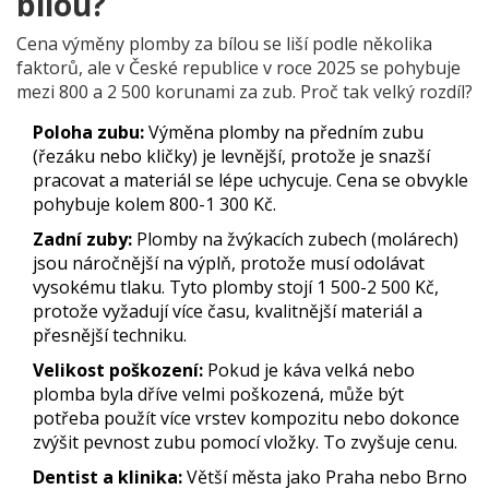
bílou?
Cena výměny plomby za bílou se liší podle několika
faktorů, ale v České republice v roce 2025 se pohybuje
mezi 800 a 2 500 korunami za zub. Proč tak velký rozdíl?
Poloha zubu:
Výměna plomby na předním zubu
(řezáku nebo kličky) je levnější, protože je snazší
pracovat a materiál se lépe uchycuje. Cena se obvykle
pohybuje kolem 800-1 300 Kč.
Zadní zuby:
Plomby na žvýkacích zubech (molárech)
jsou náročnější na výplň, protože musí odolávat
vysokému tlaku. Tyto plomby stojí 1 500-2 500 Kč,
protože vyžadují více času, kvalitnější materiál a
přesnější techniku.
Velikost poškození:
Pokud je káva velká nebo
plomba byla dříve velmi poškozená, může být
potřeba použít více vrstev kompozitu nebo dokonce
zvýšit pevnost zubu pomocí vložky. To zvyšuje cenu.
Dentist a klinika:
Větší města jako Praha nebo Brno