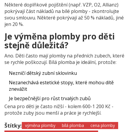
Některé doplňkové pojištění (např. VZP, O2, Allianz)
pokrývají část nákladů na bílé plomby - zkontrolujte
svou smlouvu. Některé pokrývají až 50 % nákladů, jiné
jen 20 %.
Je výměna plomby pro děti
stejně důležitá?
Ano. Děti často mají plomby na předních zubech, které
se rychle poškozují. Bílá plomba je ideální, protože:
Nezničí dětský zubní sklovinku
Nezanechává estetické stopy, které mohou dítě
znevážit
Je bezpečnější pro růst trvalých zubů
Cena pro děti je často nižší - kolem 600-1 200 Kč -
protože zuby jsou menší a práce je rychlejší.
Štítky:
výměna plomby
bílá plomba
cena plomby