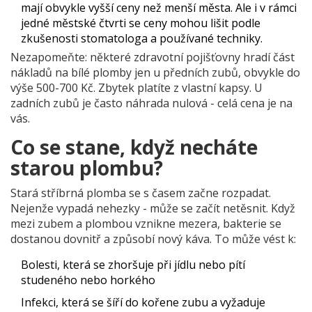
mají obvykle vyšší ceny než menší města. Ale i v rámci
jedné městské čtvrti se ceny mohou lišit podle
zkušenosti stomatologa a používané techniky.
Nezapomeňte: některé zdravotní pojišťovny hradí část
nákladů na bílé plomby jen u předních zubů, obvykle do
výše 500-700 Kč. Zbytek platíte z vlastní kapsy. U
zadních zubů je často náhrada nulová - celá cena je na
vás.
Co se stane, když necháte
starou plombu?
Stará stříbrná plomba se s časem začne rozpadat.
Nejenže vypadá nehezky - může se začít netěsnit. Když
mezi zubem a plombou vznikne mezera, bakterie se
dostanou dovnitř a způsobí nový káva. To může vést k:
Bolesti, která se zhoršuje při jídlu nebo pítí
studeného nebo horkého
Infekci, která se šíří do kořene zubu a vyžaduje