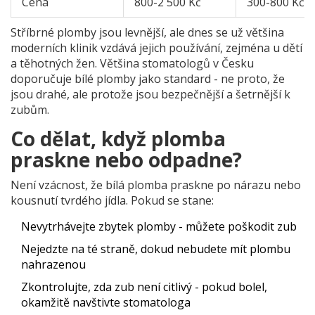
Cena
800-2 500 Kč
300-800 Kč
Stříbrné plomby jsou levnější, ale dnes se už většina
moderních klinik vzdává jejich používání, zejména u dětí
a těhotných žen. Většina stomatologů v Česku
doporučuje bílé plomby jako standard - ne proto, že
jsou drahé, ale protože jsou bezpečnější a šetrnější k
zubům.
Co dělat, když plomba
praskne nebo odpadne?
Není vzácnost, že bílá plomba praskne po nárazu nebo
kousnutí tvrdého jídla. Pokud se stane:
Nevytrhávejte zbytek plomby - můžete poškodit zub
Nejedzte na té straně, dokud nebudete mít plombu
nahrazenou
Zkontrolujte, zda zub není citlivý - pokud bolel,
okamžitě navštivte stomatologa