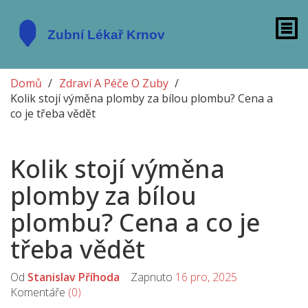
Domů
Zdraví A Péče O Zuby
Kolik stojí výměna plomby za bílou plombu? Cena a
co je třeba vědět
Kolik stojí výměna
plomby za bílou
plombu? Cena a co je
třeba vědět
Od
Stanislav Příhoda
Zapnuto
16 pro, 2025
Komentáře
(0)