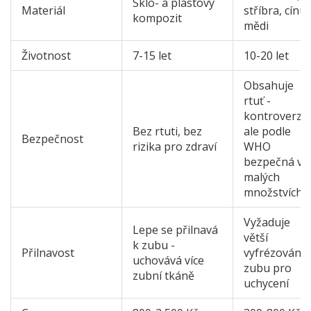
Sklo- a plastový
Materiál
stříbra, cínu,
kompozit
mědi
Životnost
7-15 let
10-20 let
Obsahuje
rtuť -
kontroverzní
Bez rtuti, bez
ale podle
Bezpečnost
rizika pro zdraví
WHO
bezpečná v
malých
množstvích
Vyžaduje
Lepe se přilnavá
větší
k zubu -
Přilnavost
vyfrézování
uchovává více
zubu pro
zubní tkáně
uchycení