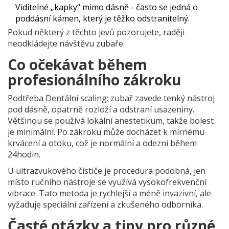
Viditelné „kapky“ mimo dásně - často se jedná o
poddásní kámen, který je těžko odstranitelný.
Pokud některý z těchto jevů pozorujete, raději
neodkládejte návštěvu zubaře.
Co očekávat během
profesionálního zákroku
Podtřeba Dentální scaling: zubař zavede tenký nástroj
pod dásně, opatrně rozloží a odstraní usazeniny.
Většinou se používá lokální anestetikum, takže bolest
je minimální. Po zákroku může docházet k mírnému
krvácení a otoku, což je normální a odezní během
24hodin.
U ultrazvukového čističe je procedura podobná, jen
místo ručního nástroje se využívá vysokofrekvenční
vibrace. Tato metoda je rychlejší a méně invazivní, ale
vyžaduje speciální zařízení a zkušeného odborníka.
Časté otázky a tipy pro různé