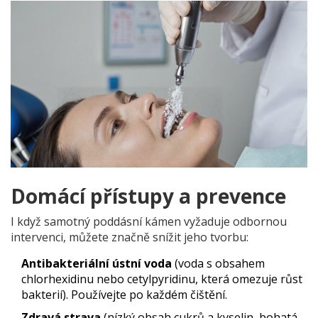
Domácí přístupy a prevence
I když samotný poddásní kámen vyžaduje odbornou
intervenci, můžete značně snížit jeho tvorbu:
Antibakteriální ústní voda
(
voda s obsahem
chlorhexidinu nebo cetylpyridinu, která omezuje růst
bakterií
).
Používejte po každém čištění.
Zdravá strava
(
nízký obsah cukrů a kyselin, bohatá