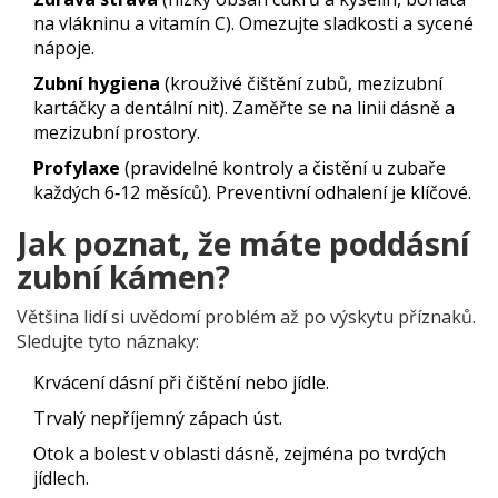
na vlákninu a vitamín C
).
Omezujte sladkosti a sycené
nápoje.
Zubní hygiena
(
krouživé čištění zubů, mezizubní
kartáčky a dentální nit
).
Zaměřte se na linii dásně a
mezizubní prostory.
Profylaxe
(
pravidelné kontroly a čistění u zubaře
každých 6‑12 měsíců
).
Preventivní odhalení je klíčové.
Jak poznat, že máte poddásní
zubní kámen?
Většina lidí si uvědomí problém až po výskytu příznaků.
Sledujte tyto náznaky:
Krvácení dásní při čištění nebo jídle.
Trvalý nepříjemný zápach úst.
Otok a bolest v oblasti dásně, zejména po tvrdých
jídlech.