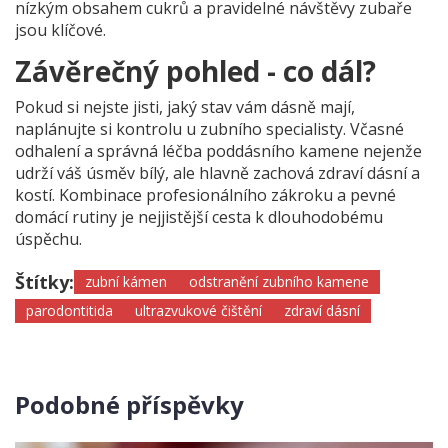
nízkým obsahem cukrů a pravidelné návštěvy zubaře
jsou klíčové.
Závěrečný pohled - co dál?
Pokud si nejste jisti, jaký stav vám dásně mají,
naplánujte si kontrolu u zubního specialisty. Včasné
odhalení a správná léčba poddásního kamene nejenže
udrží váš úsměv bílý, ale hlavně zachová zdraví dásní a
kostí. Kombinace profesionálního zákroku a pevné
domácí rutiny je nejjistější cesta k dlouhodobému
úspěchu.
Štítky:
zubní kámen
odstranění zubního kamene
parodontitida
ultrazvukové čištění
zdraví dásní
Podobné příspěvky