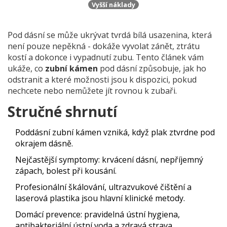
Vyšší náklady
Pod dásní se může ukrývat tvrdá bílá usazenina, která
není pouze nepěkná - dokáže vyvolat zánět, ztrátu
kostí a dokonce i vypadnutí zubu. Tento článek vám
ukáže, co
zubní kámen
pod dásní způsobuje, jak ho
odstranit a které možnosti jsou k dispozici, pokud
nechcete nebo nemůžete jít rovnou k zubaři.
Stručné shrnutí
Poddásní zubní kámen vzniká, když plak ztvrdne pod
okrajem dásně.
Nejčastější symptomy: krvácení dásní, nepříjemný
zápach, bolest při kousání.
Profesionální škálování, ultrazvukové čištění a
laserová plastika jsou hlavní klinické metody.
Domácí prevence: pravidelná ústní hygiena,
antibakteriální ústní voda a zdravá strava.