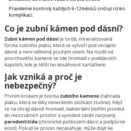
Pravidelné kontroly každých 6-12měsíců snižují riziko
komplikací.
Co je zubní kámen pod dásní?
Zubní kámen pod dásní
je
tvrdá, mineralizovaná
forma zubního plaku, která se vytvoří pod okrajem
dásně a není viditelná pouhým okem
.
Na rozdíl od
povrchového kamene se zde hromadí v poddásních
kapslích, kde je těžší ho dosáhnout kartáčkem.
Jak vzniká a proč je
nebezpečný?
Prvním krokem je tvorba
zubního kamene
(
náhrada
plaku, která se díky minerálním složkám ztuhne
).
Když
se na okraji dásně hromadí, bakteriální biofilm proniká
do mezizubních prostor a vyvolává zánět nazývaný
parodontitida
(
chronické poškození dásní a podpůrné
kostí
).
Pokud se proces nezasahuje, může dojít ke