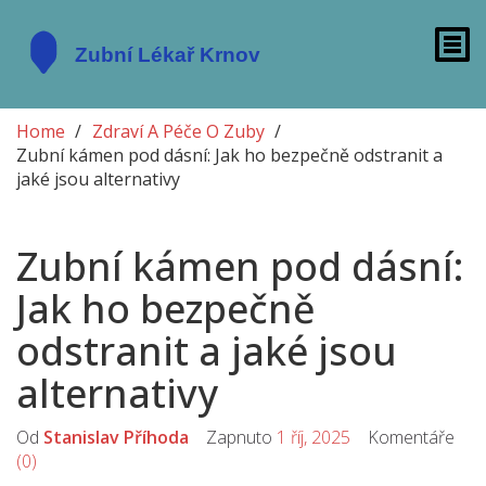
Home
Zdraví A Péče O Zuby
Zubní kámen pod dásní: Jak ho bezpečně odstranit a
jaké jsou alternativy
Zubní kámen pod dásní:
Jak ho bezpečně
odstranit a jaké jsou
alternativy
Od
Stanislav Příhoda
Zapnuto
1 říj, 2025
Komentáře
(0)