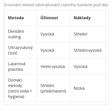
Srovnání metod odstraňování zubního kamene pod dásní
B
Metoda
Účinnost
Náklady
n
Dentální
L
Vysoká
Střední
scaling
n
Ultrazvukový
Vysoká
Střední‑vysoká
M
čistič
Laserová
Velmi vysoká
Vysoká
Ž
plastika
Domácí
metody
Střední
Nízká
Ž
(ústní voda +
(předcházení)
hygiena)