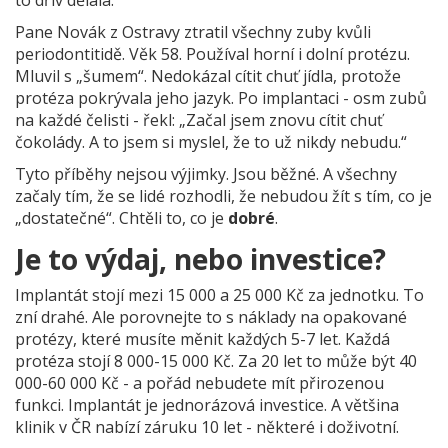
to dřív dělala.“
Pane Novák z Ostravy ztratil všechny zuby kvůli
periodontitidě. Věk 58. Používal horní i dolní protézu.
Mluvil s „šumem“. Nedokázal cítit chuť jídla, protože
protéza pokrývala jeho jazyk. Po implantaci - osm zubů
na každé čelisti - řekl: „Začal jsem znovu cítit chuť
čokolády. A to jsem si myslel, že to už nikdy nebudu.“
Tyto příběhy nejsou výjimky. Jsou běžné. A všechny
začaly tím, že se lidé rozhodli, že nebudou žít s tím, co je
„dostatečné“. Chtěli to, co je
dobré
.
Je to výdaj, nebo investice?
Implantát stojí mezi 15 000 a 25 000 Kč za jednotku. To
zní drahé. Ale porovnejte to s náklady na opakované
protézy, které musíte měnit každých 5-7 let. Každá
protéza stojí 8 000-15 000 Kč. Za 20 let to může být 40
000-60 000 Kč - a pořád nebudete mít přirozenou
funkci. Implantát je jednorázová investice. A většina
klinik v ČR nabízí záruku 10 let - některé i doživotní.