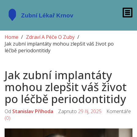
Home
Zdraví A Péče O Zuby
Jak zubní implantáty mohou zlepšit váš život po
léčbě periodontitidy
Jak zubní implantáty
mohou zlepšit váš život
po léčbě periodontitidy
Od
Stanislav Příhoda
Zapnuto
29 říj, 2025
Komentáře
(0)