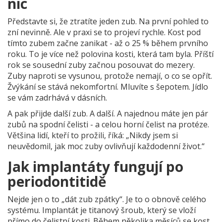
nic
Představte si, že ztratíte jeden zub. Na první pohled to
zní nevinně. Ale v praxi se to projeví rychle. Kost pod
tímto zubem začne zanikat - až o 25 % během prvního
roku. To je více než polovina kosti, která tam byla. Příští
rok se sousední zuby začnou posouvat do mezery.
Zuby naproti se vysunou, protože nemají, o co se opřít.
Žvýkání se stává nekomfortní. Mluvíte s šepotem. Jídlo
se vám zadrhává v dásních.
A pak přijde další zub. A další. A najednou máte jen pár
zubů na spodní čelisti - a celou horní čelist na protéze.
Většina lidí, kteří to prožili, říká: „Nikdy jsem si
neuvědomil, jak moc zuby ovlivňují každodenní život.“
Jak implantáty fungují po
periodontitidě
Nejde jen o to „dát zub zpátky“. Je to o obnově celého
systému. Implantát je titanový šroub, který se vloží
přímo do čelistní kosti. Během několika měsíců se kost