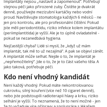
Implantáty nejsou „nastavit a zapomenout“. Potřebují
stejnou péči jako přirozené zuby. Čistěte je dvakrát
denně, používejte mezizubní kartáčky nebo vodní
proud. Navštěvujte stomatologa každých 6 měsíců - ne
jen pro kontrolu, ale pro profesionální čištění. Pokud
jste měli periodontitidu, riziko infekce kolem implantátu
(periimplantitida) je vyšší. Ale je to úplně ovladatelné -
pokud se nezanedbává hygiena.
Nejčastější chyba? Lidé si myslí, že „když už mám
implantát, tak mě to už nezajímá“. A pak se objeví zánět.
A implantát může selhat. Nejde o to, že implantát je
„nepřemožitelný“. Jde o to, že je to část vašeho těla. A
jako taková, potřebuje péči.
Kdo není vhodný kandidát
Není každý vhodný. Pokud máte nekontrolovanou
cukrovku, silný kouření (více než 10 cigaret denně),
nebo jste podstoupili radioterapii hlavy a krku, riziko
selhání je vyšší. To neznamená, že to není možné - jen
že to vyžaduje více přípravy a spolupráce s lékařem.