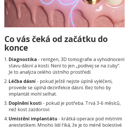
Co vás čeká od začátku do
konce
Diagnostika
- rentgen, 3D tomografie a vyhodnocení
stavu dásní a kosti. Není to jen „podívej se na zuby“.
Je to analýza celého ústního prostředí.
Léčba dásní
- pokud ještě nejste úplně vyléčeni,
provede se úplná dezinfekce dásní. Bez toho by
implantát mohl selhat.
Doplnění kosti
- pokud je potřeba. Trvá 3-6 měsíců,
než kost zazdoroví.
Umístění implantátu
- krátká operace pod místním
anestetikem. Mnoho lidí říká, že je to méně bolestivé