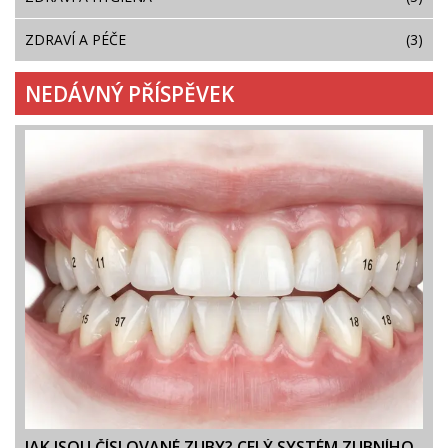
ZDRAVÍ A PÉČE
(3)
NEDÁVNÝ PŘÍSPĚVEK
JAK JSOU ČÍSLOVANÉ ZUBY? CELÝ SYSTÉM ZUBNÍHO