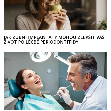
JAK ZUBNÍ IMPLANTÁTY MOHOU ZLEPŠIT VÁŠ
ŽIVOT PO LÉČBĚ PERIODONTITIDY