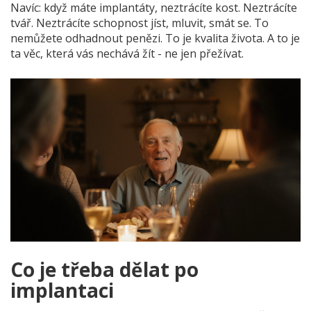
Navíc: když máte implantáty, neztrácíte kost. Neztrácíte
tvář. Neztrácíte schopnost jíst, mluvit, smát se. To
nemůžete odhadnout penězi. To je kvalita života. A to je
ta věc, která vás nechává žít - ne jen přežívat.
Co je třeba dělat po
implantaci