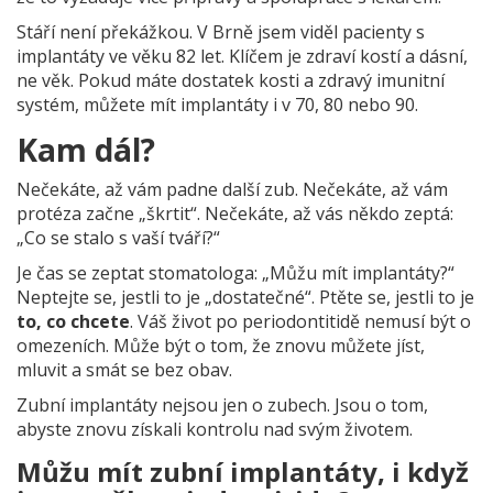
Stáří není překážkou. V Brně jsem viděl pacienty s
implantáty ve věku 82 let. Klíčem je zdraví kostí a dásní,
ne věk. Pokud máte dostatek kosti a zdravý imunitní
systém, můžete mít implantáty i v 70, 80 nebo 90.
Kam dál?
Nečekáte, až vám padne další zub. Nečekáte, až vám
protéza začne „škrtit“. Nečekáte, až vás někdo zeptá:
„Co se stalo s vaší tváří?“
Je čas se zeptat stomatologa: „Můžu mít implantáty?“
Neptejte se, jestli to je „dostatečné“. Ptěte se, jestli to je
to, co chcete
. Váš život po periodontitidě nemusí být o
omezeních. Může být o tom, že znovu můžete jíst,
mluvit a smát se bez obav.
Zubní implantáty nejsou jen o zubech. Jsou o tom,
abyste znovu získali kontrolu nad svým životem.
Můžu mít zubní implantáty, i když