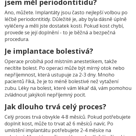
jsem měl periodontitidu?
Ano, můžete. Implantáty jsou často nejlepší volbou po
léčbě periodontitidy. Důležité je, aby byla dásně úplně
vyléčeny a měli jste dostatek kosti. Pokud kost chybí,
provede se její doplnění - to je běžná a bezpečná
procedura.
Je implantace bolestivá?
Operace probíhá pod místním anestetikem, takže
necítíte bolest. Po operaci může být mírný otok nebo
nepříjemnost, která ustupuje za 2-3 dny. Mnoho
pacientů říká, že je to méně bolestivé než vytažení
zubu. Léky na bolest, které vám lékař dá, vám pomohou
zvládnout jakýkoli nepříjemný pocit.
Jak dlouho trvá celý proces?
Celý proces trvá obvykle 4-8 měsíců. Pokud potřebujete
doplnit kost, může to trvat až 6 měsíců navíc. Po
umístění implantátu potřebujete 2-4 měsíce na