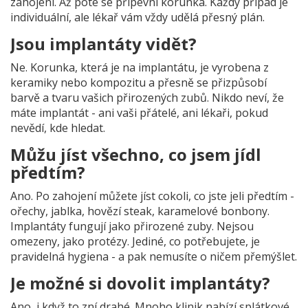
zahojení. Až poté se připevní korunka. Každý případ je
individuální, ale lékař vám vždy udělá přesný plán.
Jsou implantáty vidět?
Ne. Korunka, která je na implantátu, je vyrobena z
keramiky nebo kompozitu a přesně se přizpůsobí
barvě a tvaru vašich přirozených zubů. Nikdo neví, že
máte implantát - ani vaši přátelé, ani lékaři, pokud
nevědí, kde hledat.
Můžu jíst všechno, co jsem jídl
předtím?
Ano. Po zahojení můžete jíst cokoli, co jste jeli předtím -
ořechy, jablka, hovězí steak, karamelové bonbony.
Implantáty fungují jako přirozené zuby. Nejsou
omezeny, jako protézy. Jediné, co potřebujete, je
pravidelná hygiena - a pak nemusíte o ničem přemýšlet.
Je možné si dovolit implantáty?
Ano, i když to zní drahé. Mnoho klinik nabízí splátkové