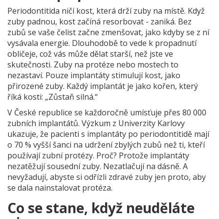
Periodontitida ničí kost, která drží zuby na místě. Když
zuby padnou, kost začíná resorbovat - zaniká. Bez
zubů se vaše čelist začne zmenšovat, jako kdyby se z ní
vysávala energie. Dlouhodobě to vede k propadnutí
obličeje, což vás může dělat starší, než jste ve
skutečnosti. Zuby na protéze nebo mostech to
nezastaví. Pouze implantáty stimulují kost, jako
přirozené zuby. Každý implantát je jako kořen, který
říká kosti: „Zůstaň silná.“
V České republice se každoročně umísťuje přes 80 000
zubních implantátů. Výzkum z Univerzity Karlovy
ukazuje, že pacienti s implantáty po periodontitidě mají
o 70 % vyšší šanci na udržení zbylých zubů než ti, kteří
používají zubní protézy. Proč? Protože implantáty
nezatěžují sousední zuby. Nezatlačují na dásně. A
nevyžadují, abyste si odřízli zdravé zuby jen proto, aby
se dala nainstalovat protéza.
Co se stane, když neuděláte