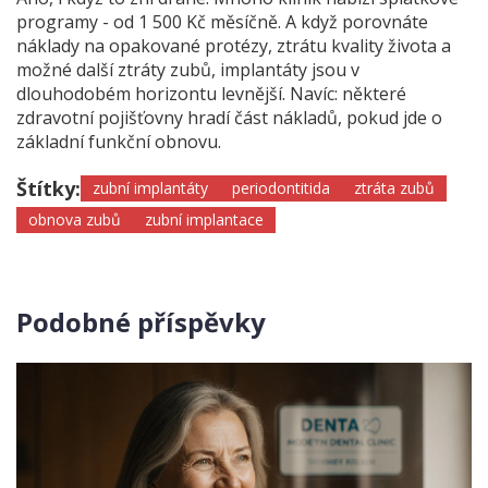
programy - od 1 500 Kč měsíčně. A když porovnáte
náklady na opakované protézy, ztrátu kvality života a
možné další ztráty zubů, implantáty jsou v
dlouhodobém horizontu levnější. Navíc: některé
zdravotní pojišťovny hradí část nákladů, pokud jde o
základní funkční obnovu.
Štítky:
zubní implantáty
periodontitida
ztráta zubů
obnova zubů
zubní implantace
Podobné příspěvky