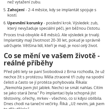
než vytažení zubu.
Zahojení
- 2-4 měsíce, kdy se implantát spojuje s
kostí.
Upevnění korunky
- poslední krok. Výsledek: zub,
který nevyžaduje speciální péči, jen běžnou čistotu.
Proces trvá obvykle 4-8 měsíců. Ale výsledek je trvalý.
Implantáty mají životnost 20-30 let, pokud je správně
udržujete. Většina lidí, kteří je mají, je nosí celý život.
Co se mění ve vašem životě -
reálné příběhy
Před pěti lety se paní Svobodová z Brna rozhodla, že už
nechce žít s protézou. Měla ztracené tři zuby na spodní
čelisti a často se jí protéza pohybovala. Říkala:
„Nemohla jsem jíst jablek. Nechci se smát nahlas. Cítím
se jako stará žena.“ Po implantaci byla schopná jíst
těstoviny, ořechy, mrkev - všechno, co si kdysi oblíbila.
Dnes chodí na taneční večírky. Říká: „Už nevím, jak jsem