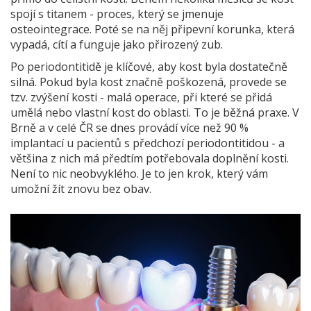
spojí s titanem - proces, který se jmenuje
osteointegrace. Poté se na něj připevní korunka, která
vypadá, cítí a funguje jako přirozený zub.
Po periodontitidě je klíčové, aby kost byla dostatečně
silná. Pokud byla kost značně poškozená, provede se
tzv. zvýšení kosti - malá operace, při které se přidá
umělá nebo vlastní kost do oblasti. To je běžná praxe. V
Brně a v celé ČR se dnes provádí více než 90 %
implantací u pacientů s předchozí periodontitidou - a
většina z nich má předtím potřebovala doplnění kosti.
Není to nic neobvyklého. Je to jen krok, který vám
umožní žít znovu bez obav.