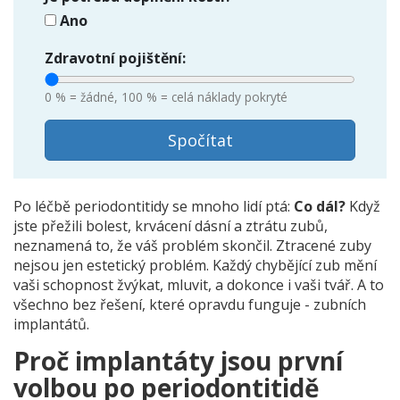
Ano
Zdravotní pojištění:
0 % = žádné, 100 % = celá náklady pokryté
Spočítat
Po léčbě periodontitidy se mnoho lidí ptá:
Co dál?
Když
jste přežili bolest, krvácení dásní a ztrátu zubů,
neznamená to, že váš problém skončil. Ztracené zuby
nejsou jen estetický problém. Každý chybějící zub mění
vaši schopnost žvýkat, mluvit, a dokonce i vaši tvář. A to
všechno bez řešení, které opravdu funguje - zubních
implantátů.
Proč implantáty jsou první
volbou po periodontitidě