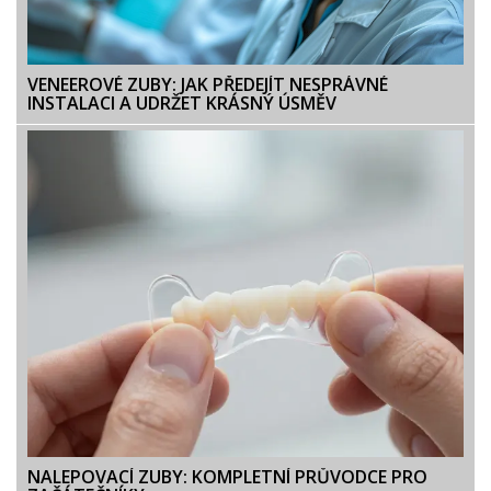
VENEEROVÉ ZUBY: JAK PŘEDEJÍT NESPRÁVNÉ
INSTALACI A UDRŽET KRÁSNÝ ÚSMĚV
NALEPOVACÍ ZUBY: KOMPLETNÍ PRŮVODCE PRO