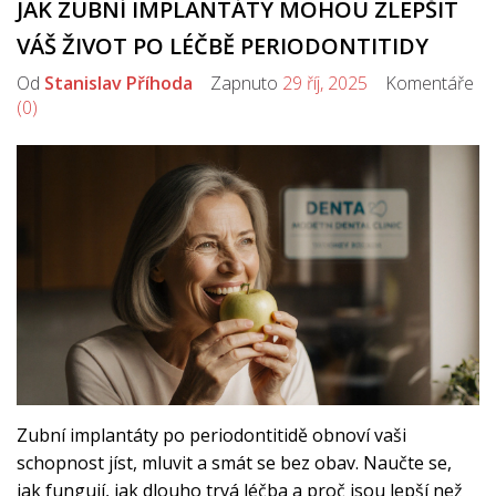
JAK ZUBNÍ IMPLANTÁTY MOHOU ZLEPŠIT
VÁŠ ŽIVOT PO LÉČBĚ PERIODONTITIDY
Od
Stanislav Příhoda
Zapnuto
29 říj, 2025
Komentáře
(0)
Zubní implantáty po periodontitidě obnoví vaši
schopnost jíst, mluvit a smát se bez obav. Naučte se,
jak fungují, jak dlouho trvá léčba a proč jsou lepší než