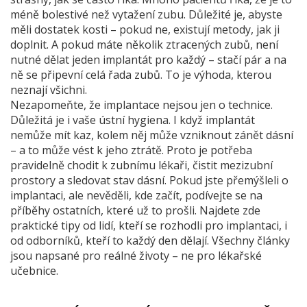
méně bolestivé než vytažení zubu. Důležité je, abyste
měli dostatek kosti – pokud ne, existují metody, jak ji
doplnit. A pokud máte několik ztracených zubů, není
nutné dělat jeden implantát pro každý – stačí pár a na
ně se připevní celá řada zubů. To je výhoda, kterou
neznají všichni.
Nezapomeňte, že implantace nejsou jen o technice.
Důležitá je i vaše ústní hygiena. I když implantát
nemůže mít kaz, kolem něj může vzniknout zánět dásní
– a to může vést k jeho ztrátě. Proto je potřeba
pravidelně chodit k zubnímu lékaři, čistit mezizubní
prostory a sledovat stav dásní. Pokud jste přemýšleli o
implantaci, ale nevěděli, kde začít, podívejte se na
příběhy ostatních, které už to prošli. Najdete zde
praktické tipy od lidí, kteří se rozhodli pro implantaci, i
od odborníků, kteří to každý den dělají. Všechny články
jsou napsané pro reálné životy – ne pro lékařské
učebnice.