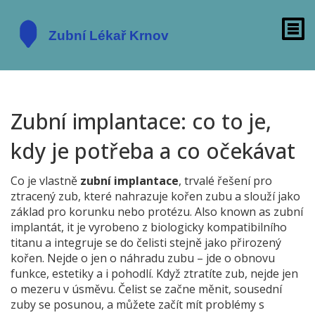
Zubní implantace: co to je,
kdy je potřeba a co očekávat
Co je vlastně
zubní implantace
,
trvalé řešení pro
ztracený zub, které nahrazuje kořen zubu a slouží jako
základ pro korunku nebo protézu
. Also known as
zubní
implantát
, it
je vyrobeno z biologicky kompatibilního
titanu a integruje se do čelisti stejně jako přirozený
kořen
.
Nejde o jen o náhradu zubu – jde o obnovu
funkce, estetiky a i pohodlí. Když ztratíte zub, nejde jen
o mezeru v úsměvu. Čelist se začne měnit, sousední
zuby se posunou, a můžete začít mít problémy s