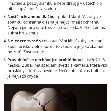
limonádu, použij slámku a nepřidržuj ji v ústech. Po
pití si opláchni ústa vodou.
Nosíš ochrannou dlažbu
- pokud škrábáš zuby ve
spánku, ochranná dlažba je nejúčinnější ochrana.
Nejsou jen pro sportovce - jsou pro každého, kdo má
zubní bruxismus.
Nejedzte tvrdé věci
- otevírání láhví zuby, kousání
kostí, oříšků v plné kůře - to všechno je jako „kámen
na zub“. Zastavte to.
Pravidelně se nechávejte prohlédnout
- každých 6
měsíců. Zubař má speciální světlo a kameru, která vidí
praskliny, které vy nevidíte. Nečekáte, až vás bolí - to
je největší chyba.