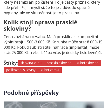
který nezmizí ani po čištění. To je častý příznak, který
lidé přehlížejí - myslí si, že to je z důvodu špatné
hygieny, ale ve skutečnosti je to prasklina.
Kolik stojí oprava prasklé
skloviny?
Cena závisí na rozsahu. Malá prasklina s kompozitní
výplní stojí 1 500-3 000 Kč. Korunka může stát 8 000-15
000 Kč. Pokud zub ztratíte, náhrada (implantát) může
stát 25 000 Kč a více. Léčba včas je desítky tisíc levnější.
Štítky:
sklovina zubu
prasklá sklovina
zubní sklovina
poškození skloviny
zubní zdraví
Podobné příspěvky