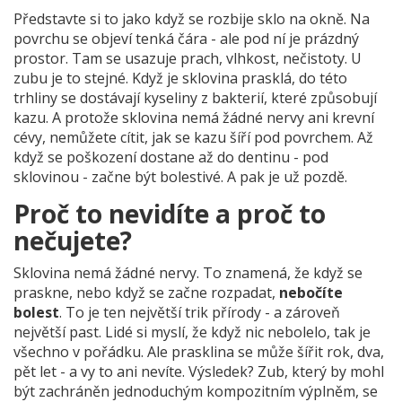
Představte si to jako když se rozbije sklo na okně. Na
povrchu se objeví tenká čára - ale pod ní je prázdný
prostor. Tam se usazuje prach, vlhkost, nečistoty. U
zubu je to stejné. Když je sklovina prasklá, do této
trhliny se dostávají kyseliny z bakterií, které způsobují
kazu. A protože sklovina nemá žádné nervy ani krevní
cévy, nemůžete cítit, jak se kazu šíří pod povrchem. Až
když se poškození dostane až do dentinu - pod
sklovinou - začne být bolestivé. A pak je už pozdě.
Proč to nevidíte a proč to
nečujete?
Sklovina nemá žádné nervy. To znamená, že když se
praskne, nebo když se začne rozpadat,
nebočíte
bolest
. To je ten největší trik přírody - a zároveň
největší past. Lidé si myslí, že když nic nebolelo, tak je
všechno v pořádku. Ale prasklina se může šířit rok, dva,
pět let - a vy to ani nevíte. Výsledek? Zub, který by mohl
být zachráněn jednoduchým kompozitním výplněm, se