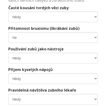
vašich denních návyků a zdravotního stavu.
Časté kousání tvrdých věcí zuby
Přítomnost bruxismu (škrábání zubů)
Používání zubů jako nástroje
Příjem kyselých nápojů
Pravidelná návštěva zubního lékaře