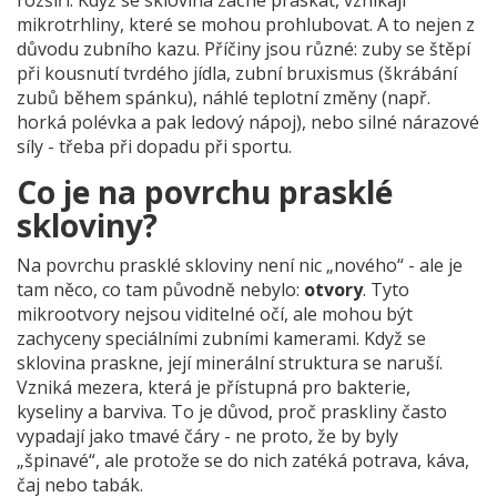
rozšíří. Když se sklovina začne praskat, vznikají
mikrotrhliny, které se mohou prohlubovat. A to nejen z
důvodu zubního kazu. Příčiny jsou různé: zuby se štěpí
při kousnutí tvrdého jídla, zubní bruxismus (škrábání
zubů během spánku), náhlé teplotní změny (např.
horká polévka a pak ledový nápoj), nebo silné nárazové
síly - třeba při dopadu při sportu.
Co je na povrchu prasklé
skloviny?
Na povrchu prasklé skloviny není nic „nového“ - ale je
tam něco, co tam původně nebylo:
otvory
. Tyto
mikrootvory nejsou viditelné očí, ale mohou být
zachyceny speciálními zubními kamerami. Když se
sklovina praskne, její minerální struktura se naruší.
Vzniká mezera, která je přístupná pro bakterie,
kyseliny a barviva. To je důvod, proč praskliny často
vypadají jako tmavé čáry - ne proto, že by byly
„špinavé“, ale protože se do nich zatéká potrava, káva,
čaj nebo tabák.