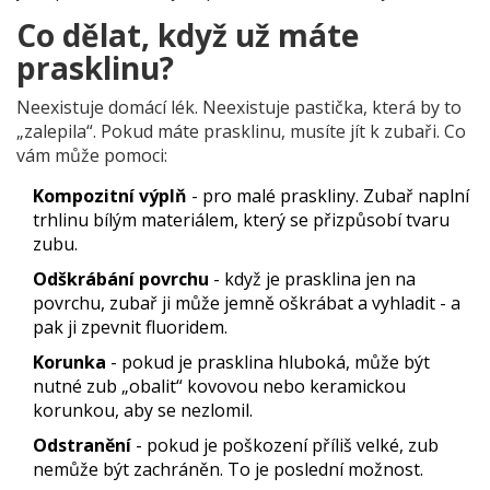
Co dělat, když už máte
prasklinu?
Neexistuje domácí lék. Neexistuje pastička, která by to
„zalepila“. Pokud máte prasklinu, musíte jít k zubaři. Co
vám může pomoci:
Kompozitní výplň
- pro malé praskliny. Zubař naplní
trhlinu bílým materiálem, který se přizpůsobí tvaru
zubu.
Odškrábání povrchu
- když je prasklina jen na
povrchu, zubař ji může jemně oškrábat a vyhladit - a
pak ji zpevnit fluoridem.
Korunka
- pokud je prasklina hluboká, může být
nutné zub „obalit“ kovovou nebo keramickou
korunkou, aby se nezlomil.
Odstranění
- pokud je poškození příliš velké, zub
nemůže být zachráněn. To je poslední možnost.