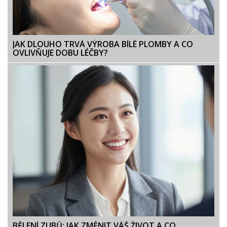
JAK DLOUHO TRVÁ VÝROBA BÍLÉ PLOMBY A CO
OVLIVŇUJE DOBU LÉČBY?
BĚLENÍ ZUBŮ: JAK ZMĚNIT VÁŠ ŽIVOT A CO