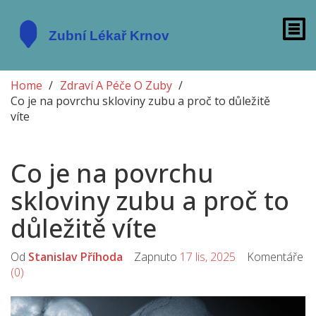
Home
Zdraví A Péče O Zuby
Co je na povrchu skloviny zubu a proč to důležitě
víte
Co je na povrchu
skloviny zubu a proč to
důležitě víte
Od
Stanislav Příhoda
Zapnuto
17 lis, 2025
Komentáře
(0)