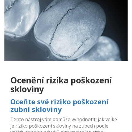
Ocenění rizika poškození
skloviny
Oceňte své riziko poškození
zubní skloviny
Tento nástroj vám pomůže vyhodnotit, jak velké
je riziko poškození skloviny na zubech podle