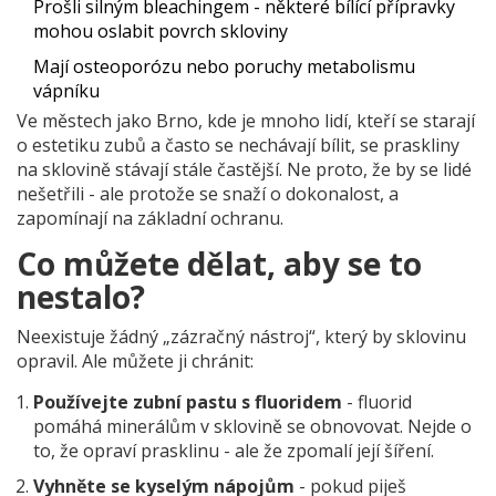
Prošli silným bleachingem - některé bílící přípravky
mohou oslabit povrch skloviny
Mají osteoporózu nebo poruchy metabolismu
vápníku
Ve městech jako Brno, kde je mnoho lidí, kteří se starají
o estetiku zubů a často se nechávají bílit, se praskliny
na sklovině stávají stále častější. Ne proto, že by se lidé
nešetřili - ale protože se snaží o dokonalost, a
zapomínají na základní ochranu.
Co můžete dělat, aby se to
nestalo?
Neexistuje žádný „zázračný nástroj“, který by sklovinu
opravil. Ale můžete ji chránit:
Používejte zubní pastu s fluoridem
- fluorid
pomáhá minerálům v sklovině se obnovovat. Nejde o
to, že opraví prasklinu - ale že zpomalí její šíření.
Vyhněte se kyselým nápojům
- pokud piješ