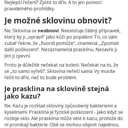
Nejlepší řešení? Zjistit to dřív. A to jen pomocí
pravidelného prohlídky.
Je možné sklovinu obnovit?
Ne. Sklovina se
neobnoví
. Neexistuje žádný přípravek,
který by ji „opravil“ jako kůži po popálení. To, co vám
zubař řekne, že „fluorid pomůže“, znamená: „Zpomalí
další poškození“. Nezaznamená prasklinu. Nezavře ji.
Jen ji zpevní.
Proto je důležité nečekat na bolest. Nečekat na to, že
se „to samo vyřeší“. Sklovina neřeší sama. Vy musíte
řešit to dřív, než to bude problém.
Je prasklina na sklovině stejná
jako kazu?
Ne. Kazu je rozklad skloviny způsobený bakteriemi a
kyselinami. Prasklina je fyzické poškození - jako když se
rozbije sklo. Ale prasklina může vést k kazu, protože do
ní pronikají bakterie. Obě se mohou objevit najednou,