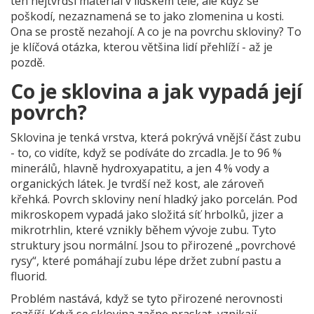
ten nejtvrdší materiál v lidském těle, ale když se
poškodí, nezaznamená se to jako zlomenina u kosti.
Ona se prostě nezahojí. A co je na povrchu skloviny? To
je klíčová otázka, kterou většina lidí přehlíží - až je
pozdě.
Co je sklovina a jak vypadá její
povrch?
Sklovina je tenká vrstva, která pokrývá vnější část zubu
- to, co vidíte, když se podíváte do zrcadla. Je to 96 %
minerálů, hlavně hydroxyapatitu, a jen 4 % vody a
organických látek. Je tvrdší než kost, ale zároveň
křehká. Povrch skloviny není hladký jako porcelán. Pod
mikroskopem vypadá jako složitá síť hrbolků, jizer a
mikrotrhlin, které vznikly během vývoje zubu. Tyto
struktury jsou normální. Jsou to přirozené „povrchové
rysy“, které pomáhají zubu lépe držet zubní pastu a
fluorid.
Problém nastává, když se tyto přirozené nerovnosti