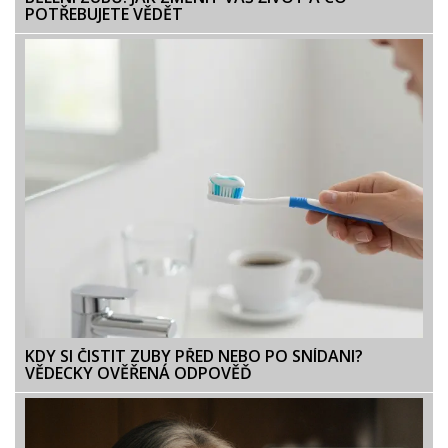
POTŘEBUJETE VĚDĚT
KDY SI ČISTIT ZUBY PŘED NEBO PO SNÍDANI?
VĚDECKY OVĚŘENÁ ODPOVĚĎ