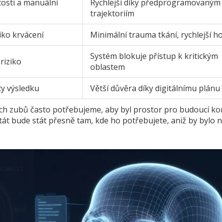
itosti a manuální
Rychlejší díky předprogramovaným
trajektoriím
ziko krvácení
Minimální trauma tkání, rychlejší ho
Systém blokuje přístup k kritickým
 riziko
oblastem
ty výsledku
Větší důvěra díky digitálnímu plánu
ivých zubů často potřebujeme, aby byl prostor pro budoucí k
ntát bude stát přesně tam, kde ho potřebujete, aniž by bylo 