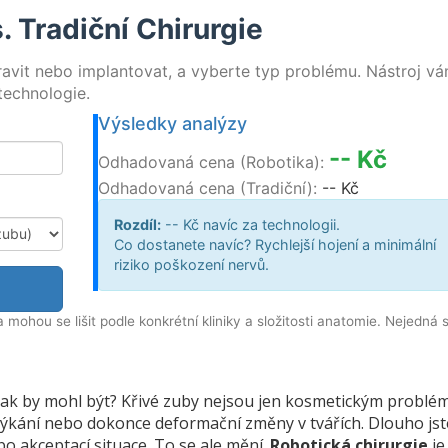
. Tradiční Chirurgie
ravit nebo implantovat, a vyberte typ problému. Nástroj v
technologie.
Výsledky analýzy
-- Kč
Odhadovaná cena (Robotika):
Odhadovaná cena (Tradiční):
-- Kč
Rozdíl:
--
Kč navíc za technologii.
Co dostanete navíc? Rychlejší hojení a minimální
riziko poškození nervů.
mohou se lišit podle konkrétní kliniky a složitosti anatomie. Nejedná 
 jak by mohl být? Křivé zuby nejsou jen kosmetickým problé
výkání nebo dokonce deformační změny v tvářích. Dlouho jst
o akceptací situace. To se ale mění.
Robotická chirurgie
je