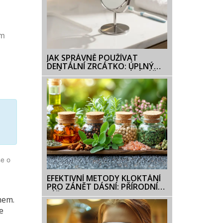
ám
JAK SPRÁVNĚ POUŽÍVAT
DENTÁLNÍ ZRCÁTKO: ÚPLNÝ
PRŮVODCE PRO DOMÁCÍ PÉČI
se o
EFEKTIVNÍ METODY KLOKTÁNÍ
PRO ZÁNĚT DÁSNÍ: PŘÍRODNÍ
LÉČBA A PREVENCE
mem.
e