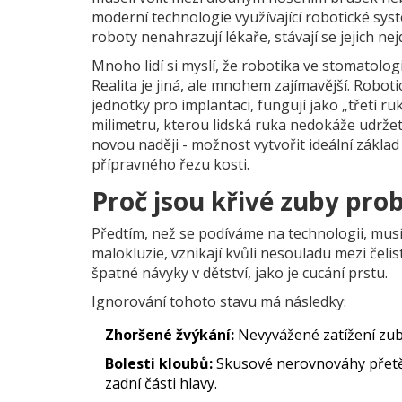
moderní technologie využívající robotické sys
roboty nenahrazují lékaře, stávají se jejich ne
Mnoho lidí si myslí, že robotika ve stomatolo
Realita je jiná, ale mnohem zajímavější. Robot
jednotky pro implantaci, fungují jako „třetí ruk
milimetru, kterou lidská ruka nedokáže udrže
novou naději - možnost vytvořit ideální zákl
přípravného řezu kosti.
Proč jsou křivé zuby pro
Předtím, než se podíváme na technologii, mus
malokluzie
, vznikají kvůli nesouladu mezi čelis
špatné návyky v dětství, jako je cucání prstu.
Ignorování tohoto stavu má následky:
Zhoršené žvýkání:
Nevyvážené zatížení zub
Bolesti kloubů:
Skusové nerovnováhy přetěž
zadní části hlavy.