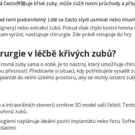
rá často伴随uje křivé zuby, může zúžit nosní průchody a přis
 není podcenitelný. Lidé se často stydí usmívat nebo mluvit
alignery) nebo extrakci zubů. Pokud však chybí kostní hmota
am vyrůst, nastupuje chirurgie. Zde právě vstupuje do hry
rurgie v léčbě křivých zubů?
 rovná zuby sama o sobě. Je to nástroj, který umožňuje chir
přesností. Představte si situaci, kdy potřebujete vysadit z
plantát do velmi úzkého prostoru, aby se mohly ostatní zub
 intraorálních skenerů vznikne 3D model vaší čelisti. Tent
kořenů zubů.
ogiemi naplánuje ideální pozici implantátu nebo řezu. Soft
blastmi.