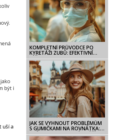
koliv
nový.
amená
KOMPLETNÍ PRŮVODCE PO
KYRETÁŽI ZUBŮ: EFEKTIVNÍ
LÉČBA PARODONTITIDY
 jako
m být i
JAK SE VYHNOUT PROBLÉMŮM
 uší a
S GUMIČKAMI NA ROVNÁTKA:
PRŮVODCE PREVENCÍ A PÉČÍ