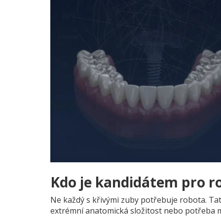
Kdo je kandidátem pro r
Ne každý s křivými zuby potřebuje robota. Tato
extrémní anatomická složitost nebo potřeba m