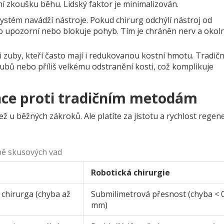
í zkoušku běhu. Lidský faktor je minimalizován.
stém navádží nástroje. Pokud chirurg odchýlí nástroj od
ho upozorní nebo blokuje pohyb. Tím je chráněn nerv a okoln
i zuby, kteří často mají i redukovanou kostní hmotu. Tradičn
bů nebo příliš velkému odstranění kosti, což komplikuje
nce proti tradičním metodám
ež u běžných zákroků. Ale platíte za jistotu a rychlost regen
čbě skusových vad
Robotická chirurgie
 chirurga (chyba až
Submilimetrová přesnost (chyba < 
mm)