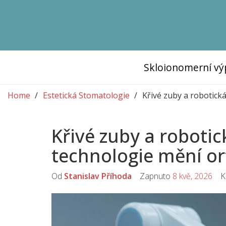
Skloionomerní vý
Home
Estetická Stomatologie
Křivé zuby a robotická
Křivé zuby a robotic
technologie mění or
Od
Stanislav Příhoda
Zapnuto
8 kvě, 2026
Ko