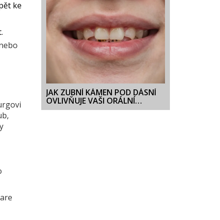
pět ke
.
 nebo
JAK ZUBNÍ KÁMEN POD DÁSNÍ
OVLIVŇUJE VAŠI ORÁLNÍ
urgovi
HYGIENU
ub,
y
o
ware