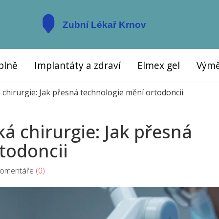
plně
Implantáty a zdraví
Elmex gel
Výmě
 chirurgie: Jak přesná technologie mění ortodoncii
ká chirurgie: Jak přesná
todoncii
mentáře
(0)