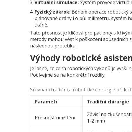
Virtuální simulace:
Systém provede virtuáln
Fyzický zákrok:
Během operace robotický sy
plánované dráhy i o půl milimetru, systém 
tkáně.
Tato přesnost je klíčová pro pacienty s křivým
metody mohou vést k poškození sousedních zu
následnou protetiku.
Výhody robotické asiste
Je jasné, že cena robotických výkonů je vyšší n
Podívejme se na konkrétní rozdíly.
Srovnání tradiční a robotické chirurgie při lé
Parametr
Tradiční chirurgie
Závisí na zkušenosti
Přesnost umístění
1-2 mm)