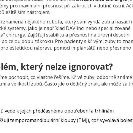
témy pro maximální přesnost při zákrocích v dutině ústní
. Ač
jdůležitějším nástrojem.
gii znamená nějakého robota, který sám vyndá zub a nasadí 
ické systémy, jako je například
DAVIinci
nebo specializované
a“ chirurga. Zajišťují stabilitu a přesnost na úrovni desetin
t po celou dobu zákroku. Pro pacienty s křivými zuby to zn
ad pro estetickou nápravu pomocí implantátů nebo přesného
blém, který nelze ignorovat?
íme pochopit, co vlastně řešíme. Křivé zuby, odborně známé
tmi a velikostí zubů. Často jde o dědičný znak, ale může za tí
ů vede k jejich předčasnému opotřebení a trhlinám.
ují temporomandibulární klouby (TMJ), což vyvolává bolest