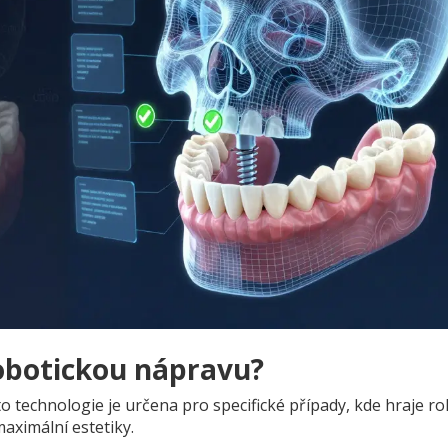
obotickou nápravu?
 technologie je určena pro specifické případy, kde hraje rol
aximální estetiky.