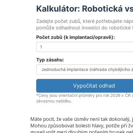
Kalkulátor: Robotická vs
Zadejte počet zubů, které potřebujete náp
pomůže odhadnout investici do robotické 
Počet zubů (k implantaci/opravě):
Typ zásahu:
Vypočítat odhad
*Ceny jsou orientační průměry pro rok 2026 v ČR a 
závaznou nabídku.
Máte pocit, že vaše úsměv není tak dokonalý,
Mohou způsobovat bolesti hlavy, potíže při ž
museli volit mezi dlouhým nošením brusek neb