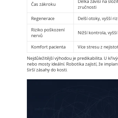
Délka závisí na slož
Čas zákroku
zručnosti
Regenerace
Delší otoky, vyšší ri
Riziko poškození
Nižší kontrola, vyšší
nervů
Komfort pacienta
Více stresu z nejisto
Nejdůležitější výhodou je predikabilita. U kř
nebo mosty ideální. Robotika zajistí, že impla
širší zásahy do kosti.