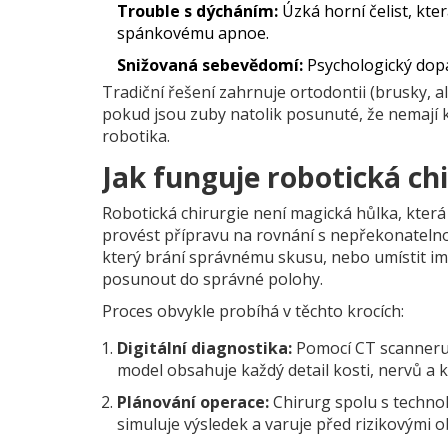
Trouble s dýcháním:
Úzká horní čelist, kte
spánkovému apnoe.
Snižovaná sebevědomí:
Psychologický dopad
Tradiční řešení zahrnuje ortodontii (brusky, 
pokud jsou zuby natolik posunuté, že nemají k
robotika.
Jak funguje robotická chi
Robotická chirurgie není magická hůlka, která
provést přípravu na rovnání s nepřekonatelnou 
který brání správnému skusu, nebo umístit im
posunout do správné polohy.
Proces obvykle probíhá v těchto krocích:
Digitální diagnostika:
Pomocí CT scanneru a
model obsahuje každý detail kosti, nervů a 
Plánování operace:
Chirurg spolu s technol
simuluje výsledek a varuje před rizikovými o