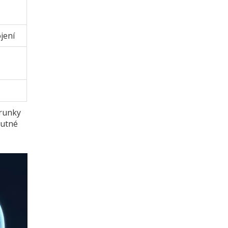
jení
orunky
nutné