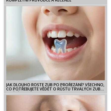
KOMPLETNÍ PRŮVODCE A RECENZE
JAK DLOUHO ROSTE ZUB PO PROŘEZÁNÍ? VŠECHNO,
CO POTŘEBUJETE VĚDĚT O RŮSTU TRVALÝCH ZUBŮ
U DĚTÍ