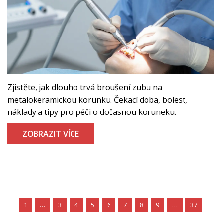
Zjistěte, jak dlouho trvá broušení zubu na
metalokeramickou korunku. Čekací doba, bolest,
náklady a tipy pro péči o dočasnou koruneku.
ZOBRAZIT VÍCE
1
…
3
4
5
6
7
8
9
…
37